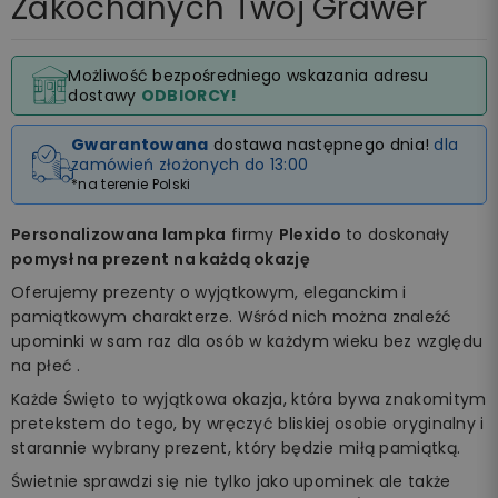
Zakochanych Twój Grawer
Możliwość bezpośredniego wskazania adresu
dostawy
ODBIORCY!
Gwarantowana
dostawa następnego dnia!
dla
zamówień złożonych do 13:00
*na terenie Polski
Personalizowana lampka
firmy
Plexido
to doskonały
pomysł na prezent
na każdą okazję
Oferujemy prezenty o wyjątkowym, eleganckim i
pamiątkowym charakterze. Wśród nich można znaleźć
upominki w sam raz dla osób w każdym wieku bez względu
na płeć .
Każde Święto to wyjątkowa okazja, która bywa znakomitym
pretekstem do tego, by wręczyć bliskiej osobie oryginalny i
starannie wybrany prezent, który będzie miłą pamiątką.
Świetnie sprawdzi się nie tylko jako upominek ale także