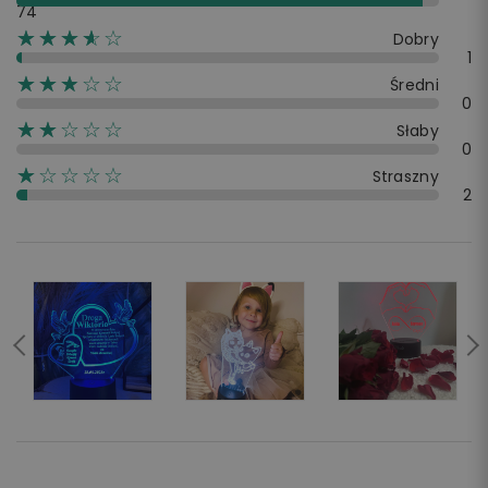
74
☆☆☆☆☆
★★★★
Dobry
1
☆☆☆☆☆
★★★
Średni
0
☆☆☆☆☆
★★
Słaby
0
☆☆☆☆☆
★
Straszny
2