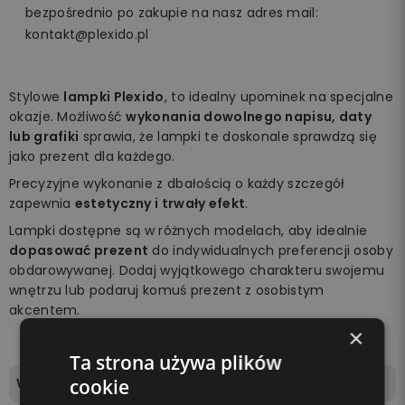
bezpośrednio po zakupie na nasz adres mail:
kontakt@plexido.pl
Stylowe
lampki Plexido
, to idealny upominek na specjalne
okazje. Możliwość
wykonania dowolnego napisu, daty
lub grafiki
sprawia, że lampki te doskonale sprawdzą się
jako prezent dla każdego.
Precyzyjne wykonanie z dbałością o każdy szczegół
zapewnia
estetyczny i trwały efekt
.
Lampki dostępne są w różnych modelach, aby idealnie
dopasować prezent
do indywidualnych preferencji osoby
obdarowywanej. Dodaj wyjątkowego charakteru swojemu
wnętrzu lub podaruj komuś prezent z osobistym
akcentem.
×
Ta strona używa plików
Wymiary tablicy świetlnej
16,5x10,5cm
cookie