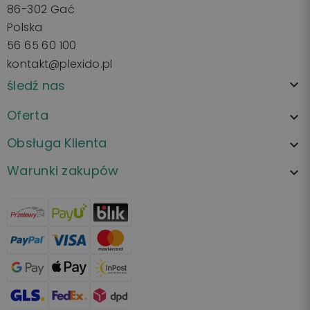
86-302 Gać
Polska
56 65 60 100
kontakt@plexido.pl
śledź nas

Oferta

Obsługa Klienta

Warunki zakupów
