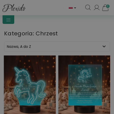
0

Kategoria: Chrzest

Nazwa, A do Z