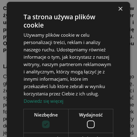
×
Chrzest to jeden z najważniejszych momentów w 
życiu dziecka i jego rodziców. Wyjątkowy charakter 
Ta strona używa plików
uroczystości podkreśla obecność rodziny i 
cookie
przyjaciół. Po otrzymaniu zaproszenia pojawia się 
Używamy plików cookie w celu
pytanie, co kupić dziecku z okazji chrztu. 
personalizacji treści, reklam i analizy
Odpowiedzią mogą być lampki LED 3D ze sklepu 
naszego ruchu. Udostępniamy również
Plexido.
informacje o tym, jak korzystasz z naszej
witryny, naszym partnerom reklamowym
Lampka LED 3D jako ozdobna pamiątka chrztu
i analitycznym, którzy mogą łączyć je z
Chociaż chrzest jest niezwykłym wydarzeniem, jego 
innymi informacjami, które im
główny uczestnik nie będzie go pamiętał. Przyjęło się, 
przekazałeś lub które zebrali w wyniku
że dziecko otrzymuje od zaproszonych gości 
korzystania przez Ciebie z ich usług.
symboliczne pamiątki, które mają podkreślać 
Dowiedz się więcej
podniosłość sakramentu. Mogą one przyjmować różne 
formy, np.: ozdobnych kartek, drewnianych pudełeczek 
Niezbędne
Wydajność
pełnych drobiazgów, opasłych ksiąg i albumów czy 
dekoracyjnych pozytywek. W tak ważnym dniu warto 
jednak przełamać schematy i pokusić się o coś 