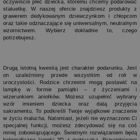
oczywiście płeć dziecka, któremu chcemy podarować 
statuetkę. W naszej ofercie znajdziesz produkty z 
grawerem dedykowanym dziewczynkom i chłopcom 
oraz takie odznaczające się uniwersalnym, neutralnym 
wzornictwem. Wybierz dokładnie to, czego 
potrzebujesz. 
Drugą istotną kwestią jest charakter podarunku. Jest 
on uzależniony przede wszystkim od roli w 
uroczystości. Rodzice chrzestni mogą postawić na 
lampkę w formie pamiątki – z życzeniami i 
wizerunkiem aniołków. Możesz uzupełnić wybrany 
wzór imieniem dziecka oraz datą przyjęcia 
sakramentu. To podkreśli Twoje wyjątkowe znaczenie 
w życiu malucha. Natomiast, jeżeli nie wyznaczono Ci 
specjalnej funkcji, możesz zdecydować się na coś 
mniej zobowiązującego. Świetnym rozwiązaniem będą 
holograficzne lampki 3D z metryczką. Przygotowane 