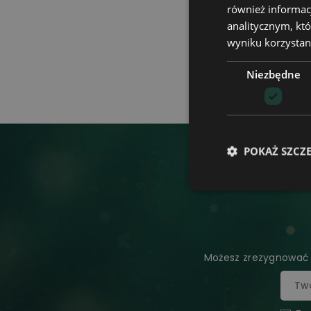
również informac
analitycznym, któ
Przejście 
wyniku korzystani
Przejście na e
spersonalizowan
Niezbędne
dodania imienia, 
POKAŻ SZCZ
Możesz zrezygnować w