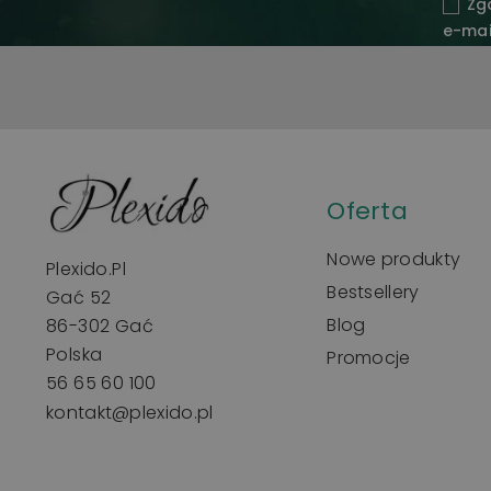
Zg
e-mai
Oferta
Nowe produkty
Plexido.pl
Bestsellery
Gać 52
Blog
86-302 Gać
Polska
Promocje
56 65 60 100
kontakt@plexido.pl