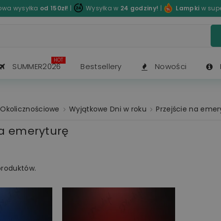
wa wysyłka
od 150zł!
|
Wysyłka w
24 godziny!
|
Lampki
w sup
HOT
SUMMER2026
Bestsellery
Nowości
Okolicznościowe
Wyjątkowe Dni w roku
Przejście na emer
na emeryturę
produktów.