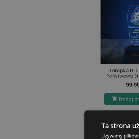
Lampka LED 
Państwowa St
Emery
99,90
Dodaj d
Ta strona u
Pokazano 1-2 z 2 
Używamy plików co