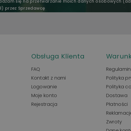
adzam się na przetwarzanie moich danych osobowych (ad
l) przez Sprzedawcę
Obsługa Klienta
Warunk
FAQ
Regulamin
Kontakt z nami
Polityka p
Logowanie
Polityka c
Moje konto
Dostawa
Rejestracja
Płatności
Reklamacj
Zwroty
Dane kon