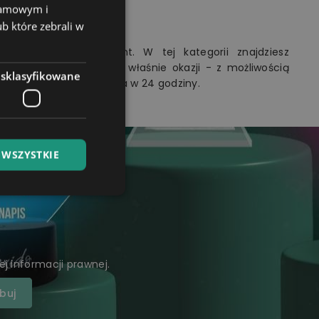
klamowym i
ub które zebrali w
ać niebanalny prezent. W tej kategorii znajdziesz
em, dopasowane do tej właśnie okazji - z możliwością
esklasyfikowane
- najniższe ceny, wysyłka w 24 godziny.
 WSZYSTKIE
j informacji prawnej.