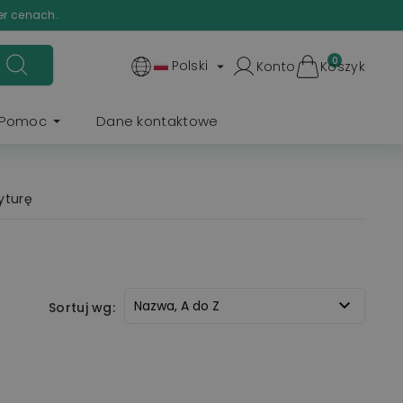
er cenach.
0
Polski
Konto
Koszyk

Pomoc
Dane kontaktowe
yturę

Nazwa, A do Z
Sortuj wg: