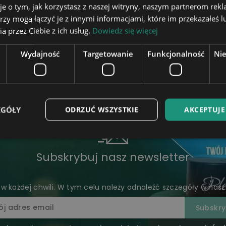
je o tym, jak korzystasz z naszej witryny, naszym partnerom re
rzy mogą łączyć je z innymi informacjami, które im przekazałeś l
na emeryturę
a przez Ciebie z ich usług.
Dowiedz się więcej
meryturę to wyjątkowa okazja, na którą warto przygotow
e lampki LED 3D, kryształowe kule i inne produkty z grawer
Wydajność
Targetowanie
Funkcjonalność
Ni
daty lub własnego napisu. Sprawdź pełną ofertę na Plexido.pl 
EGÓŁY
ODRZUĆ WSZYSTKIE
AKCEPTUJE
Subskrybuj nasz newsletter
 każdej chwili. W tym celu należy odnaleźć szczegóły w nasze