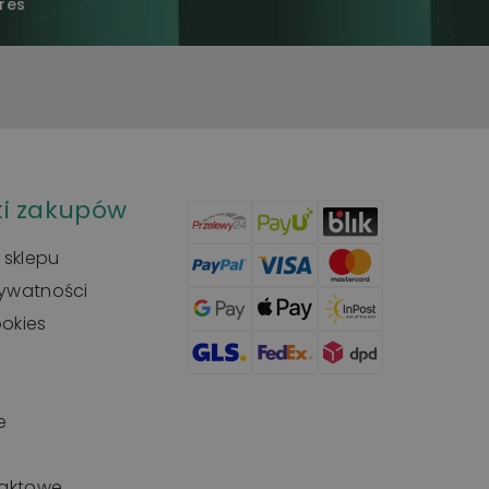
res
i zakupów
 sklepu
rywatności
ookies
e
taktowe