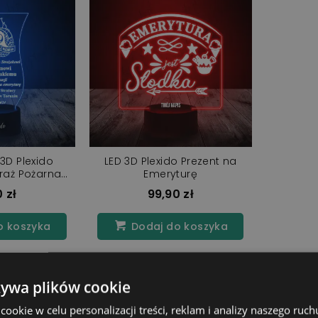
3D Plexido
LED 3D Plexido Prezent na
raż Pożarna
Emeryturę
tura
 zł
99,90 zł
o koszyka
Dodaj do koszyka
żywa plików cookie
pozycji
okie w celu personalizacji treści, reklam i analizy naszego ru