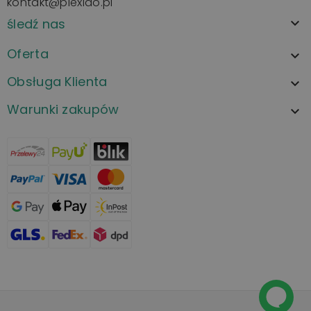
kontakt@plexido.pl
śledź nas

Oferta

Obsługa Klienta

Warunki zakupów
