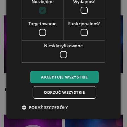
Niezbędne
Wydajność
Targetowanie
Funkcjonalność
Niesklasyfikowane
AKCEPTUJE WSZYSTKIE
Kryształowa Kulka 3D
Kryształowa Kulka 3D
Motor GPX Demon GR200R
Motor Motocross
ODRZUĆ WSZYSTKIE
79,90 zł
79,90 zł
POKAŻ SZCZEGÓŁY