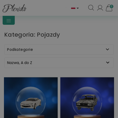
0

Kategoria: Pojazdy

Podkategorie

Nazwa, A do Z