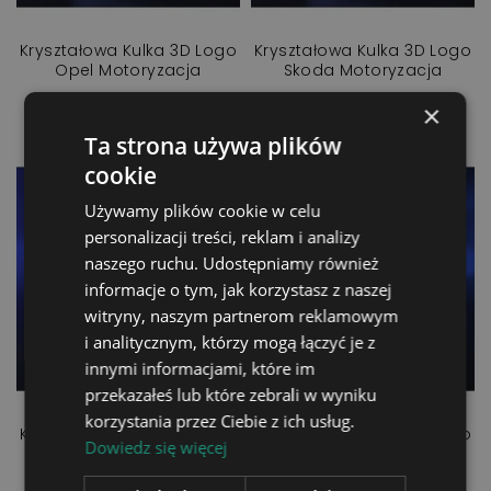
Kryształowa Kulka 3D Logo
Kryształowa Kulka 3D Logo
Opel Motoryzacja
Skoda Motoryzacja
79,90 zł
79,90 zł
×
Ta strona używa plików
cookie
Używamy plików cookie w celu
personalizacji treści, reklam i analizy
naszego ruchu. Udostępniamy również
informacje o tym, jak korzystasz z naszej
witryny, naszym partnerom reklamowym
i analitycznym, którzy mogą łączyć je z
innymi informacjami, które im
przekazałeś lub które zebrali w wyniku
korzystania przez Ciebie z ich usług.
Kryształowa Kulka 3D Logo
Kryształowa Kulka 3D Logo
Dowiedz się więcej
Toyota Motoryzacja
Volkswagen Motoryzacja
79,90 zł
79,90 zł