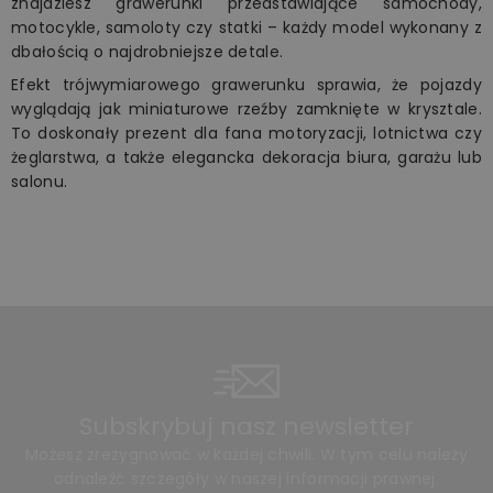
znajdziesz grawerunki przedstawiające samochody,
motocykle, samoloty czy statki – każdy model wykonany z
dbałością o najdrobniejsze detale.
Efekt trójwymiarowego grawerunku sprawia, że pojazdy
wyglądają jak miniaturowe rzeźby zamknięte w krysztale.
To doskonały prezent dla fana motoryzacji, lotnictwa czy
żeglarstwa, a także elegancka dekoracja biura, garażu lub
salonu.
Subskrybuj nasz newsletter
Możesz zrezygnować w każdej chwili. W tym celu należy
odnaleźć szczegóły w naszej informacji prawnej.