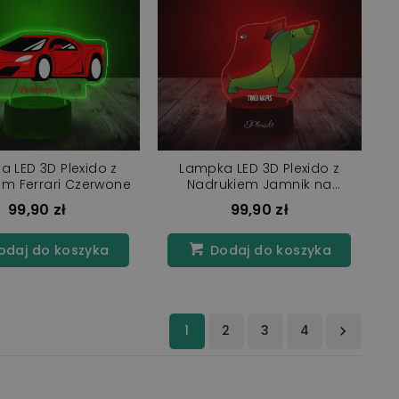
 LED 3D Plexido z
Lampka LED 3D Plexido z
em Ferrari Czerwone
Nadrukiem Jamnik na
Autobus
99,90 zł
99,90 zł
daj do koszyka
Dodaj do koszyka
1
2
3
4
