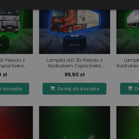
D Plexido z
Lampka LED 3D Plexido z
Lampka
iężarówka
Nadrukiem Ciężarówka
Nadrukie
um Integral
Renault Range T
 zł
99,90 zł
o koszyka
Dodaj do koszyka
Do