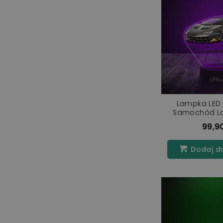
Lampka LED 
Samochód La
Centen
99,90
Dodaj d