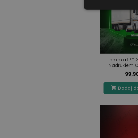
Lampka LED 3
Nadrukiem C
Renault Magn
99,90
Dodaj d