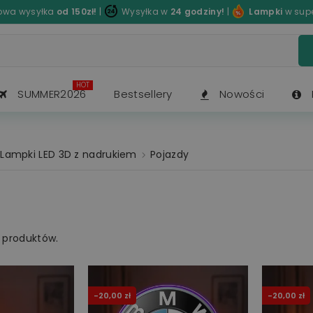
wa wysyłka
od 150zł!
|
Wysyłka w
24 godziny!
|
Lampki
w sup
HOT
SUMMER2026
Bestsellery
Nowości
Lampki LED 3D z nadrukiem
Pojazdy
 produktów.
-20,00 zł
-20,00 zł