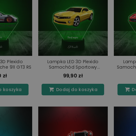
3D Plexido
Lampka LED 3D Plexido
Lampk
he 911 GT3 RS
Samochód Sportowy
Samochó
Chevrolet Camaro
 zł
99,90 zł
o koszyka
Dodaj do koszyka
Do