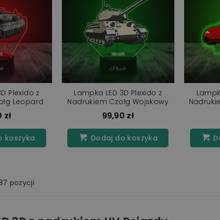
D Plexido z
Lampka LED 3D Plexido z
Lampka
ołg Leopard
Nadrukiem Czołg Wojskowy
Nadruki
 zł
99,90 zł
o koszyka
Dodaj do koszyka
Do
87 pozycji