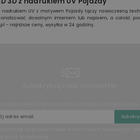
D 3D z nadrukiem UV Pojazdy
 nadrukiem UV z motywem Pojazdy łączy nowoczesną techn
onalizować dowolnym imieniem lub napisem, a całość podś
.pl - najniższe ceny, wysyłka w 24 godziny.
Subskrybuj nasz newsletter
 każdej chwili. W tym celu należy odnaleźć szczegóły w nasze
adzam się na przetwarzanie moich danych osobowych (ad
l) przez Sprzedawcę