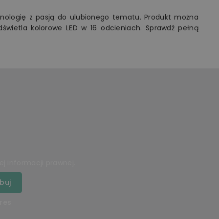
ologię z pasją do ulubionego tematu. Produkt można
wietla kolorowe LED w 16 odcieniach. Sprawdź pełną
j informacji prawnej.
res