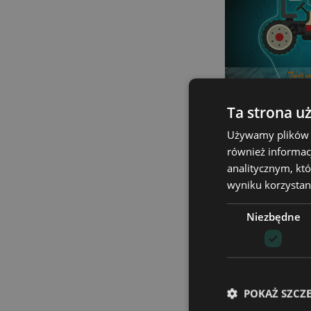
Ta strona u
Używamy plików co
Lampka LED 3
Nadrukiem
również informac
analitycznym, któ
99,90
wyniku korzystani
Dodaj d
Niezbędne
POKAŻ SZCZ