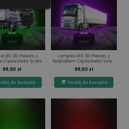
 LED 3D Plexido z
Lampka LED 3D Plexido z
m Ciężarówka Scania
Nadrukiem Ciężarówka Volvo
R560
FH
99,90 zł
99,90 zł
daj do koszyka
Dodaj do koszyka