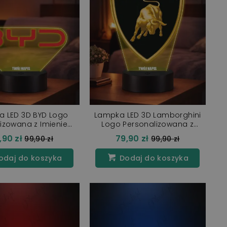
 LED 3D BYD Logo
Lampka LED 3D Lamborghini
lizowana z Imieniem
Logo Personalizowana z
GB Pilot Prezent dla
Imieniem Napisem RGB Pilot
,90 zł
79,90 zł
Cena
Cena
99,90 zł
99,90 zł
Kierowcy
Prezent
regularna
regularna
odaj do koszyka
Dodaj do koszyka