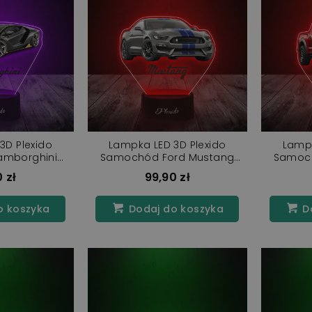
3D Plexido
Lampka LED 3D Plexido
Lampk
mborghini
Samochód Ford Mustang
Samoch
ario
Shelby
 zł
99,90 zł
o koszyka
Dodaj do koszyka
Do