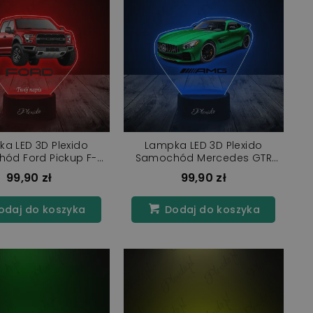
a LED 3D Plexido
Lampka LED 3D Plexido
ód Ford Pickup F-
Samochód Mercedes GTR
Series
AMG
99,90 zł
99,90 zł
daj do koszyka
Dodaj do koszyka