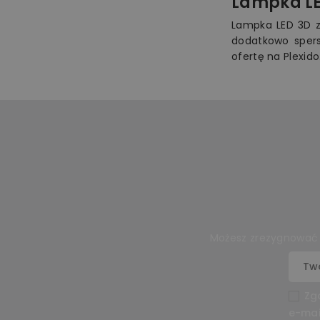
Lampka LE
Lampka LED 3D z
dodatkowo spers
ofertę na Plexido
Możesz zrezygnować w
Zg
e-mai