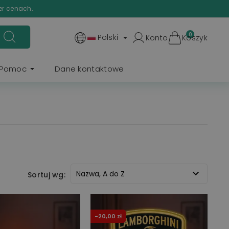
er cenach.
0
Polski
Konto
Koszyk

Pomoc
Dane kontaktowe

Nazwa, A do Z
Sortuj wg:
-20,00 zł