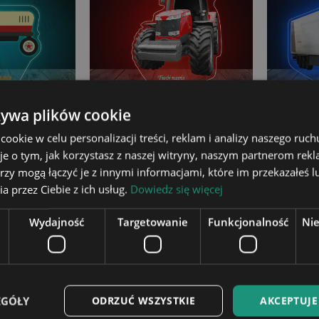
żywa plików cookie
okie w celu personalizacji treści, reklam i analizy naszego ru
D Plexido z
Lampka LED 3D Plexido z
Lampka
 Ciągnik
Nadrukiem Ciągnik Massey
Nadrukie
je o tym, jak korzystasz z naszej witryny, naszym partnerom re
Ferguson
rzy mogą łączyć je z innymi informacjami, które im przekazałeś l
 zł
99,90 zł
a przez Ciebie z ich usług.
Dowiedz się więcej
o koszyka
Dodaj do koszyka
Do
Wydajność
Targetowanie
Funkcjonalność
Ni
EGÓŁY
ODRZUĆ WSZYSTKIE
AKCEPTUJE