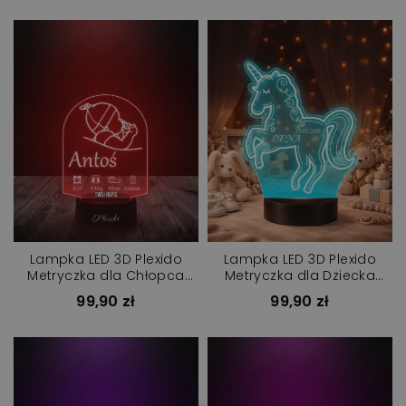
Lampka LED 3D Plexido
Lampka LED 3D Plexido
Metryczka dla Chłopca
Metryczka dla Dziecka
Twój Grawer
Jednorożec
99,90 zł
99,90 zł