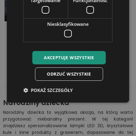
Targetowanie
Funkcjonalność
Niesklasyfikowane
Lampka LED 3D Plexido
Prezent na Rocznicę
Zakochanych Twój Grawer
99,90 zł
AKCEPTUJE WSZYSTKIE
Pokazano 1-9 z 9 pozycji
ODRZUĆ WSZYSTKIE
POKAŻ SZCZEGÓŁY
Narodziny dziecka
Narodziny dziecka to wyjątkowa okazja, na którą warto
przygotować niebanalny prezent. W tej kategorii
znajdziesz spersonalizowane lampki LED 3D, kryształowe
kule i inne produkty z grawerem, dopasowane do tej