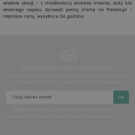
właśnie okazji - z możliwością dodania imienia, daty lub
własnego napisu. Sprawdź pełną ofertę na Plexido.pl -
najniższe ceny, wysyłka w 24 godziny.
Subskrybuj nasz newsletter
Możesz zrezygnować w każdej chwili. W tym celu należy
odnaleźć szczegóły w naszej informacji prawnej.
Zgadzam się na przetwarzanie moich danych
osobowych (adres e-mail) przez Sprzedawcę