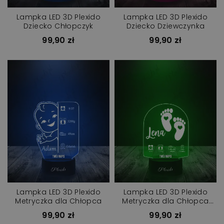
Lampka LED 3D Plexido
Lampka LED 3D Plexido
Dziecko Chłopczyk
Dziecko Dziewczynka
99,90 zł
99,90 zł
Lampka LED 3D Plexido
Lampka LED 3D Plexido
Metryczka dla Chłopca
Metryczka dla Chłopca
Dziewczynki
99,90 zł
99,90 zł