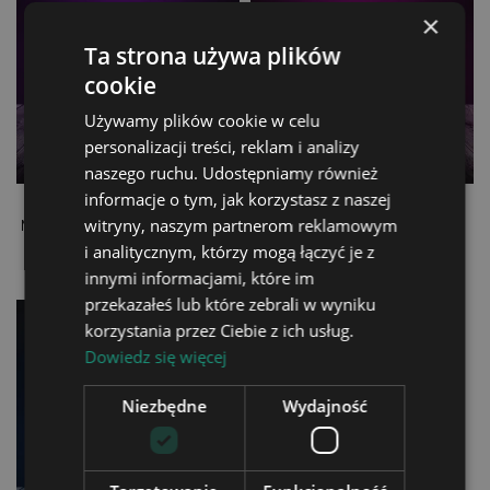
×
Ta strona używa plików
cookie
Używamy plików cookie w celu
personalizacji treści, reklam i analizy
naszego ruchu. Udostępniamy również
informacje o tym, jak korzystasz z naszej
Lampka LED 3D Plexido
Lampka LED 3D Plexido
Metryczka dla Dziewczynki
Metryczka Pamiątka
witryny, naszym partnerom reklamowym
i analitycznym, którzy mogą łączyć je z
99,90 zł
99,90 zł
innymi informacjami, które im
przekazałeś lub które zebrali w wyniku
korzystania przez Ciebie z ich usług.
Dowiedz się więcej
Niezbędne
Wydajność