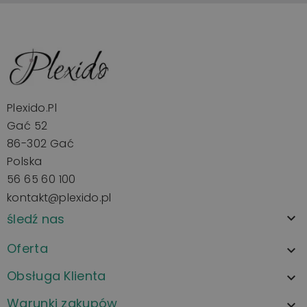
Plexido.pl
Gać 52
86-302 Gać
Polska
56 65 60 100
kontakt@plexido.pl
śledź nas

Oferta

Obsługa Klienta

Warunki zakupów
