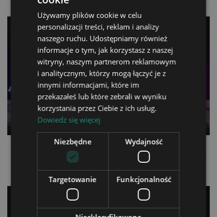
Używamy plików cookie w celu
personalizacji treści, reklam i analizy
naszego ruchu. Udostępniamy również
informacje o tym, jak korzystasz z naszej
witryny, naszym partnerom reklamowym
i analitycznym, którzy mogą łączyć je z
innymi informacjami, które im
przekazałeś lub które zebrali w wyniku
korzystania przez Ciebie z ich usług.
Dowiedz się więcej
Niezbędne
Wydajność
Lampka LED 3D Plexido z
Lampka LED 3D Plexido z
Nadrukiem Jednorożec
Nadrukiem Jednorożec
Niebieski
Planety
99,90 zł
99,90 zł
Targetowanie
Funkcjonalność