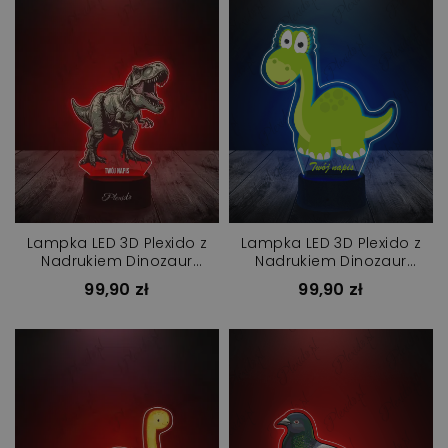
Lampka LED 3D Plexido z
Lampka LED 3D Plexido z
Nadrukiem Dinozaur
Nadrukiem Dinozaur
Tyranozaur T-Rex
Zielony
99,90 zł
99,90 zł