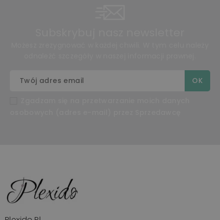
Subskrybuj nasz newsletter
Możesz zrezygnować w każdej chwili. W tym celu należy
odnaleźć szczegóły w naszej informacji prawnej.
Zgadzam się na przetwarzanie moich danych
osobowych (adres e-mail) przez Sprzedawcę
Plexido.pl