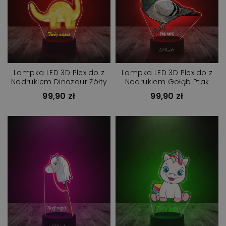
Lampka LED 3D Plexido z
Lampka LED 3D Plexido z
Nadrukiem Dinozaur Żółty
Nadrukiem Gołąb Ptak
99,90 zł
99,90 zł