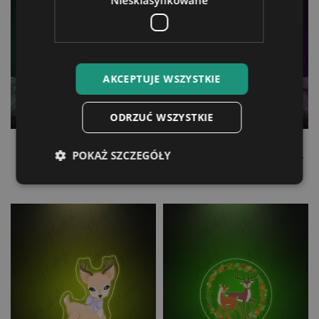
Niesklasyfikowane
AKCEPTUJE WSZYSTKIE
ODRZUĆ WSZYSTKIE
Lampka LED 3D Plexido z
Lampka LED 3D Plexido z
POKAŻ SZCZEGÓŁY
Nadrukiem Jednorożec
Nadrukiem Jednorożec
Róża
Tęcza
99,90 zł
99,90 zł