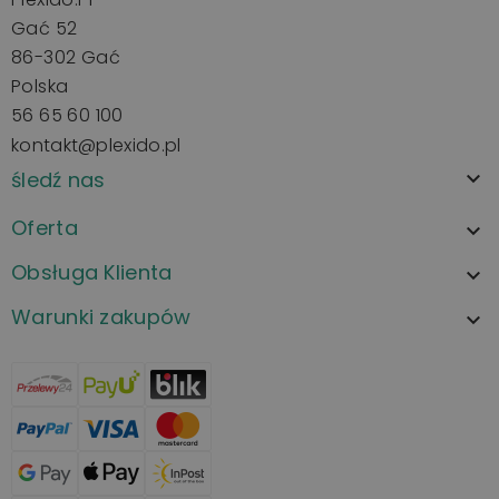
Gać 52
86-302 Gać
Polska
56 65 60 100
kontakt@plexido.pl
śledź nas

Oferta

Obsługa Klienta

Warunki zakupów
