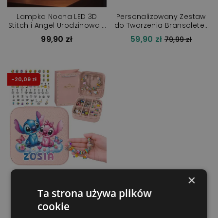
Lampka Nocna LED 3D
Personalizowany Zestaw
Stitch i Angel Urodzinowa z
do Tworzenia Bransoletek
Imieniem
Charms Lilo i Stitch z
99,90 zł
59,90 zł
Cena
79,99 zł
Imieniem + Szkatułka Stich
regularna
-20,09 zł
×
Szkatułka Zestaw
Ta strona używa plików
Kreatywny Stitch do
cookie
Tworzenia Bransoletek i
59,81 zł
Cena
79,90 zł
Naszyjników Koraliki