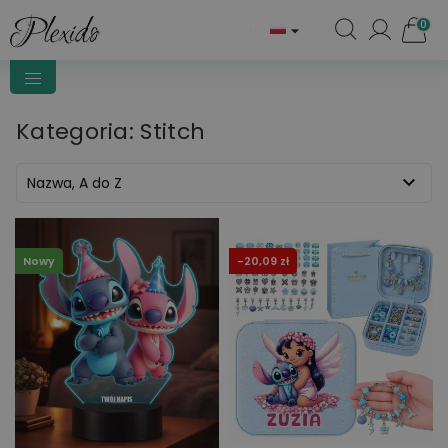
0

Kategoria: Stitch

Nazwa, A do Z
Nowy
-20,09 zł