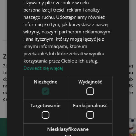
Używamy plików cookie w celu
Charms dla Dziewczynki
regularna
personalizacji treści, reklam i analizy
naszego ruchu. Udostępniamy również
Pokazano 1-3 z 3 pozycji
informacje o tym, jak korzystasz z naszej
witryny, naszym partnerom reklamowym
i analitycznym, którzy mogą łączyć je z
innymi informacjami, które im
przekazałeś lub które zebrali w wyniku
Zestaw kreatywny Stitch
korzystania przez Ciebie z ich usług.
Zestaw kreatywny z motywem Stitch łączy nowoczesną
Dowiedz się więcej
technologię z pasją do ulubionego tematu. Produkt można
dodatkowo spersonalizować dowolnym imieniem lub
Niezbędne
Wydajność
napisem, a całość podświetla kolorowe LED w 16
odcieniach. Sprawdź pełną ofertę na Plexido.pl - najniższe
ceny, wysyłka w 24 godziny.
Targetowanie
Funkcjonalność
Niesklasyfikowane