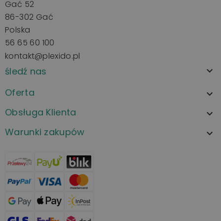
Gać 52
86-302 Gać
Polska
56 65 60 100
kontakt@plexido.pl
śledź nas

Oferta

Obsługa Klienta

Warunki zakupów
