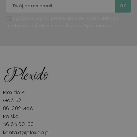
Zgadzam się na przetwarzanie moich danych
osobowych (adres e-mail) przez Sprzedawcę
Plexido.pl
Gać 52
86-302 Gać
Polska
56 65 60 100
kontakt@plexido.pl