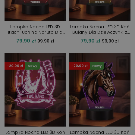
Lampka Nocna LED 3D
Lampka Nocna LED 3D Koń
Itachi Uchiha Naruto Dla
Bułany Dla Dziewczynki z
Chłopca z Imieniem Pilot
Imieniem Prezent
79,90 zł
79,90 zł
Cena
Cena
99,90 zł
99,90 zł
LED
regularna
regularna
-20,00 zł
Nowy
-20,00 zł
Nowy
Lampka Nocna LED 3D Koń
Lampka Nocna LED 3D Koń