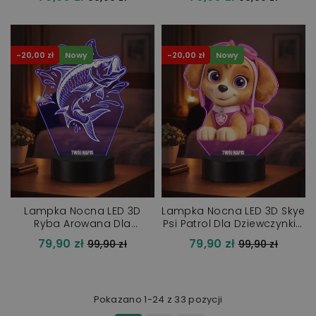
regularna
regularna
-20,00 zł
Nowy
-20,00 zł
Nowy
Lampka Nocna LED 3D
Lampka Nocna LED 3D Skye
Ryba Arowana Dla
Psi Patrol Dla Dziewczynki z
Wędkarza z Imieniem LED
Imieniem Pilot
79,90 zł
79,90 zł
Cena
Cena
99,90 zł
99,90 zł
regularna
regularna
Pokazano 1-24 z 33 pozycji