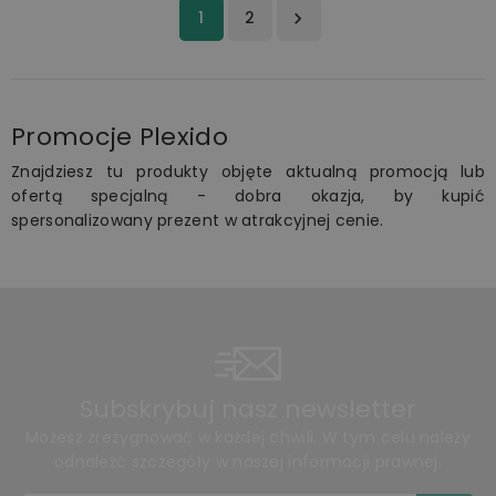
1
2

Promocje Plexido
Znajdziesz tu produkty objęte aktualną promocją lub
ofertą specjalną - dobra okazja, by kupić
spersonalizowany prezent w atrakcyjnej cenie.
Subskrybuj nasz newsletter
Możesz zrezygnować w każdej chwili. W tym celu należy
odnaleźć szczegóły w naszej informacji prawnej.