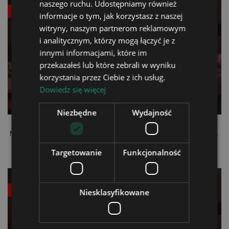
naszego ruchu. Udostępniamy również
-20,00 zł
Nowy
-20,00 zł
Nowy
informacje o tym, jak korzystasz z naszej
witryny, naszym partnerom reklamowym
i analitycznym, którzy mogą łączyć je z
innymi informacjami, które im
przekazałeś lub które zebrali w wyniku
korzystania przez Ciebie z ich usług.
Dowiedz się więcej
Niezbędne
Wydajność
Lampka Nocna LED 3D
Lampka Nocna LED 3D
Michael Jackson Dla Fana
Michael Jackson Dla Fana
z Imieniem Prezent Pilot
z Imieniem Prezent Pilot
79,90 zł
79,90 zł
Cena
Cena
99,90 zł
99,90 zł
Targetowanie
Funkcjonalność
regularna
regularna
-20,00 zł
Nowy
-20,00 zł
Nowy
Niesklasyfikowane