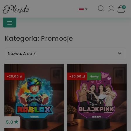
0

Kategoria: Promocje

Nazwa, A do Z
-20,00 zł
-20,00 zł
Nowy
★
5.0