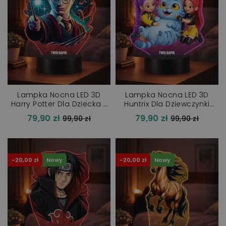
Lampka Nocna LED 3D
Lampka Nocna LED 3D
Harry Potter Dla Dziecka z
Huntrix Dla Dziewczynki
Imieniem Prezent
KPop Demon Hunters
79,90 zł
79,90 zł
Cena
Cena
99,90 zł
99,90 zł
Prezent
regularna
regularna
-20,00 zł
Nowy
-20,00 zł
Nowy