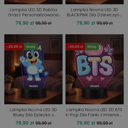
Lampka LED 3D Roblox
Lampka Nocna LED 3D
Gracz Personalizowana
BLACKPINK Dla Dziewczynki
Imię Prezent dla Dziecka
K-Pop z Imieniem Prezent
79,90 zł
79,90 zł
Cena
Cena
99,90 zł
99,90 zł
Gamer
regularna
regularna
-20,00 zł
Nowy
-20,00 zł
Nowy
Lampka Nocna LED 3D
Lampka Nocna LED 3D BTS
Bluey Dla Dziecka z
K-Pop Dla Fanki z Imieniem
Imieniem Prezent
Prezent
79,90 zł
79,90 zł
Cena
Cena
99,90 zł
99,90 zł