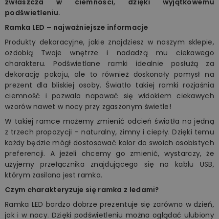
zwłaszcza w ciemności, dzięki wyjątkowemu
podświetleniu.
Ramka LED – najważniejsze informacje
Produkty dekoracyjne, jakie znajdziesz w naszym sklepie,
ozdobią Twoje wnętrze i nadadzą mu ciekawego
charakteru. Podświetlane ramki idealnie posłużą za
dekorację pokoju, ale to również doskonały pomysł na
prezent dla bliskiej osoby. Światło takiej ramki rozjaśnia
ciemność i pozwala napawać się widokiem ciekawych
wzorów nawet w nocy przy zgaszonym świetle!
W takiej ramce możemy zmienić odcień światła na jedną
z trzech propozycji – naturalny, zimny i ciepły. Dzięki temu
każdy będzie mógł dostosować kolor do swoich osobistych
preferencji. A jeżeli chcemy go zmienić, wystarczy, że
użyjemy przełącznika znajdującego się na kablu USB,
którym zasilana jest ramka.
Czym charakteryzuje się ramka z ledami?
Ramka LED bardzo dobrze prezentuje się zarówno w dzień,
jak i w nocy. Dzięki podświetleniu można oglądać ulubiony