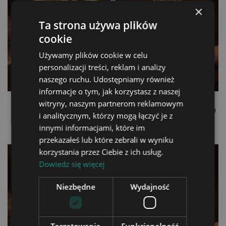
×
Ta strona używa plików
cookie
Używamy plików cookie w celu
personalizacji treści, reklam i analizy
naszego ruchu. Udostępniamy również
informacje o tym, jak korzystasz z naszej
Lampka LED 3D Pamiątka
Lampka LED 3D Plexido
witryny, naszym partnerom reklamowym
Dla Dziewczynki na
Komunia Święta Pamiątka
i analitycznym, którzy mogą łączyć je z
Komunię Świętą
99,90 zł
99,90 zł
innymi informacjami, które im
przekazałeś lub które zebrali w wyniku
korzystania przez Ciebie z ich usług.
Dowiedz się więcej
Niezbędne
Wydajność