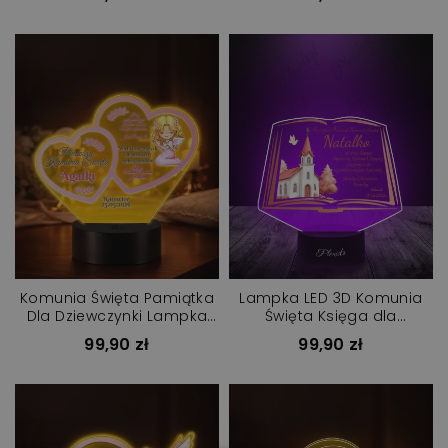
Komunia Święta Pamiątka
Lampka LED 3D Komunia
Dla Dziewczynki Lampka
Święta Księga dla
LED Plexido
Dziewczynki
99,90 zł
99,90 zł