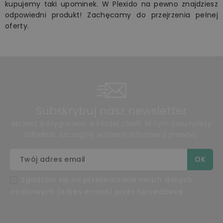
kupujemy taki upominek. W Plexido na pewno znajdziesz
odpowiedni produkt! Zachęcamy do przejrzenia pełnej
oferty.
Subskrybuj nasz newsletter
Możesz zrezygnować w każdej chwili. W tym celu należy
odnaleźć szczegóły w naszej informacji prawnej.
Zgadzam się na przetwarzanie moich danych
osobowych (adres e-mail) przez Sprzedawcę