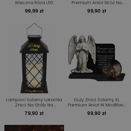
Wieczna Róża LED
Premium Anioł Stróż Na
Cmentarz
99,99 zł
99,90 zł
Lampion Solarny Latarnia
Duży Znicz Solarny XL
Znicz Na Grób Na
Premium Anioł W Modlitwie
Wszystkich Świętych
Na Cmentarz
79,90 zł
99,90 zł
Premium