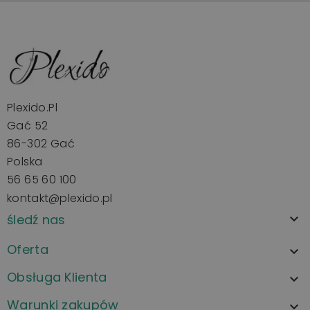
Plexido.pl
Gać 52
86-302 Gać
Polska
56 65 60 100
kontakt@plexido.pl
śledź nas

Oferta

Obsługa Klienta

Warunki zakupów
