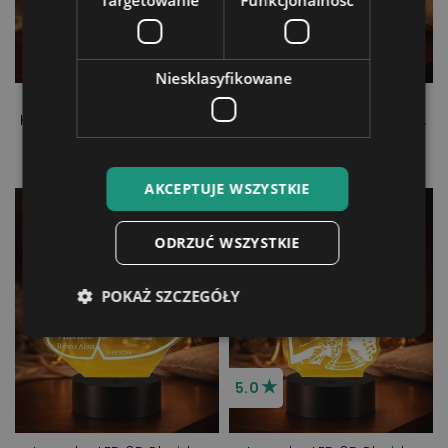
Targetowanie
Funkcjonalność
Niesklasyfikowane
Lampka LED 3D Plexido
Lampka LED 3D Plexido
Komunia Święta Pamiątka
Komunia Święta Pamiątka
Książka
ze Zdjęciem
99,90 zł
99,90 zł
AKCEPTUJE WSZYSTKIE
ODRZUĆ WSZYSTKIE
POKAŻ SZCZEGÓŁY
★
5.0