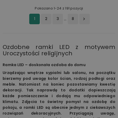
Pokazano 1-24 z 191 pozycji
1
2
3
8
…

Ozdobne ramki LED z motywem
Uroczystości religijnych
Ramka LED – doskonała ozdoba do domu
Urządzając wnętrze sypialni lub salonu, na początku
bierzemy pod uwagę kolor ścian, rodzaj podłogi oraz
meble. Natomiast na koniec pozostawiamy kwestię
dekoracji. Tak naprawdę to dodatki dopieszczają
każde pomieszczenie i dodają mu odpowiedniego
klimatu. Zdjęcia to świetny pomysł na ozdobę do
pokoju, a ramki LED są obecnie jednym z ciekawszych
rozwiązań dekoracyjnych. Przyciągają uwagę,