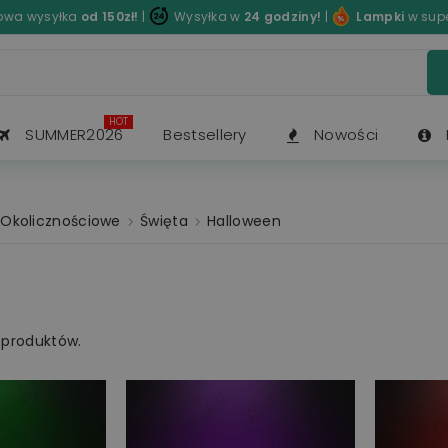
wa wysyłka
od 150zł!
|
Wysyłka w
24 godziny!
|
Lampki
w sup
HOT
SUMMER2026
Bestsellery
Nowości
Okolicznościowe
Święta
Halloween
 produktów.