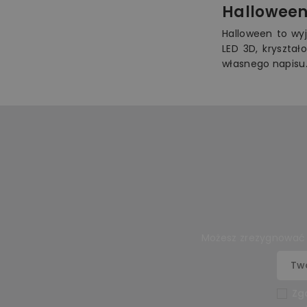
Hallowee
Halloween to wyj
LED 3D, kryształ
własnego napisu.
Możesz zrezygnować w
Zg