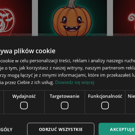
żywa plików cookie
okie w celu personalizacji treści, reklam i analizy naszego ru
3D Plexido
Lampka LED Plexido z
Lampk
je o tym, jak korzystasz z naszej witryny, naszym partnerom re
a Nietoperze
Nadrukiem Halloween Wesoła
Hallo
rzy mogą łączyć je z innymi informacjami, które im przekazałeś l
Dynia
 zł
99,90 zł
a przez Ciebie z ich usług.
Dowiedz się więcej
o koszyka
Dodaj do koszyka
Do
Wydajność
Targetowanie
Funkcjonalność
Ni
EGÓŁY
ODRZUĆ WSZYSTKIE
AKCEPTUJE