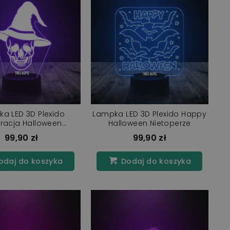
a LED 3D Plexido
Lampka LED 3D Plexido Happy
racja Halloween
Halloween Nietoperze
edźma Czaszka
99,90 zł
99,90 zł
daj do koszyka
Dodaj do koszyka