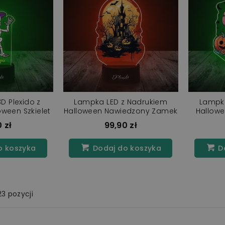
D Plexido z
Lampka LED z Nadrukiem
Lampka
ween Szkielet
Halloween Nawiedzony Zamek
Hallowe
 zł
99,90 zł
o koszyka
Dodaj do koszyka
Do
23 pozycji