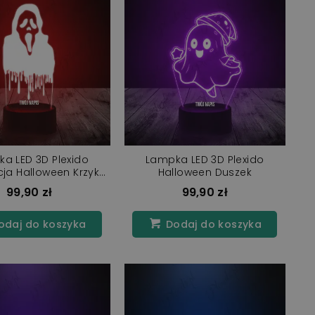
a LED 3D Plexido
Lampka LED 3D Plexido
ja Halloween Krzyk
Halloween Duszek
Maska
99,90 zł
99,90 zł
daj do koszyka
Dodaj do koszyka