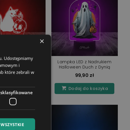
×
chu. Udostępniamy
a LED 3D Plexido
Lampka LED z Nadrukiem
klamowym i
ween Kot Czaszka
Halloween Duch z Dynią
ub które zebrali w
99,90 zł
99,90 zł
daj do koszyka
Dodaj do koszyka
esklasyfikowane
 WSZYSTKIE