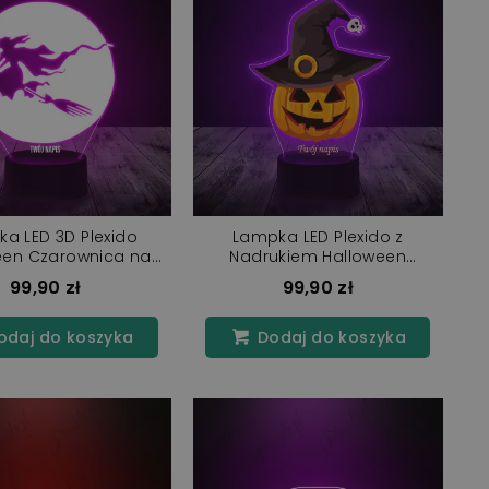
a LED 3D Plexido
Lampka LED Plexido z
een Czarownica na
Nadrukiem Halloween
Miotle
Straszna Dynia
99,90 zł
99,90 zł
daj do koszyka
Dodaj do koszyka