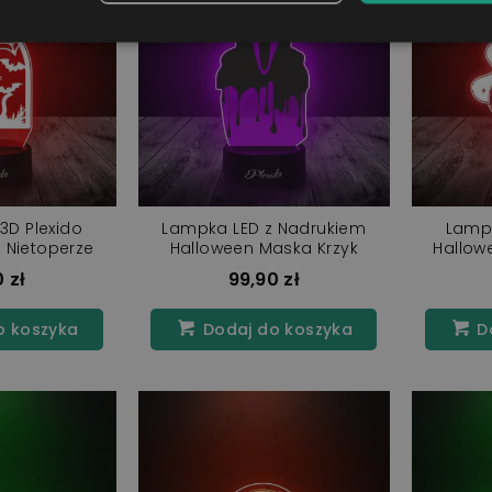
3D Plexido
Lampka LED z Nadrukiem
Lampk
 Nietoperze
Halloween Maska Krzyk
Hallow
 zł
99,90 zł
o koszyka
Dodaj do koszyka
Do