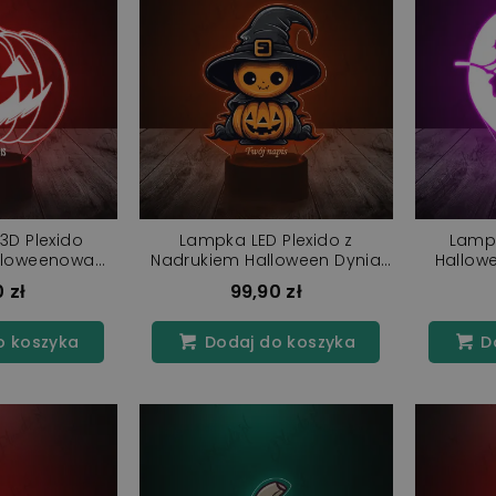
3D Plexido
Lampka LED Plexido z
Lampk
lloweenowa
Nadrukiem Halloween Dynia
Hallow
ia
Czarownica
 zł
99,90 zł
o koszyka
Dodaj do koszyka
Do