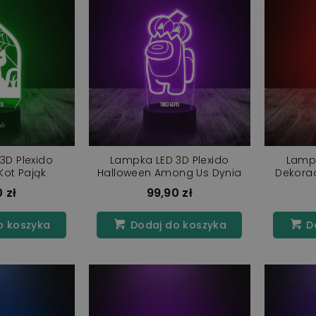
3D Plexido
Lampka LED 3D Plexido
Lampk
Kot Pająk
Halloween Among Us Dynia
Dekorac
 zł
99,90 zł
o koszyka
Dodaj do koszyka
Do