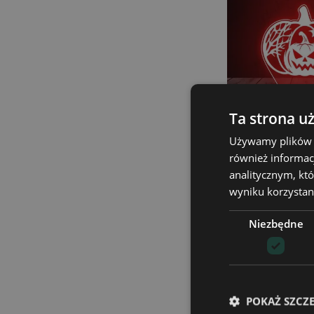
Ta strona u
Używamy plików co
Lampka LED 
również informac
Halloween Dyni
analitycznym, któ
99,90
wyniku korzystani
Dodaj d
Niezbędne
POKAŻ SZCZ