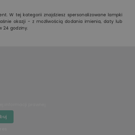
nt. W tej kategorii znajdziesz spersonalizowane lampki
śnie okazji - z możliwością dodania imienia, daty lub
w 24 godziny.
j informacji prawnej.
res