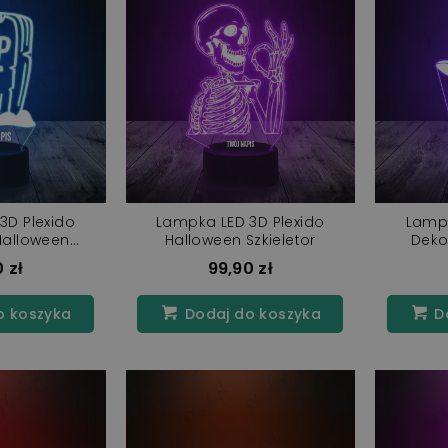
3D Plexido
Lampka LED 3D Plexido
Lampk
Halloween
Halloween Szkieletor
Deko
k RIP
Wi
 zł
99,90 zł
o koszyka
Dodaj do koszyka
Do