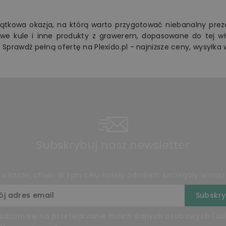
n
ątkowa okazja, na którą warto przygotować niebanalny preze
owe kule i inne produkty z grawerem, dopasowane do tej wła
 Sprawdź pełną ofertę na Plexido.pl - najniższe ceny, wysyłka 
Subskrybuj nasz newsletter
 każdej chwili. W tym celu należy odnaleźć szczegóły w nasze
adzam się na przetwarzanie moich danych osobowych (ad