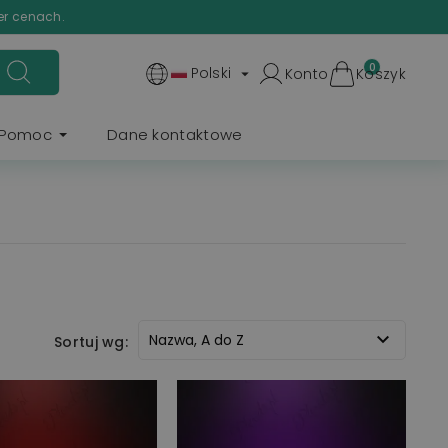
er cenach.
0
Polski
Konto
Koszyk

Pomoc
Dane kontaktowe

Nazwa, A do Z
Sortuj wg: