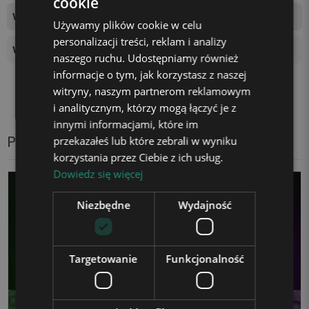
cookie
Wymiary tablicy świetlnej
16,5x12cm
Używamy plików cookie w celu
personalizacji treści, reklam i analizy
Wysokość podstawki
4 cm
naszego ruchu. Udostępniamy również
informacje o tym, jak korzystasz z naszej
witryny, naszym partnerom reklamowym
i analitycznym, którzy mogą łączyć je z
innymi informacjami, które im
Produkty z tej samej kategorii
przekazałeś lub które zebrali w wyniku
korzystania przez Ciebie z ich usług.
Dowiedz się więcej
Niezbędne
Wydajność
Targetowanie
Funkcjonalność