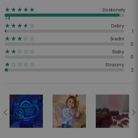
☆☆☆☆☆
★★★★★
Doskonały
74
☆☆☆☆☆
★★★★
Dobry
1
☆☆☆☆☆
★★★
Średni
0
☆☆☆☆☆
★★
Słaby
0
☆☆☆☆☆
★
Straszny
2