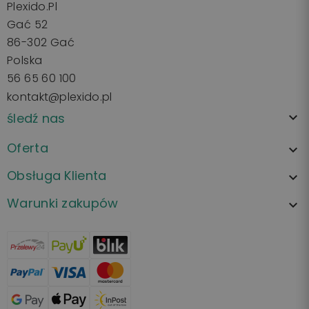
Plexido.pl
Gać 52
86-302 Gać
Polska
56 65 60 100
kontakt@plexido.pl
śledź nas

Oferta

Obsługa Klienta

Warunki zakupów
