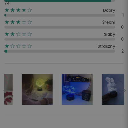
74
☆☆☆☆☆
★★★★
Dobry
1
☆☆☆☆☆
★★★
Średni
0
☆☆☆☆☆
★★
Słaby
0
☆☆☆☆☆
★
Straszny
2