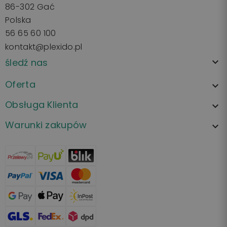
86-302 Gać
Polska
56 65 60 100
kontakt@plexido.pl
śledź nas

Oferta

Obsługa Klienta

Warunki zakupów
