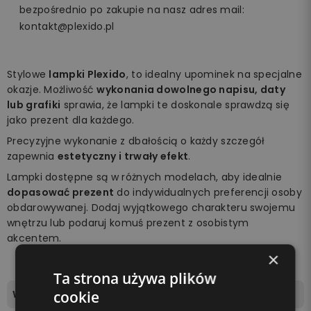
bezpośrednio po zakupie na nasz adres mail:
kontakt@plexido.pl
Stylowe
lampki Plexido
, to idealny upominek na specjalne
okazje. Możliwość
wykonania dowolnego napisu, daty
lub grafiki
sprawia, że lampki te doskonale sprawdzą się
jako prezent dla każdego.
Precyzyjne wykonanie z dbałością o każdy szczegół
zapewnia
estetyczny i trwały efekt
.
Lampki dostępne są w różnych modelach, aby idealnie
dopasować prezent
do indywidualnych preferencji osoby
obdarowywanej. Dodaj wyjątkowego charakteru swojemu
wnętrzu lub podaruj komuś prezent z osobistym
akcentem.
×
Ta strona używa plików
Wymiary tablicy świetlnej
17x12,5cm
cookie