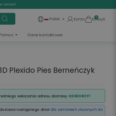
er cenach.
0
Polski
Konto
Koszyk

Pomoc
Dane kontaktowe
D Plexido Pies Berneńczyk
redniego wskazania adresu dostawy
ODBIORCY!
dostawa następnego dnia!
dla zamówień złożonych do