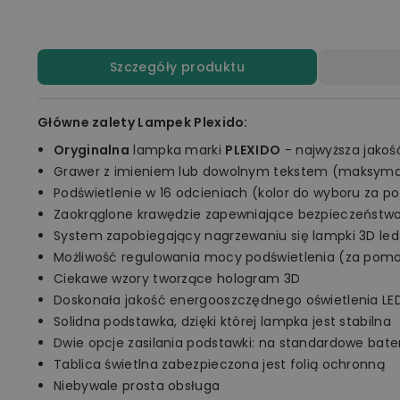
Szczegóły produktu
Główne zalety Lampek Plexido:
Oryginalna
lampka marki
PLEXIDO
- najwyższa jakoś
Grawer z imieniem lub dowolnym tekstem (maksymal
Podświetlenie w 16 odcieniach (kolor do wyboru za p
Zaokrąglone krawędzie zapewniające bezpieczeństw
System zapobiegający nagrzewaniu się lampki 3D led
Możliwość regulowania mocy podświetlenia (za pomo
Ciekawe wzory tworzące hologram 3D
Doskonała jakość energooszczędnego oświetlenia LE
Solidna podstawka, dzięki której lampka jest stabilna
Dwie opcje zasilania podstawki: na standardowe bate
Tablica świetlna zabezpieczona jest folią ochronną
Niebywale prosta obsługa