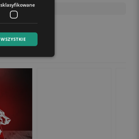
esklasyfikowane
 WSZYSTKIE