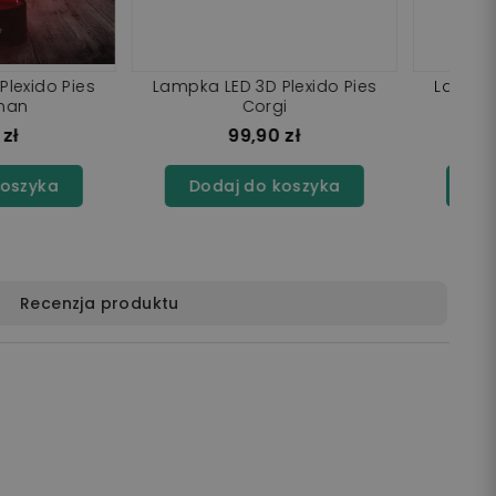
D 3D Plexido Pies
Lampka LED 3D Plexido Pies
a Inu Mandala
Buldog
99,90 zł
99,90 zł
j do koszyka
Dodaj do koszyka
Recenzja produktu