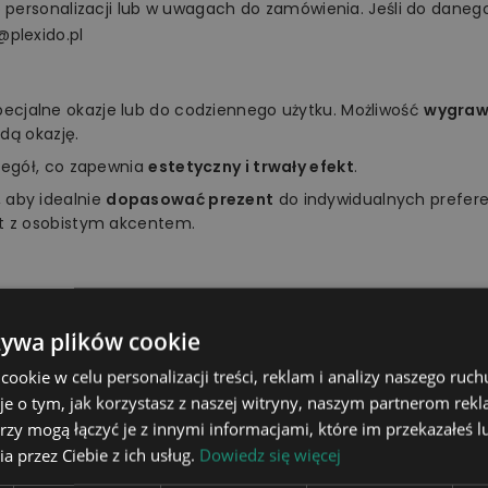
o personalizacji lub w uwagach do zamówienia. Jeśli do danego
@plexido.pl
specjalne okazje lub do codziennego użytku. Możliwość
wygrawe
dą okazję.
zegół, co zapewnia
estetyczny i trwały efekt
.
 aby idealnie
dopasować prezent
do indywidualnych prefer
t z osobistym akcentem.
ać do zainteresowań, upodobań, charakteru czy osobowości 
żywa plików cookie
ziankę bliskiej osobie. Z pewnością wywołasz szeroki uśmiech 
okie w celu personalizacji treści, reklam i analizy naszego ru
je o tym, jak korzystasz z naszej witryny, naszym partnerom re
rzy mogą łączyć je z innymi informacjami, które im przekazałeś l
a przez Ciebie z ich usług.
Dowiedz się więcej
17x13,5cm