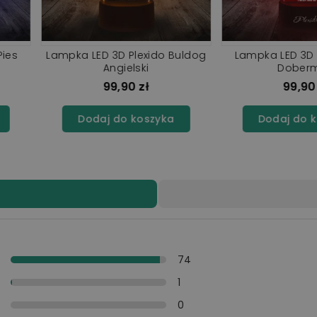
exido Pies
Lampka LED 3D Plexido Pies
Lampka LE
Chihuahua
Shib
ł
99,90 zł
szyka
Dodaj do koszyka
Doda
y
74
y
1
i
0