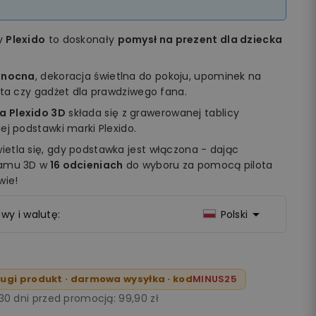
my
Plexido
to doskonały
pomysł na prezent dla dziecka
 nocna
, dekoracja świetlna do pokoju, upominek na
ęta czy gadżet dla prawdziwego fana.
a Plexido 3D
składa się z grawerowanej tablicy
ej podstawki marki Plexido.
etla się, gdy podstawka jest włączona - dając
ramu 3D w
16 odcieniach
do wyboru za pomocą pilota
wie!

wy i walutę:
Polski
ugi produkt · darmowa wysyłka · kod
MINUS25
 30 dni przed promocją:
99,90 zł