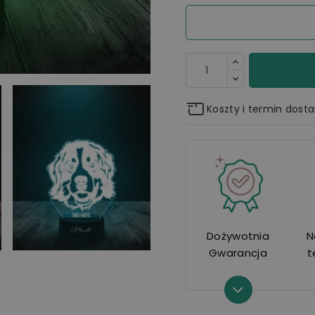
Koszty i termin dost
Dożywotnia
N
Gwarancja
t