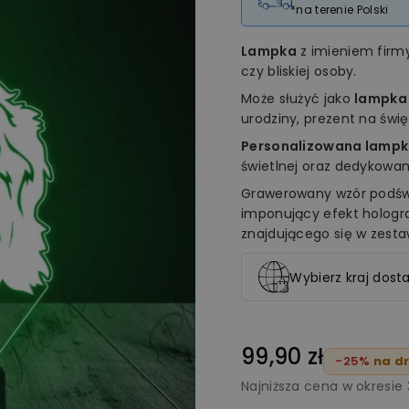
*na terenie Polski
Lampka
z imieniem fir
czy bliskiej osoby.
Może służyć jako
lampka
urodziny, prezent na świ
Personalizowana lampk
świetlnej oraz dedykowan
Grawerowany wzór podświ
imponujący efekt holog
znajdującego się w zesta
Wybierz kraj dosta
99,90 zł
-25%
na dr
Najniższa cena w okresie