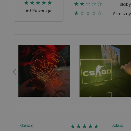
☆☆☆☆☆
★★★★★
☆☆☆☆☆
★★
Słab
80 Recenzje
☆☆☆☆☆
★
Straszn
☆☆☆☆☆
★★★★★
Klaudia
Jakub