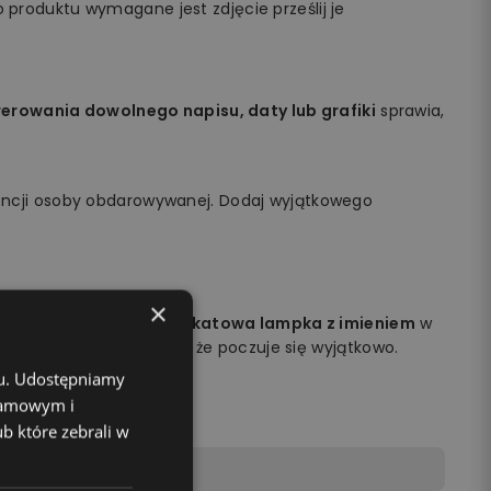
 produktu wymagane jest zdjęcie prześlij je
rowania dowolnego napisu, daty lub grafiki
sprawia,
encji osoby obdarowywanej. Dodaj wyjątkowego
×
obdarowywanej osoby.
Unikatowa lampka z imieniem
w
na jej twarzy i sprawisz, że poczuje się wyjątkowo.
chu. Udostępniamy
klamowym i
ub które zebrali w