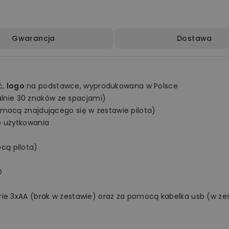
Gwarancja
Dostawa
ć,
logo
na podstawce, wyprodukowana w Polsce
nie 30 znaków ze spacjami)
omocą znajdującego się w zestawie pilota)
o użytkowania
cą pilota)
D
rie 3xAA (brak w zestawie) oraz za pomocą kabelka usb (w ze