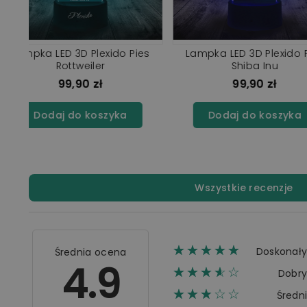
dog
Lampka LED 3D Plexido Pies
Lampka LED 3D Pl
Doberman
Corgi
99,90 zł
99,90 z
Dodaj do koszyka
Dodaj do ko
Wszystkie recenzje
☆☆☆☆☆
★★★★★
Doskonał
Średnia ocena
4.9
☆☆☆☆☆
★★★★
Dobr
☆☆☆☆☆
★★★
Średn