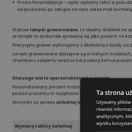
Prosta Personalizacja - wpisz wybrany tekst w polu d
bezpośrednio po zakupie na nasz adres mail: kontakt
Stylowe
lampki grawerowane
, to idealny dodatek na 
że lampki te doskonale sprawdzą się jako prezent na każ
Precyzyjny grawer wykonujemy z dbałością o każdy szc
Lampki grawerowane dostępne są w różnych modelach,
charakteru swojemu wnętrzu lub podaruj komuś prezen
Dlaczego warto spersonalizować prezent?
Personalizowany prezent można jak najlepiej dopasow
Ta strona u
postaci prezentu to wyjątkowa okazja, aby zrobić niespod
Używamy plików co
Wszystko za sprawą
unikalnej lampki marki Plexido!
również informac
analitycznym, któ
wyniku korzystani
Wymiary tablicy świetlnej