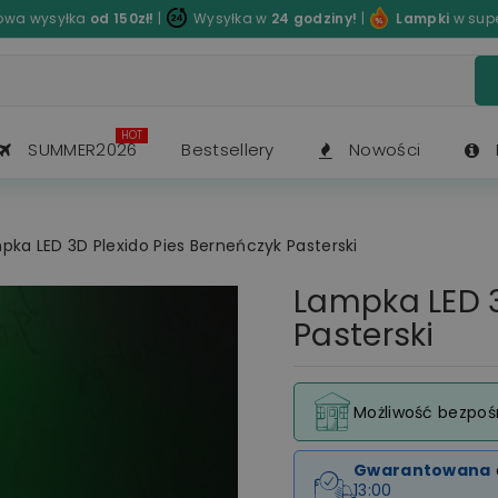
wa wysyłka
od 150zł!
|
Wysyłka w
24 godziny!
|
Lampki
w sup
HOT
SUMMER2026
Bestsellery
Nowości
pka LED 3D Plexido Pies Berneńczyk Pasterski
Lampka LED 3
Pasterski
Możliwość bezpoś
Gwarantowana
13:00