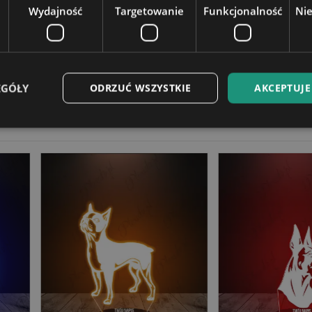
Wydajność
Targetowanie
Funkcjonalność
Ni
4 cm
EGÓŁY
ODRZUĆ WSZYSTKIE
AKCEPTUJE