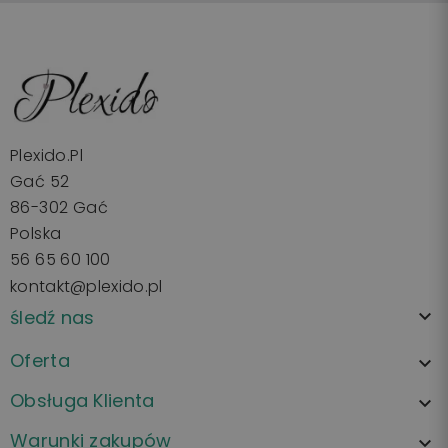
Plexido.pl
Gać 52
86-302 Gać
Polska
56 65 60 100
kontakt@plexido.pl
śledź nas

Oferta

Obsługa Klienta

Warunki zakupów
