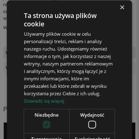
niespodziankę bliskiej osobie. Z pewnością wywołasz
×
szeroki uśmiech na jej twarzy i sprawisz, że poczuje się
Ta strona używa plików
wyjątkowo.
cookie
Wszystko za sprawą
unikalnej lampki marki Plexido!
Używamy plików cookie w celu
personalizacji treści, reklam i analizy
naszego ruchu. Udostępniamy również
Wymiary tablicy świetlnej
16,5x14cm
informacje o tym, jak korzystasz z naszej
witryny, naszym partnerom reklamowym
Wysokość podstawki
4 cm
i analitycznym, którzy mogą łączyć je z
innymi informacjami, które im
przekazałeś lub które zebrali w wyniku
korzystania przez Ciebie z ich usług.
Dowiedz się więcej
Produkty z tej samej kategorii
Niezbędne
Wydajność