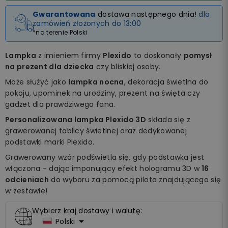
Gwarantowana
dostawa następnego dnia!
dla
zamówień złożonych do 13:00
*na terenie Polski
Lampka
z imieniem firmy
Plexido
to doskonały
pomysł
na prezent dla dziecka
czy bliskiej osoby.
Może służyć jako
lampka nocna
, dekoracja świetlna do
pokoju, upominek na urodziny, prezent na święta czy
gadżet dla prawdziwego fana.
Personalizowana lampka Plexido 3D
składa się z
grawerowanej tablicy świetlnej oraz dedykowanej
podstawki marki Plexido.
Grawerowany wzór podświetla się, gdy podstawka jest
włączona - dając imponujący efekt hologramu 3D w
16
odcieniach
do wyboru za pomocą pilota znajdującego się
w zestawie!
Wybierz kraj dostawy i walutę:

Polski