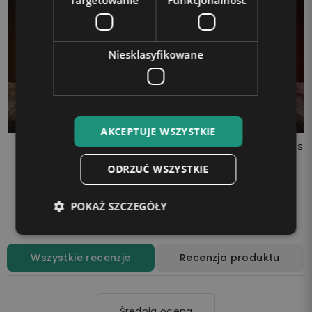
Targetowanie
Funkcjonalność
Niesklasyfikowane
AKCEPTUJE WSZYSTKIE
Lampka LED 3D Plexido
Lampka LED 3D Plexido Pies
Buldog Angielski
Doberman
ODRZUĆ WSZYSTKIE
99,90 zł
99,90 zł
POKAŻ SZCZEGÓŁY
Dodaj do koszyka
Dodaj do koszyka
Wszystkie recenzje
Recenzja produktu
Średnia ocena