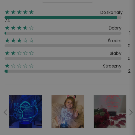
☆☆☆☆☆
★★★★★
Doskonały
74
☆☆☆☆☆
★★★★
Dobry
1
☆☆☆☆☆
★★★
Średni
0
☆☆☆☆☆
★★
Słaby
0
☆☆☆☆☆
★
Straszny
2