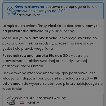
Gwarantowana
dostawa następnego dnia!
dla
zamówień złożonych do 13:00
*na terenie Polski
Lampka
z imieniem firmy
Plexido
to doskonały
pomysł
na prezent dla dziecka
czy bliskiej osoby.
Może służyć jako
lampka nocna
, dekoracja świetlna do
pokoju, upominek na urodziny, prezent na święta czy
gadżet dla prawdziwego fana.
Personalizowana lampka Plexido 3D
składa się z
grawerowanej tablicy świetlnej oraz dedykowanej
podstawki marki Plexido.
Grawerowany wzór podświetla się, gdy podstawka jest
włączona - dając imponujący efekt hologramu 3D w
16
odcieniach
do wyboru za pomocą pilota znajdującego się
w zestawie!
Wybierz kraj dostawy i walutę:

Polski