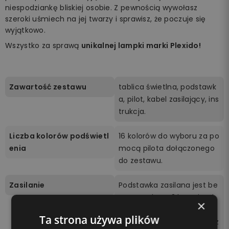
niespodziankę bliskiej osobie. Z pewnością wywołasz
szeroki uśmiech na jej twarzy i sprawisz, że poczuje się
wyjątkowo.
Wszystko za sprawą
unikalnej lampki marki Plexido!
Zawartość zestawu
tablica świetlna, podstawk
a, pilot, kabel zasilający, ins
trukcja.
Liczba kolorów podświetl
16 kolorów do wyboru za po
enia
mocą pilota dołączonego
do zestawu.
Zasilanie
Podstawka zasilana jest be
zprzewodowo 3 bateriami
×
AA (brak w zestawie) lub p
Ta strona używa plików
oprzez podłączenie kabla z