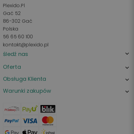
Plexido.pl
Gać 52
86-302 Gać
Polska
56 65 60 100
kontakt@plexido.pl
śledź nas

Oferta

Obsługa Klienta

Warunki zakupów
