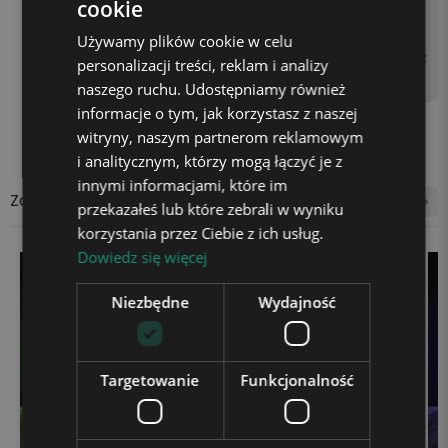
cookie
asilającego do kontaktu z
użyciem kostki zasilającej
Używamy plików cookie w celu
(np. od telefonu) lub gniaz
personalizacji treści, reklam i analizy
da USB w laptopie.
naszego ruchu. Udostępniamy również
informacje o tym, jak korzystasz z naszej
witryny, naszym partnerom reklamowym
i analitycznym, którzy mogą łączyć je z
innymi informacjami, które im
Zobacz także
przekazałeś lub które zebrali w wyniku
korzystania przez Ciebie z ich usług.
Dowiedz się więcej
Niezbędne
Wydajność
Targetowanie
Funkcjonalność