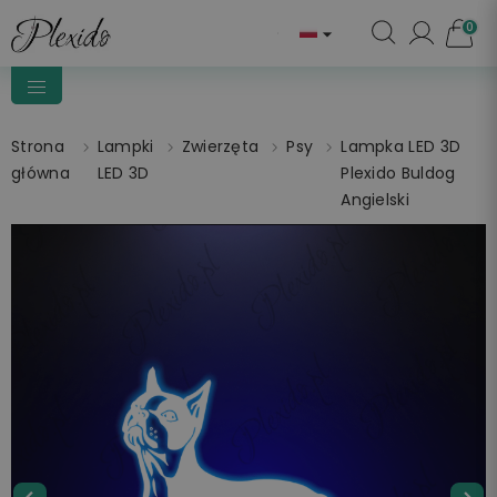
0

Strona
Lampki
Zwierzęta
Psy
Lampka LED 3D
główna
LED 3D
Plexido Buldog
Angielski