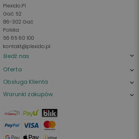
Plexido.pl
Gać 52
86-302 Gać
Polska
56 65 60 100
kontakt@plexido.pl
śledź nas

Oferta

Obsługa Klienta

Warunki zakupów
