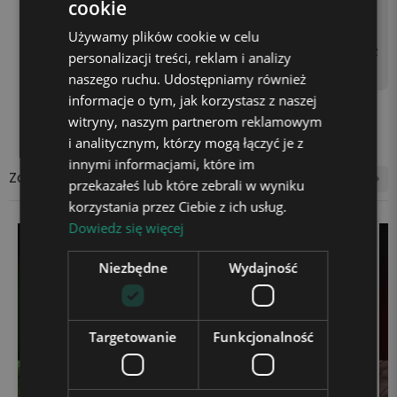
cookie
asilającego do kontaktu z
użyciem kostki zasilającej
Używamy plików cookie w celu
(np. od telefonu) lub gniaz
personalizacji treści, reklam i analizy
da USB w laptopie.
naszego ruchu. Udostępniamy również
informacje o tym, jak korzystasz z naszej
witryny, naszym partnerom reklamowym
i analitycznym, którzy mogą łączyć je z
innymi informacjami, które im
Zobacz także
przekazałeś lub które zebrali w wyniku
korzystania przez Ciebie z ich usług.
Dowiedz się więcej
Niezbędne
Wydajność
Targetowanie
Funkcjonalność