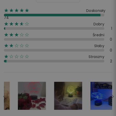
☆☆☆☆☆
★★★★★
Doskonały
74
☆☆☆☆☆
★★★★
Dobry
1
☆☆☆☆☆
★★★
Średni
0
☆☆☆☆☆
★★
Słaby
0
☆☆☆☆☆
★
Straszny
2