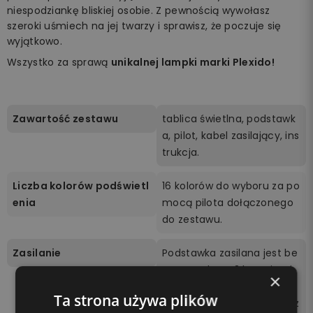
niespodziankę bliskiej osobie. Z pewnością wywołasz
szeroki uśmiech na jej twarzy i sprawisz, że poczuje się
wyjątkowo.
Wszystko za sprawą
unikalnej lampki marki Plexido!
Zawartość zestawu
tablica świetlna, podstawk
a, pilot, kabel zasilający, ins
trukcja.
Liczba kolorów podświetl
16 kolorów do wyboru za po
enia
mocą pilota dołączonego
do zestawu.
Zasilanie
Podstawka zasilana jest be
zprzewodowo 3 bateriami
×
AA (brak w zestawie) lub p
Ta strona używa plików
oprzez podłączenie kabla z