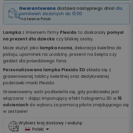
Gwarantowana
dostawa następnego dnia!
dla
zamówień złożonych do 13:00
*na terenie Polski
Lampka
z imieniem firmy
Plexido
to doskonały
pomysł
na prezent dla dziecka
czy bliskiej osoby.
Może służyć jako
lampka nocna
, dekoracja świetlna do
pokoju, upominek na urodziny, prezent na święta czy
gadżet dla prawdziwego fana.
Personalizowana lampka Plexido 3D
składa się z
grawerowanej tablicy świetlnej oraz dedykowanej
podstawki marki Plexido.
Grawerowany wzór podświetla się, gdy podstawka jest
włączona - dając imponujący efekt hologramu 3D w
16
odcieniach
do wyboru za pomocą pilota znajdującego się
w zestawie!
Wybierz kraj dostawy i walutę:

Polski