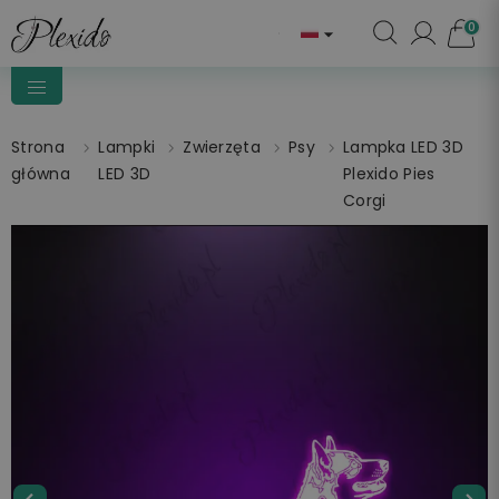
0

Strona
Lampki
Zwierzęta
Psy
Lampka LED 3D
główna
LED 3D
Plexido Pies
Corgi