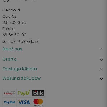
Plexido.pl
Gać 52
86-302 Gać
Polska
56 65 60 100
kontakt@plexido.pl
śledź nas

Oferta

Obsługa Klienta

Warunki zakupów
