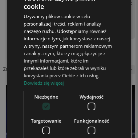
oprzez podłączenie kabla z
cookie
asilającego do kontaktu z
Używamy plików cookie w celu
użyciem kostki zasilającej
personalizacji treści, reklam i analizy
(np. od telefonu) lub gniaz
naszego ruchu. Udostępniamy również
da USB w laptopie.
informacje o tym, jak korzystasz z naszej
witryny, naszym partnerom reklamowym
i analitycznym, którzy mogą łączyć je z
innymi informacjami, które im
przekazałeś lub które zebrali w wyniku
Zobacz także
korzystania przez Ciebie z ich usług.
Dowiedz się więcej
Niezbędne
Wydajność
Targetowanie
Funkcjonalność