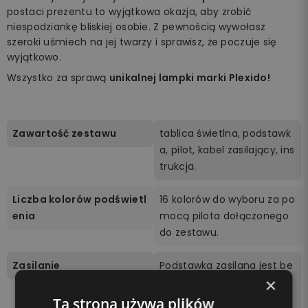
postaci prezentu to wyjątkowa okazja, aby zrobić
niespodziankę bliskiej osobie. Z pewnością wywołasz
szeroki uśmiech na jej twarzy i sprawisz, że poczuje się
wyjątkowo.
Wszystko za sprawą
unikalnej lampki marki Plexido!
Zawartość zestawu
tablica świetlna, podstawk
a, pilot, kabel zasilający, ins
trukcja.
Liczba kolorów podświetl
16 kolorów do wyboru za po
enia
mocą pilota dołączonego
do zestawu.
Zasilanie
Podstawka zasilana jest be
×
zprzewodowo 3 bateriami
AA (brak w zestawie) lub p
Ta strona używa plików