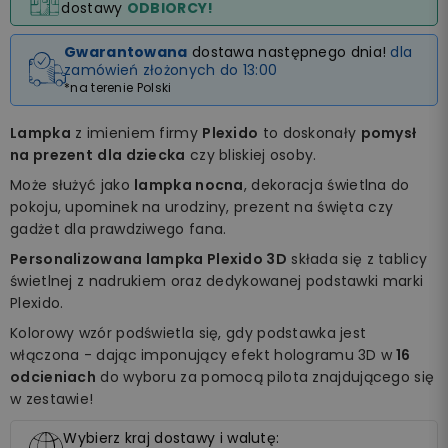
dostawy
ODBIORCY!
Gwarantowana
dostawa następnego dnia!
dla
zamówień złożonych do 13:00
*na terenie Polski
Lampka
z imieniem firmy
Plexido
to doskonały
pomysł
na prezent
dla dziecka
czy bliskiej osoby.
Może służyć jako
lampka nocna
, dekoracja świetlna do
pokoju, upominek na urodziny, prezent na święta czy
gadżet dla prawdziwego fana.
Personalizowana lampka Plexido 3D
składa się z tablicy
świetlnej z nadrukiem oraz dedykowanej podstawki marki
Plexido.
Kolorowy wzór podświetla się, gdy podstawka jest
włączona - dając imponujący efekt hologramu 3D w
16
odcieniach
do wyboru za pomocą pilota znajdującego się
w zestawie!
Wybierz kraj dostawy i walutę: