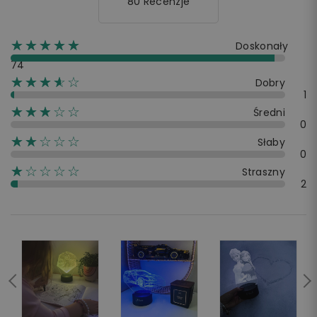
80 Recenzje
☆☆☆☆☆
★★★★★
Doskonały
74
☆☆☆☆☆
★★★★
Dobry
1
☆☆☆☆☆
★★★
Średni
0
☆☆☆☆☆
★★
Słaby
0
☆☆☆☆☆
★
Straszny
2