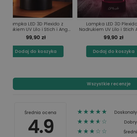
☆☆☆☆☆
★★★★★
(1)
Lampka LED 3D Plexido z
Lampka LED 3D P
ele
Nadrukiem UV Lilo i Stich i Angel
Nadrukiem UV Lil
Chmurka
99,90 zł
99,90 z
Dodaj do koszyka
Dodaj do ko
Wszystkie recenzje
☆☆☆☆☆
★★★★★
Doskonał
Średnia ocena
4.9
☆☆☆☆☆
★★★★
Dobr
☆☆☆☆☆
★★★
Średn