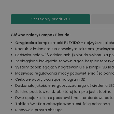
Szczegóły produktu
Główne zalety Lampek Plexido:
Oryginalna
lampka marki
PLEXIDO
- najwyższa jakoś
Nadruk z imieniem lub dowolnym tekstem (maksymal
Podświetlenie w 16 odcieniach (kolor do wyboru za p
Zaokrąglone krawędzie zapewniające bezpieczeństw
System zapobiegający nagrzewaniu się lampki 3D led
Możliwość regulowania mocy podświetlenia (za pomo
Ciekawe wzory tworzące hologram 3D
Doskonała jakość energooszczędnego oświetlenia LE
Solidna podstawka, dzięki której lampka jest stabilna
Dwie opcje zasilania podstawki: na standardowe bate
Tablica świetlna zabezpieczona jest folią ochronną
Niebywale prosta obsługa