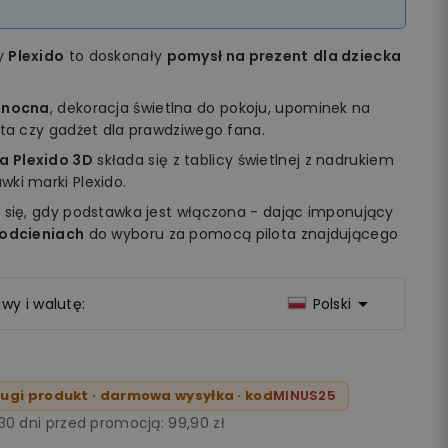
my
Plexido
to doskonały
pomysł na prezent
dla dziecka
 nocna
, dekoracja świetlna do pokoju, upominek na
ęta czy gadżet dla prawdziwego fana.
a Plexido 3D
składa się z tablicy świetlnej z nadrukiem
ki marki Plexido.
 się, gdy podstawka jest włączona - dając imponujący
 odcieniach
do wyboru za pomocą pilota znajdującego

wy i walutę:
Polski
ugi produkt · darmowa wysyłka · kod
MINUS25
 30 dni przed promocją:
99,90 zł