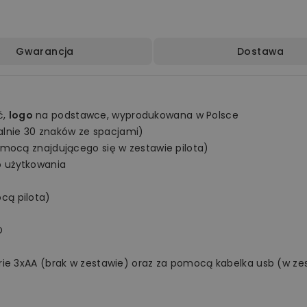
Gwarancja
Dostawa
ć,
logo
na podstawce, wyprodukowana w Polsce
nie 30 znaków ze spacjami)
omocą znajdującego się w zestawie pilota)
o użytkowania
cą pilota)
D
rie 3xAA (brak w zestawie) oraz za pomocą kabelka usb (w ze