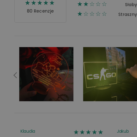
☆☆☆☆☆
★★★★★
☆☆☆☆☆
★★
Słab
80 Recenzje
☆☆☆☆☆
★
Straszn
☆☆☆☆☆
★★★★★
Klaudia
Jakub