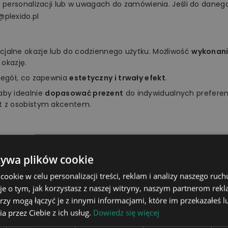
o personalizacji lub w uwagach do zamówienia. Jeśli do danego
@plexido.pl
ecjalne okazje lub do codziennego użytku. Możliwość
wykonani
 okazję.
zegół, co zapewnia
estetyczny i trwały efekt
.
aby idealnie
dopasować prezent
do indywidualnych preferen
t z osobistym akcentem.
ać do zainteresowań, upodobań, charakteru czy osobowości 
żywa plików cookie
ziankę bliskiej osobie. Z pewnością wywołasz szeroki uśmiech 
okie w celu personalizacji treści, reklam i analizy naszego ru
je o tym, jak korzystasz z naszej witryny, naszym partnerom re
rzy mogą łączyć je z innymi informacjami, które im przekazałeś l
a przez Ciebie z ich usług.
Dowiedz się więcej
14x17,5cm