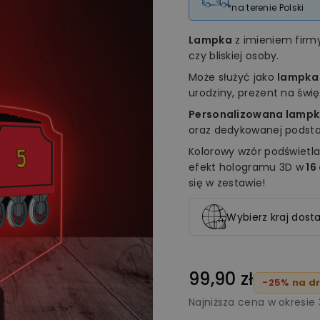
*na terenie Polski
Lampka
z imieniem fir
czy bliskiej osoby.
Może służyć jako
lampka
urodziny, prezent na świ
Personalizowana lampk
oraz dedykowanej podstaw
Kolorowy wzór podświetla
efekt hologramu 3D w
16
się w zestawie!
Wybierz kraj dosta
99,90 zł
-25%
na dr
Najniższa cena w okresie