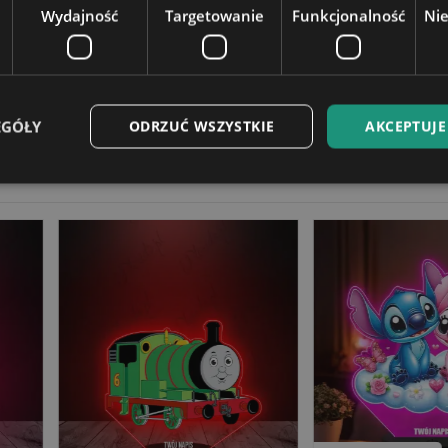
Wydajność
Targetowanie
Funkcjonalność
Ni
4 cm
EGÓŁY
ODRZUĆ WSZYSTKIE
AKCEPTUJE