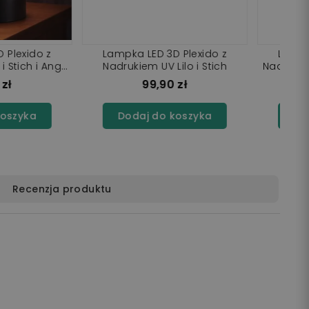
☆
★
(1)
LED 3D Plexido z
Lampka LED 3D z Nadrukiem My
 Lilo i Stich i Angel
Little Pony Pinkie Pie
Serce
99,90 zł
99,90 zł
j do koszyka
Dodaj do koszyka
Recenzja produktu