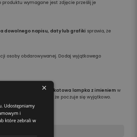
 produktu wymagane jest zdjęcie prześlij je
a dowolnego napisu, daty lub grafiki
sprawia, że
cji osoby obdarowywanej. Dodaj wyjątkowego
×
obdarowywanej osoby.
Unikatowa lampka z imieniem
w
na jej twarzy i sprawisz, że poczuje się wyjątkowo.
chu. Udostępniamy
klamowym i
ub które zebrali w