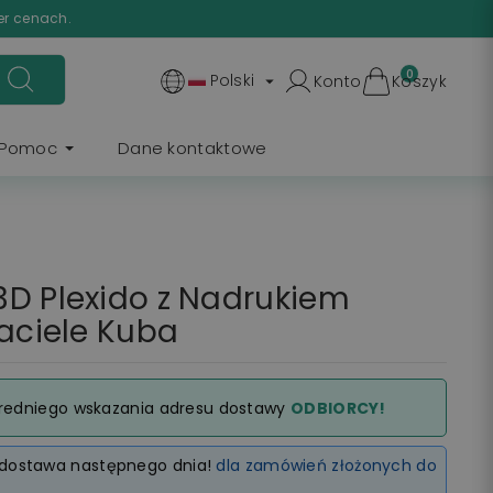
er cenach.
0
Polski
Konto
Koszyk

Pomoc
Dane kontaktowe
D Plexido z Nadrukiem
jaciele Kuba
redniego wskazania adresu dostawy
ODBIORCY!
dostawa następnego dnia!
dla zamówień złożonych do