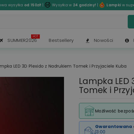
wa wysyłka
od 150zł!
|
Wysyłka w
24 godziny!
|
Lampki
w sup
HOT
SUMMER2026
Bestsellery
Nowości
mpka LED 3D Plexido z Nadrukiem Tomek i Przyjaciele Kuba
Lampka LED 3
Tomek i Przy
Możliwość bezpoś
Gwarantowana
13:00