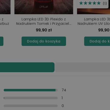
☆☆☆☆
★★★★
lexido z
Lampka LED 3D Plexido z
Lampka 
o i Stich
Nadrukiem Tomek i Przyjaciele
Nadrukiem UV
Tomek
ł
99,90 zł
szyka
Dodaj do koszyka
Doda
y
74
y
1
i
0