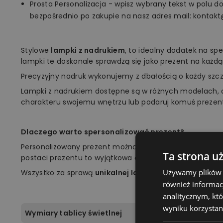
Prosta Personalizacja - wpisz wybrany tekst w polu d
bezpośrednio po zakupie na nasz adres mail: kontakt
Stylowe
lampki z nadrukiem
, to idealny dodatek na sp
lampki te doskonale sprawdzą się jako prezent na każdą
Precyzyjny nadruk wykonujemy z dbałością o każdy szc
Lampki z nadrukiem dostępne są w różnych modelach, 
charakteru swojemu wnętrzu lub podaruj komuś prezen
Dlaczego warto spersonalizować prezent?
Personalizowany prezent można jak najlepiej dopasow
Ta strona u
postaci prezentu to wyjątkowa okazja, aby zrobić niespod
Używamy plików co
Wszystko za sprawą
unikalnej lampki marki Plexido!
również informac
analitycznym, któ
wyniku korzystani
Wymiary tablicy świetlnej