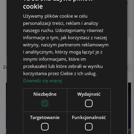
oprzez podłączenie kabla z
cookie
asilającego do kontaktu z
Używamy plików cookie w celu
użyciem kostki zasilającej
personalizacji treści, reklam i analizy
(np. od telefonu) lub gniaz
naszego ruchu. Udostępniamy również
da USB w laptopie.
informacje o tym, jak korzystasz z naszej
witryny, naszym partnerom reklamowym
i analitycznym, którzy mogą łączyć je z
innymi informacjami, które im
przekazałeś lub które zebrali w wyniku
Zobacz także
korzystania przez Ciebie z ich usług.
Dowiedz się więcej
Niezbędne
Wydajność
Targetowanie
Funkcjonalność