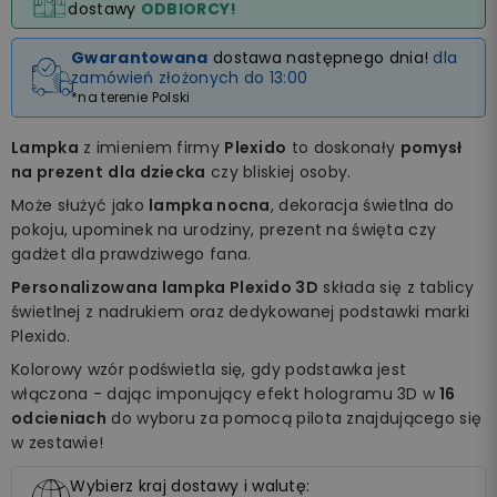
dostawy
ODBIORCY!
Gwarantowana
dostawa następnego dnia!
dla
zamówień złożonych do 13:00
*na terenie Polski
Lampka
z imieniem firmy
Plexido
to doskonały
pomysł
na prezent
dla dziecka
czy bliskiej osoby.
Może służyć jako
lampka nocna
, dekoracja świetlna do
pokoju, upominek na urodziny, prezent na święta czy
gadżet dla prawdziwego fana.
Personalizowana lampka Plexido 3D
składa się z tablicy
świetlnej z nadrukiem oraz dedykowanej podstawki marki
Plexido.
Kolorowy wzór podświetla się, gdy podstawka jest
włączona - dając imponujący efekt hologramu 3D w
16
odcieniach
do wyboru za pomocą pilota znajdującego się
w zestawie!
Wybierz kraj dostawy i walutę: