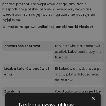
postaci prezentu to wyjątkowa okazja, aby zrobić
niespodziankę bliskiej osobie. Z pewnością wywołasz
szeroki uśmiech na jej twarzy i sprawisz, że poczuje się
wyjątkowo.
Wszystko za sprawą
unikalnej lampki marki Plexido!
Zawartość zestawu
tablica świetlna, podstawk
a, pilot, kabel zasilający, ins
trukcja.
Liczba kolorów podświetl
16 kolorów do wyboru za po
enia
mocą pilota dołączonego
do zestawu.
Zasilanie
Podstawka zasilana jest be
×
zprzewodowo 3 bateriami
AA (brak w zestawie) lub p
Ta strona używa plików