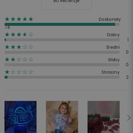
80 Recenzje
☆☆☆☆☆
★★★★★
Doskonały
74
☆☆☆☆☆
★★★★
Dobry
1
☆☆☆☆☆
★★★
Średni
0
☆☆☆☆☆
★★
Słaby
0
☆☆☆☆☆
★
Straszny
2