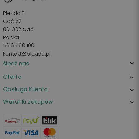
Plexido.pl
Gać 52
86-302 Gać
Polska
56 65 60 100
kontakt@plexido.pl
śledź nas

Oferta

Obsługa Klienta

Warunki zakupów
