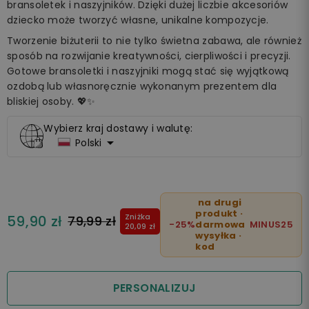
bransoletek i naszyjników. Dzięki dużej liczbie akcesoriów
dziecko może tworzyć własne, unikalne kompozycje.
Tworzenie biżuterii to nie tylko świetna zabawa, ale również
sposób na rozwijanie kreatywności, cierpliwości i precyzji.
Gotowe bransoletki i naszyjniki mogą stać się wyjątkową
ozdobą lub własnoręcznie wykonanym prezentem dla
bliskiej osoby. 💖✨
Wybierz kraj dostawy i walutę:

Polski
na drugi
produkt ·
Zniżka
59,90 zł
79,99 zł
-25%
darmowa
MINUS25
20,09 zł
wysyłka ·
kod
PERSONALIZUJ