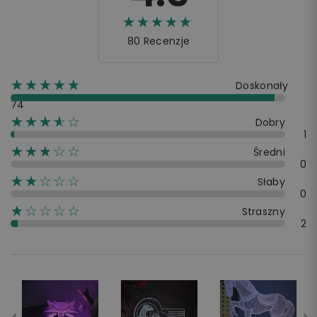
☆☆☆☆☆
★★★★★
80 Recenzje
☆☆☆☆☆
★★★★★
Doskonały
74
☆☆☆☆☆
★★★★
Dobry
1
☆☆☆☆☆
★★★
Średni
0
☆☆☆☆☆
★★
Słaby
0
☆☆☆☆☆
★
Straszny
2