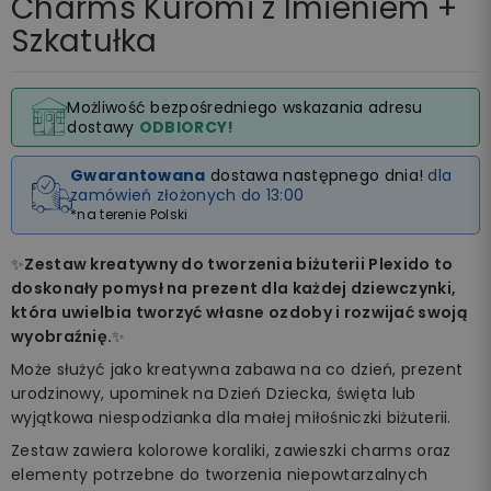
Charms Kuromi z Imieniem +
Szkatułka
Możliwość bezpośredniego wskazania adresu
dostawy
ODBIORCY!
Gwarantowana
dostawa następnego dnia!
dla
zamówień złożonych do 13:00
*na terenie Polski
✨
Zestaw kreatywny do tworzenia biżuterii Plexido to
doskonały pomysł na prezent dla każdej dziewczynki,
która uwielbia tworzyć własne ozdoby i rozwijać swoją
wyobraźnię.
✨
Może służyć jako kreatywna zabawa na co dzień, prezent
urodzinowy, upominek na Dzień Dziecka, święta lub
wyjątkowa niespodzianka dla małej miłośniczki biżuterii.
Zestaw zawiera kolorowe koraliki, zawieszki charms oraz
elementy potrzebne do tworzenia niepowtarzalnych