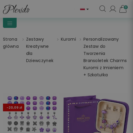
0

Strona
Zestawy
Kuromi
Personalizowany
główna
Kreatywne
Zestaw do
dla
Tworzenia
Dziewczynek
Bransoletek Charms
Kuromi z Imieniem
+ Szkatułka
-20,09 zł