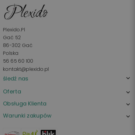
Plexido.pl
Gać 52
86-302 Gać
Polska
56 65 60 100
kontakt@plexido.pl
śledź nas

Oferta

Obsługa Klienta

Warunki zakupów
