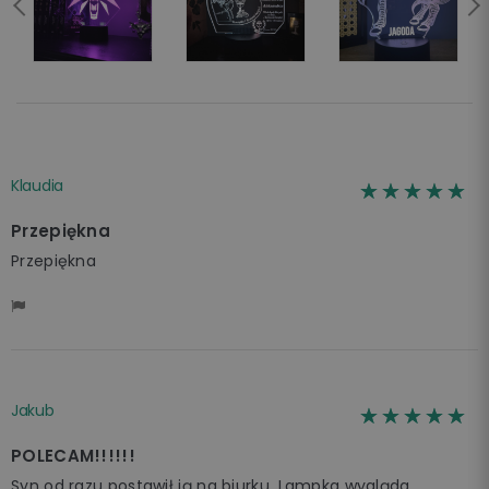
Klaudia
☆☆☆☆☆
★★★★★
Przepiękna
Przepiękna
Jakub
☆☆☆☆☆
★★★★★
POLECAM!!!!!!
Syn od razu postawił ją na biurku. Lampka wygląda