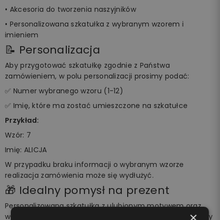
• Akcesoria do tworzenia naszyjników
• Personalizowana szkatułka z wybranym wzorem i
imieniem
📝 Personalizacja
Aby przygotować szkatułkę zgodnie z Państwa
zamówieniem, w polu personalizacji prosimy podać:
✅ Numer wybranego wzoru (1-12)
✅ Imię, które ma zostać umieszczone na szkatułce
Przykład:
Wzór: 7
Imię: ALICJA
W przypadku braku informacji o wybranym wzorze
realizacja zamówienia może się wydłużyć.
🎁 Idealny pomysł na prezent
Personalizowana szkatułka z ulubionym motywem oraz
×
własnym imieniem sprawia, że prezent staje się wyjątkowy