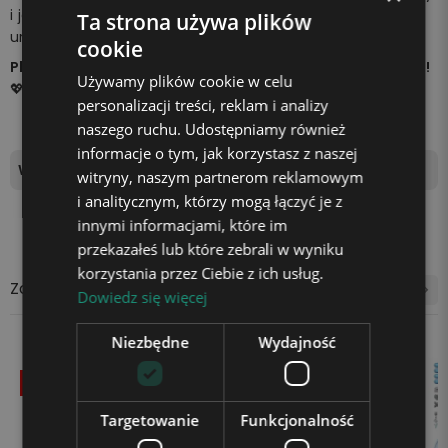
i jedyny w swoim rodzaju. To doskonały upominek na
Ta strona używa plików
urodziny, święta, Dzień Dziecka oraz wiele innych okazji.
cookie
Plexido – kreatywne prezenty, które wywołują uśmiech!
Używamy plików cookie w celu
💖
personalizacji treści, reklam i analizy
naszego ruchu. Udostępniamy również
informacje o tym, jak korzystasz z naszej
Wymiary
10cm x 10cm x 5cm
witryny, naszym partnerom reklamowym
i analitycznym, którzy mogą łączyć je z
innymi informacjami, które im
przekazałeś lub które zebrali w wyniku
korzystania przez Ciebie z ich usług.
Zobacz także
Dowiedz się więcej
Niezbędne
Wydajność
-20,09 zł
Wyprzedaż!
-20,09 zł
Targetowanie
Funkcjonalność