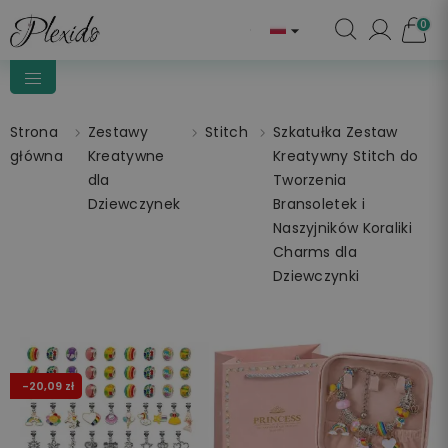
0

Strona
Zestawy
Stitch
Szkatułka Zestaw
główna
Kreatywne
Kreatywny Stitch do
dla
Tworzenia
Dziewczynek
Bransoletek i
Naszyjników Koraliki
Charms dla
Dziewczynki
-20,09 zł