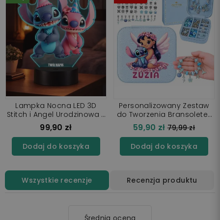
Lampka Nocna LED 3D
Personalizowany Zestaw
Stitch i Angel Urodzinowa z
do Tworzenia Bransoletek
Imieniem
Charms Lilo i Stitch z
99,90 zł
59,90 zł
Cena
79,99 zł
Imieniem + Szkatułka Stich
regularna
Dodaj do koszyka
Dodaj do koszyka
Wszystkie recenzje
Recenzja produktu
Średnia ocena