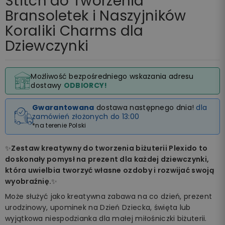
Stitch do Tworzenia
Bransoletek i Naszyjników
Koraliki Charms dla
Dziewczynki
Możliwość bezpośredniego wskazania adresu
dostawy
ODBIORCY!
Gwarantowana
dostawa następnego dnia!
dla
zamówień złożonych do 13:00
*na terenie Polski
✨
Zestaw kreatywny do tworzenia biżuterii Plexido to
doskonały pomysł na prezent dla każdej dziewczynki,
która uwielbia tworzyć własne ozdoby i rozwijać swoją
wyobraźnię.
✨
Może służyć jako kreatywna zabawa na co dzień, prezent
urodzinowy, upominek na Dzień Dziecka, święta lub
wyjątkowa niespodzianka dla małej miłośniczki biżuterii.