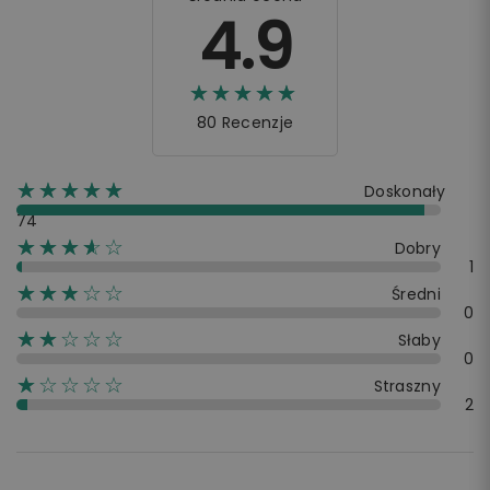
4.9
☆☆☆☆☆
★★★★★
80 Recenzje
☆☆☆☆☆
★★★★★
Doskonały
74
☆☆☆☆☆
★★★★
Dobry
1
☆☆☆☆☆
★★★
Średni
0
☆☆☆☆☆
★★
Słaby
0
☆☆☆☆☆
★
Straszny
2