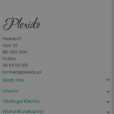
Plexido.pl
Gać 52
86-302 Gać
Polska
56 65 60 100
kontakt@plexido.pl
śledź nas

Oferta

Obsługa Klienta

Warunki zakupów
