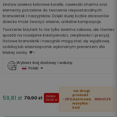
Zestaw zawiera kolorowe koraliki, zawieszki charms oraz
elementy potrzebne do tworzenia niepowtarzalnych
bransoletek i naszyjników. Dzięki dużej liczbie akcesoriów
dziecko może tworzyć własne, unikalne kompozycje.
Tworzenie biżuterii to nie tylko świetna zabawa, ale również
sposób na rozwijanie kreatywności, cierpliwości i precyzji.
Gotowe bransoletki i naszyjniki mogą stać się wyjątkową
ozdobą lub własnoręcznie wykonanym prezentem dla
bliskiej osoby. 💖✨
Wybierz kraj dostawy i walutę:

Polski
na drugi
produkt ·
Zniżka
59,81 zł
79,90 zł
-25%
darmowa
MINUS25
20,09 zł
wysyłka ·
kod