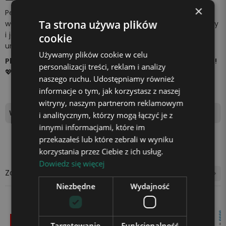
×
Personalizowana szkatułka z ulubionym motywem oraz
Ta strona używa plików
własnym imieniem sprawia, że prezent staje się wyjątkowy
i jedyny w swoim rodzaju. To doskonały upominek na
cookie
urodziny, święta, Dzień Dziecka oraz wiele innych okazji.
Używamy plików cookie w celu
Plexido – kreatywne prezenty, które wywołują uśmiech!
personalizacji treści, reklam i analizy
💖
naszego ruchu. Udostępniamy również
informacje o tym, jak korzystasz z naszej
witryny, naszym partnerom reklamowym
Wymiary
10cm x 10cm x 5cm
i analitycznym, którzy mogą łączyć je z
innymi informacjami, które im
przekazałeś lub które zebrali w wyniku
korzystania przez Ciebie z ich usług.
Dowiedz się więcej
Zobacz także
Niezbędne
Wydajność
-20,09 zł
Wyprzedaż!
-20,09 zł
Targetowanie
Funkcjonalność