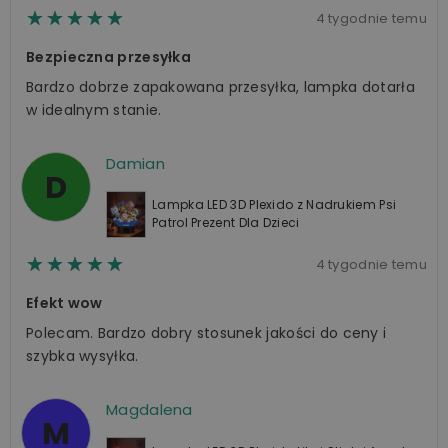
☆☆☆☆☆
★★★★★
4 tygodnie temu
Bezpieczna przesyłka
Bardzo dobrze zapakowana przesyłka, lampka dotarła
w idealnym stanie.
Damian
D
Lampka LED 3D Plexido z Nadrukiem Psi
Patrol Prezent Dla Dzieci
☆☆☆☆☆
★★★★★
4 tygodnie temu
Efekt wow
Polecam. Bardzo dobry stosunek jakości do ceny i
szybka wysyłka.
Magdalena
M