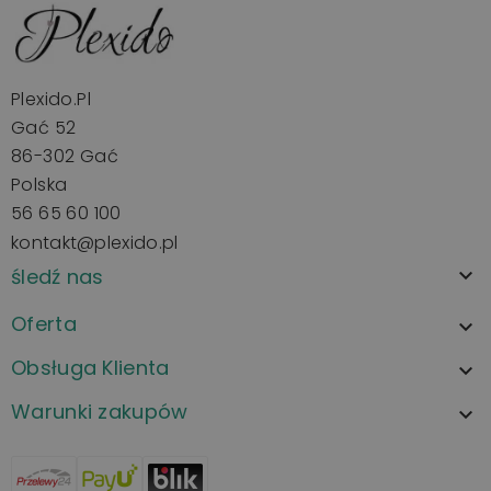
Plexido.pl
Gać 52
86-302 Gać
Polska
56 65 60 100
kontakt@plexido.pl
śledź nas

Oferta

Obsługa Klienta

Warunki zakupów
