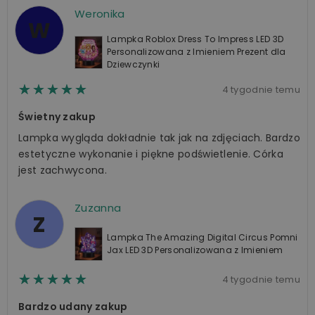
Weronika
W
Lampka Roblox Dress To Impress LED 3D
Personalizowana z Imieniem Prezent dla
Dziewczynki
☆☆☆☆☆
★★★★★
4 tygodnie temu
Świetny zakup
Lampka wygląda dokładnie tak jak na zdjęciach. Bardzo
estetyczne wykonanie i piękne podświetlenie. Córka
jest zachwycona.
Zuzanna
Z
Lampka The Amazing Digital Circus Pomni
Jax LED 3D Personalizowana z Imieniem
☆☆☆☆☆
★★★★★
4 tygodnie temu
Bardzo udany zakup