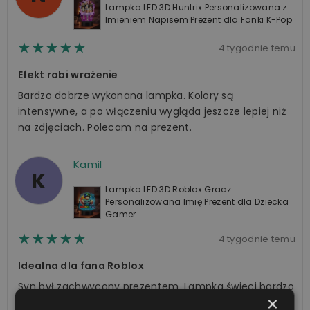
Lampka LED 3D Huntrix Personalizowana z
Imieniem Napisem Prezent dla Fanki K-Pop
☆☆☆☆☆
★★★★★
4 tygodnie temu
Efekt robi wrażenie
Bardzo dobrze wykonana lampka. Kolory są
intensywne, a po włączeniu wygląda jeszcze lepiej niż
na zdjęciach. Polecam na prezent.
Kamil
K
Lampka LED 3D Roblox Gracz
Personalizowana Imię Prezent dla Dziecka
Gamer
☆☆☆☆☆
★★★★★
4 tygodnie temu
Idealna dla fana Roblox
Syn był zachwycony prezentem. Lampka świeci bardzo
×
ładnie, grafika jest wyraźna, a wykonanie naprawdę