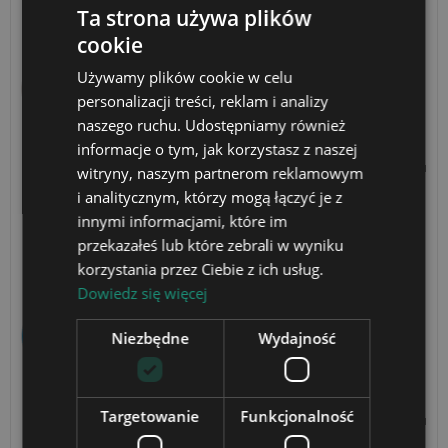
solidne. Wieczorem wygląda świetnie na biurku.
Ta strona używa plików
cookie
Monika
Używamy plików cookie w celu
M
personalizacji treści, reklam i analizy
Lampka LED 3D Plexido z Nadrukiem UV Lilo i
naszego ruchu. Udostępniamy również
Stich i Angel Chmurka
informacje o tym, jak korzystasz z naszej
☆☆☆☆☆
★★★★★
4 tygodnie temu
witryny, naszym partnerom reklamowym
i analitycznym, którzy mogą łączyć je z
Super wykonanie
innymi informacjami, które im
Szybka realizacja i świetna jakość. Jestem bardzo
przekazałeś lub które zebrali w wyniku
zadowolona z zakupu.
korzystania przez Ciebie z ich usług.
Dowiedz się więcej
Michał
M
Niezbędne
Wydajność
Lampka LED 3D Roblox Gracz
Personalizowana Imię Prezent dla Dziecka
Gamer
Targetowanie
Funkcjonalność
☆☆☆☆☆
★★★★★
4 tygodnie temu