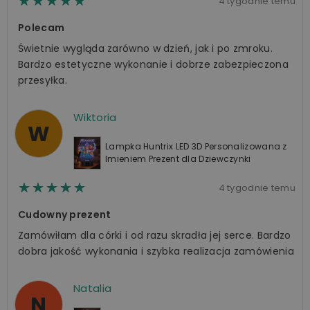
☆☆☆☆☆
★★★★★
4 tygodnie temu
Polecam
Świetnie wygląda zarówno w dzień, jak i po zmroku.
Bardzo estetyczne wykonanie i dobrze zabezpieczona
przesyłka.
Wiktoria
W
Lampka Huntrix LED 3D Personalizowana z
Imieniem Prezent dla Dziewczynki
☆☆☆☆☆
★★★★★
4 tygodnie temu
Cudowny prezent
Zamówiłam dla córki i od razu skradła jej serce. Bardzo
dobra jakość wykonania i szybka realizacja zamówienia
Natalia
N