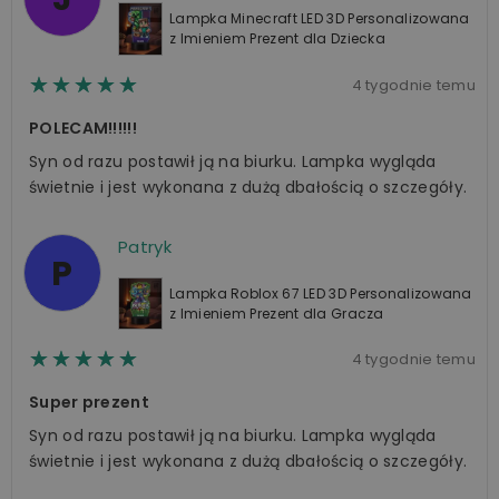
Lampka Minecraft LED 3D Personalizowana
z Imieniem Prezent dla Dziecka
☆☆☆☆☆
★★★★★
4 tygodnie temu
POLECAM!!!!!!
Syn od razu postawił ją na biurku. Lampka wygląda
świetnie i jest wykonana z dużą dbałością o szczegóły.
Patryk
P
Lampka Roblox 67 LED 3D Personalizowana
z Imieniem Prezent dla Gracza
☆☆☆☆☆
★★★★★
4 tygodnie temu
Super prezent
Syn od razu postawił ją na biurku. Lampka wygląda
świetnie i jest wykonana z dużą dbałością o szczegóły.