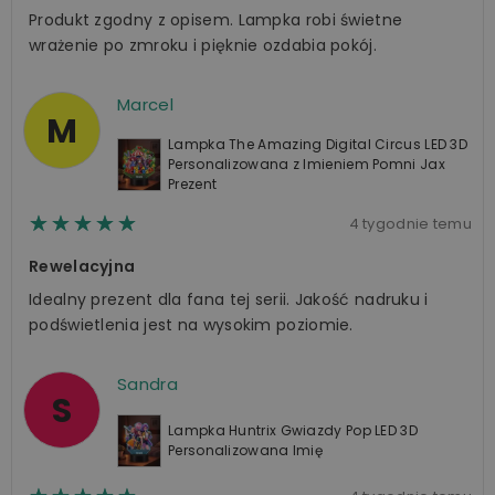
Produkt zgodny z opisem. Lampka robi świetne
wrażenie po zmroku i pięknie ozdabia pokój.
Marcel
M
Lampka The Amazing Digital Circus LED 3D
Personalizowana z Imieniem Pomni Jax
Prezent
☆☆☆☆☆
★★★★★
4 tygodnie temu
Rewelacyjna
Idealny prezent dla fana tej serii. Jakość nadruku i
podświetlenia jest na wysokim poziomie.
Sandra
S
Lampka Huntrix Gwiazdy Pop LED 3D
Personalizowana Imię