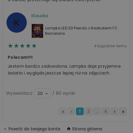
Klaudia
K
Lampka LED 3D Plexido z Nadrukiem FC
Barcelona
☆☆☆☆☆
★★★★★
4 tygodnie temu
Polecam!!!!
Jestem bardzo zadowolona. Lampka daje przyjemne
światło i wygląda jeszcze lepiej niż na zdjęciach.
Wyświetlacz
/ 80 wyniki
20
1
2
...
4
Powrót do twojego konta
Strona główna

