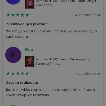
Lampka LED 3D Plexido Lilo i Stich i Angel
Zakochani
☆☆☆☆☆
★★★★★
4 tygodnie temu
Zachwycający prezent
Świetny pomysł na prezent. Obdarowana osoba była
zachwycona.
Piotr
P
Lampka LED 3D Plexido Demogorgon
Stranger Things
☆☆☆☆☆
★★★★★
4 tygodnie temu
Szybka realizacja
Bardzo szybka realizacja i doskonały kontakt. Produkt
spełnił moje oczekiwania.