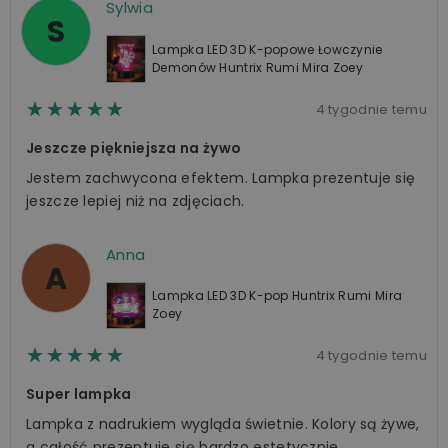
Sylwia
S
Lampka LED 3D K-popowe Łowczynie
Demonów Huntrix Rumi Mira Zoey
☆☆☆☆☆
★★★★★
4 tygodnie temu
Jeszcze piękniejsza na żywo
Jestem zachwycona efektem. Lampka prezentuje się
jeszcze lepiej niż na zdjęciach.
Anna
A
Lampka LED 3D K-pop Huntrix Rumi Mira
Zoey
☆☆☆☆☆
★★★★★
4 tygodnie temu
Super lampka
Lampka z nadrukiem wygląda świetnie. Kolory są żywe,
a całość prezentuje się bardzo estetycznie.