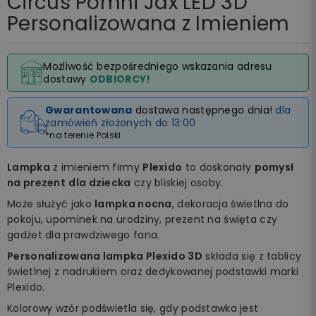
Circus Pomni Jax LED 3D
Personalizowana z Imieniem
Możliwość bezpośredniego wskazania adresu
dostawy
ODBIORCY!
Gwarantowana
dostawa następnego dnia!
dla
zamówień złożonych do 13:00
*na terenie Polski
Lampka
z imieniem firmy
Plexido
to doskonały
pomysł
na prezent
dla dziecka
czy bliskiej osoby.
Może służyć jako
lampka nocna
, dekoracja świetlna do
pokoju, upominek na urodziny, prezent na święta czy
gadżet dla prawdziwego fana.
Personalizowana lampka Plexido 3D
składa się z tablicy
świetlnej z nadrukiem oraz dedykowanej podstawki marki
Plexido.
Kolorowy wzór podświetla się, gdy podstawka jest