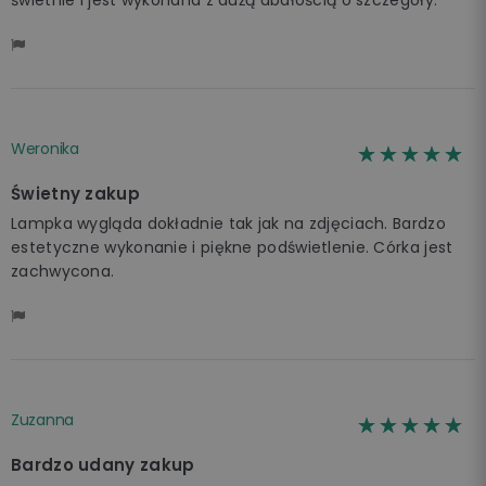
świetnie i jest wykonana z dużą dbałością o szczegóły.
Weronika
☆☆☆☆☆
★★★★★
Świetny zakup
Lampka wygląda dokładnie tak jak na zdjęciach. Bardzo
estetyczne wykonanie i piękne podświetlenie. Córka jest
zachwycona.
Zuzanna
☆☆☆☆☆
★★★★★
Bardzo udany zakup