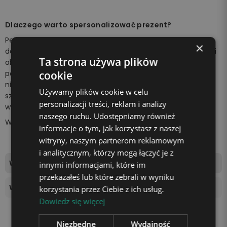
Dlaczego warto spersonalizować prezent?
Personalizowany prezent można jak najlepiej dopasować
×
do zainteresowań, upodobań, charakteru czy osobowości
Ta strona używa plików
obdarowywanej osoby.
Unikatowa lampka z imieniem
w
postaci prezentu to wyjątkowa okazja, aby zrobić
cookie
niespodziankę bliskiej osobie. Z pewnością wywołasz
Używamy plików cookie w celu
szeroki uśmiech na jej twarzy i sprawisz, że poczuje się
personalizacji treści, reklam i analizy
wyjątkowo.
naszego ruchu. Udostępniamy również
Wszystko za sprawą
unikalnej lampki marki Plexido!
informacje o tym, jak korzystasz z naszej
witryny, naszym partnerom reklamowym
i analitycznym, którzy mogą łączyć je z
Wymiary tablicy świetlnej
18,4x18,6cm
innymi informacjami, które im
przekazałeś lub które zebrali w wyniku
Wysokość podstawki
4 cm
korzystania przez Ciebie z ich usług.
Dowiedz się więcej
Niezbędne
Wydajność