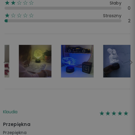
☆☆☆☆☆
★★
Słaby
0
☆☆☆☆☆
★
Straszny
2
Klaudia
☆☆☆☆☆
★★★★★
Przepiękna
Przepiękna