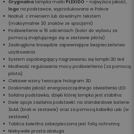
Oryginalna
lampka marki
PLEXIDO
- najwyższa jakość,
logo
na podstawce, wyprodukowana w Polsce
Nadruk z imieniem lub dowolnym tekstem
(maksymalnie 30 znaków ze spacjami)
Podświetlenie w 16 odcieniach (kolor do wyboru za
pomocą znajdującego się w zestawie pilota)
Zaokrąglone krawędzie zapewniające bezpieczeństwo
użytkowania
System zapobiegający nagrzewaniu się lampki 3D led
Możliwość regulowania mocy podświetlenia (za pomocą
pilota)
Ciekawe wzory tworzące hologram 3D
Doskonała jakość energooszczędnego oświetlenia LED
Solidna podstawka, dzięki której lampka jest stabilna
Dwie opcje zasilania podstawki: na standardowe baterie
3xAA (brak w zestawie) oraz za pomocą kabelka usb (w
zestawie)
Tablica świetlna zabezpieczona jest folią ochronną
Niebywale prosta obsługa