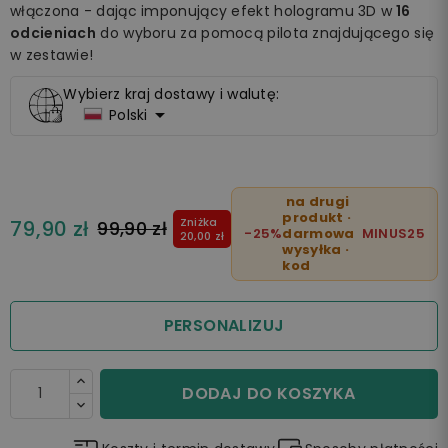
włączona - dając imponujący efekt hologramu 3D w
16
odcieniach
do wyboru za pomocą pilota znajdującego się
w zestawie!
Wybierz kraj dostawy i walutę:

Polski
na drugi
produkt ·
Zniżka
79,90 zł
99,90 zł
-25%
darmowa
MINUS25
20,00 zł
wysyłka ·
kod
PERSONALIZUJ
DODAJ DO KOSZYKA