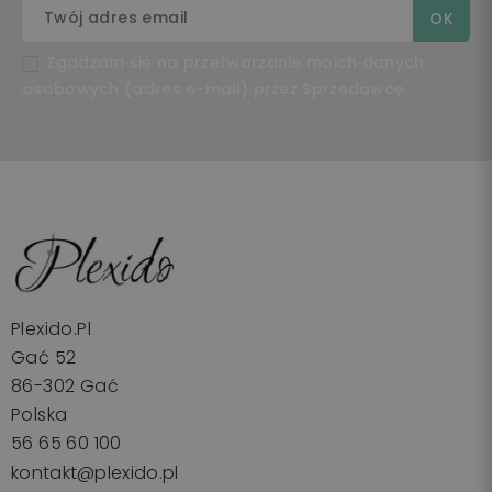
Zgadzam się na przetwarzanie moich danych
osobowych (adres e-mail) przez Sprzedawcę
Plexido.pl
Gać 52
86-302 Gać
Polska
56 65 60 100
kontakt@plexido.pl