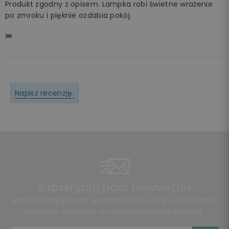
Produkt zgodny z opisem. Lampka robi świetne wrażenie
po zmroku i pięknie ozdabia pokój.
Napisz recenzję.
Subskrybuj nasz newsletter
Możesz zrezygnować w każdej chwili. W tym celu należy
odnaleźć szczegóły w naszej informacji prawnej.