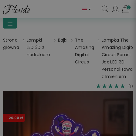
0

Strona
Lampki
Bajki
The
Lampka The
główna
LED 3D z
Amazing
Amazing Digital
nadrukiem
Digital
Circus Pomni
Circus
Jax LED 3D
Personalizowan
z Imieniem
☆☆☆☆☆
★★★★★
(1)
-20,00 zł