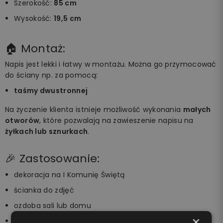
Szerokość:
85 cm
Wysokość:
19,5 cm
🏠 Montaż:
Napis jest lekki i łatwy w montażu. Można go przymocować
do ściany np. za pomocą:
taśmy dwustronnej
Na życzenie klienta istnieje możliwość wykonania
małych
otworów
, które pozwalają na zawieszenie napisu na
żyłkach lub sznurkach
.
🎉 Zastosowanie:
dekoracja na I Komunię Świętą
ścianka do zdjęć
ozdoba sali lub domu
×
element aranżacji przyjęcia