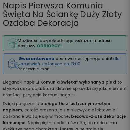
Napis Pierwsza Komunia
Święta Na Ściankę Duży Złoty
Ozdoba Dekoracja
Możliwość bezpośredniego wskazania adresu
dostawy
ODBIORCY!
Gwarantowana
dostawa następnego dnia!
dla
zamówień złożonych do 13:00
*na terenie Polski
Elegancki napis
„I Komunia Święta” wykonany z plexi
to
stylowa dekoracja, która idealnie sprawdzi się jako element
aranżacji przyjęcia komunijnego ✨
Dzięki połączeniu
białego tła z lustrzanym złotym
napisem
, całość prezentuje się niezwykle efektownie i
doskonale wpisuje się w modne,
beżowo-złote dekoracje
komunijne
. Napis pięknie odbija światło, co nadaje mu
ekskluzywnego charakteru i sprawia, że staje się