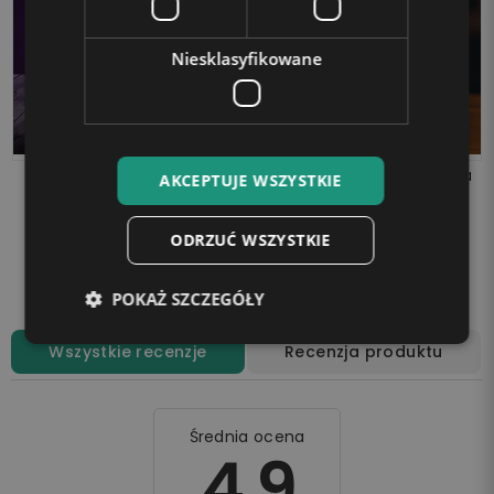
Niesklasyfikowane
Lampka LED 3D Komunia
Pierwsza Komunia Święta
AKCEPTUJE WSZYSTKIE
Święta Księga dla
Prezent Pamiątka Ramka
Dziewczynki
LED Maryja
99,90 zł
99,90 zł
ODRZUĆ WSZYSTKIE
Dodaj do koszyka
Dodaj do koszyka
POKAŻ SZCZEGÓŁY
Wszystkie recenzje
Recenzja produktu
Średnia ocena
4.9