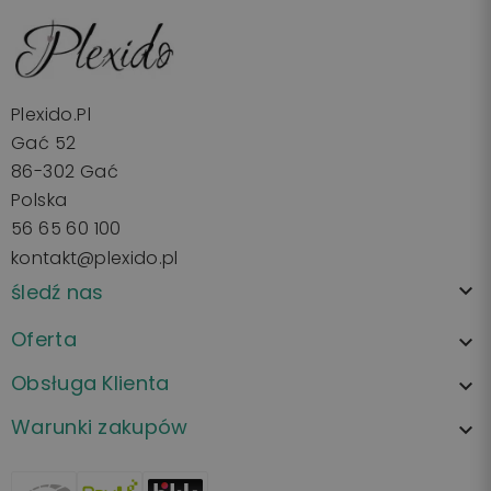
Plexido.pl
Gać 52
86-302 Gać
Polska
56 65 60 100
kontakt@plexido.pl
śledź nas

Oferta

Obsługa Klienta

Warunki zakupów
