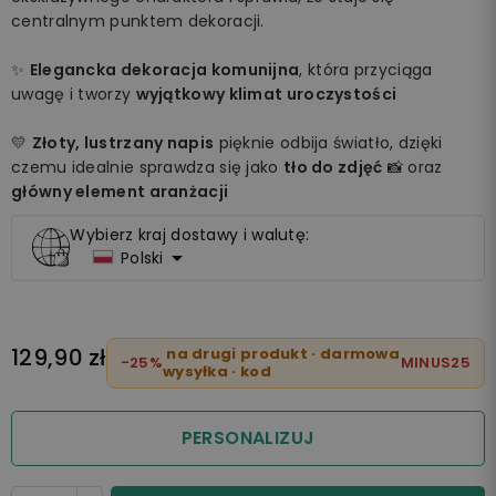
centralnym punktem dekoracji.
✨
Elegancka dekoracja komunijna
, która przyciąga
uwagę i tworzy
wyjątkowy klimat uroczystości
💛
Złoty, lustrzany napis
pięknie odbija światło, dzięki
czemu idealnie sprawdza się jako
tło do zdjęć
📸 oraz
główny element aranżacji
Wybierz kraj dostawy i walutę:

Polski
129,90 zł
na drugi produkt · darmowa
-25%
MINUS25
wysyłka · kod
PERSONALIZUJ