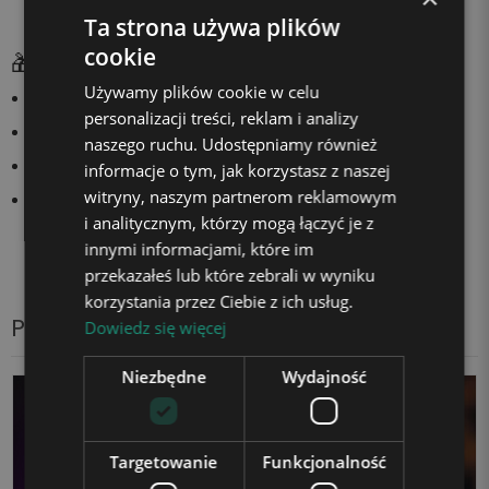
Ta strona używa plików
cookie
🎁 Dlaczego warto?
Używamy plików cookie w celu
elegancki, nowoczesny wygląd
personalizacji treści, reklam i analizy
modna kolorystyka (złoto + biel)
naszego ruchu. Udostępniamy również
duży, widoczny format
informacje o tym, jak korzystasz z naszej
witryny, naszym partnerom reklamowym
idealny do zdjęć i dekoracji
i analitycznym, którzy mogą łączyć je z
innymi informacjami, które im
przekazałeś lub które zebrali w wyniku
korzystania przez Ciebie z ich usług.
Produkty z tej samej kategorii
Dowiedz się więcej
Niezbędne
Wydajność
Targetowanie
Funkcjonalność