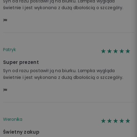
Syn od razu postawił ją na biurku. Lampka wygląda
świetnie i jest wykonana z dużą dbałością o szczegóły.
Patryk
☆☆☆☆☆
★★★★★
Super prezent
Syn od razu postawił ją na biurku. Lampka wygląda
świetnie i jest wykonana z dużą dbałością o szczegóły.
Weronika
☆☆☆☆☆
★★★★★
Świetny zakup