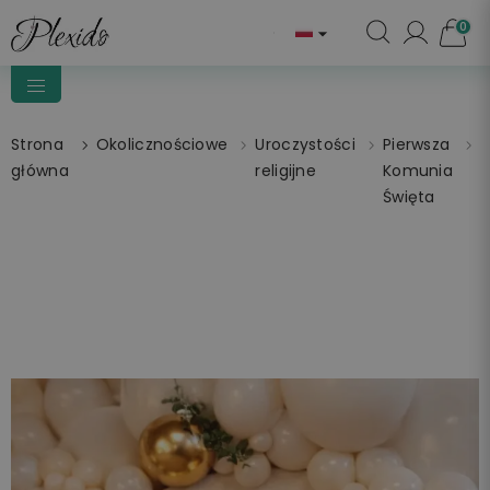
0

Strona
Okolicznościowe
Uroczystości
Pierwsza
N
główna
religijne
Komunia
P
Święta
Ś
Ś
D
Z
D