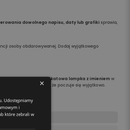
rowania dowolnego napisu, daty lub grafiki
sprawia,
encji osoby obdarowywanej. Dodaj wyjątkowego
obdarowywanej osoby.
Unikatowa lampka z imieniem
w
×
na jej twarzy i sprawisz, że poczuje się wyjątkowo.
chu. Udostępniamy
klamowym i
ub które zebrali w