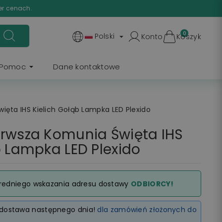
er cenach.
0
Polski
Konto
Koszyk

Pomoc
Dane kontaktowe
ięta IHS Kielich Gołąb Lampka LED Plexido
erwsza Komunia Święta IHS
b Lampka LED Plexido
redniego wskazania adresu dostawy
ODBIORCY!
dostawa następnego dnia!
dla zamówień złożonych do