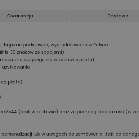
Gwarancja
Dostawa
ć,
logo
na podstawce, wyprodukowana w Polsce
nie 30 znaków ze spacjami)
omocą znajdującego się w zestawie pilota)
o użytkowania
cą pilota)
D
rie 3xAA (brak w zestawie) oraz za pomocą kabelka usb (w ze
o personalizacji lub w uwagach do zamówienia. Jeśli do danego