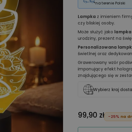
*na terenie Polski
Lampka
z imieniem fir
czy bliskiej osoby.
Może służyć jako
lampka
urodziny, prezent na świ
Personalizowana lampk
świetlnej oraz dedykowan
Grawerowany wzór podświ
imponujący efekt holog
znajdującego się w zesta
Wybierz kraj dosta
99,90 zł
-25%
na dr