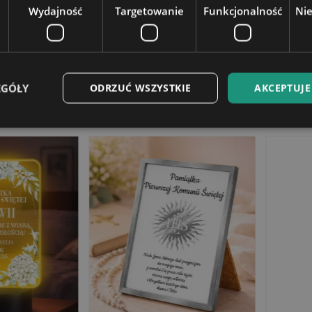
4 cm
Wydajność
Targetowanie
Funkcjonalność
Ni
EGÓŁY
ODRZUĆ WSZYSTKIE
AKCEPTUJE