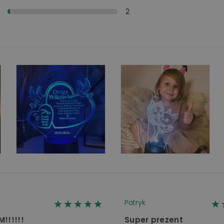
y
2
☆☆☆☆☆
★★★★★
☆
★
Patryk
M!!!!!!
Super prezent