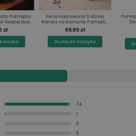
 Srebrna
Pamiątka Pierwszej Komunii
Pamiątka 
ę Pamiątka
Świętej Złota Ramka
Świętej 
Personalizowana
ł
69,90 zł
szyka
Doda
Dodaj do koszyka
y
74
y
1
i
0
y
0