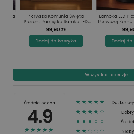
a
Lampka LED Plexido Pamiątka
Personalizowana
LED
Pierwszej Komunii Świętej Białe
Ramka na Komuni
Kwiaty
Prezent
99,90 zł
69,90 z
Dodaj do koszyka
Dodaj do ko
Wszystkie recenzje
☆☆☆☆☆
★★★★★
Doskonał
Średnia ocena
4.9
☆☆☆☆☆
★★★★
Dobr
☆☆☆☆☆
★★★
Średn
☆☆☆☆☆
★★★★★
☆☆☆☆☆
★★
Słab