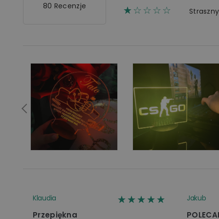
80 Recenzje
☆☆☆☆☆
★
Straszn
☆☆☆☆☆
★★★★★
Klaudia
Jakub
Przepiękna
POLECA