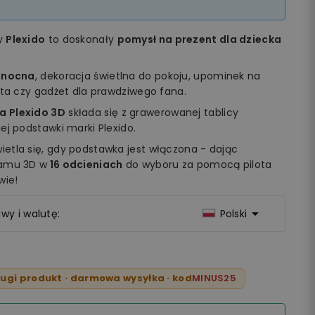
my
Plexido
to doskonały
pomysł na prezent dla dziecka
 nocna
, dekoracja świetlna do pokoju, upominek na
ęta czy gadżet dla prawdziwego fana.
a Plexido 3D
składa się z grawerowanej tablicy
ej podstawki marki Plexido.
etla się, gdy podstawka jest włączona - dając
ramu 3D w
16 odcieniach
do wyboru za pomocą pilota
wie!

wy i walutę:
Polski
ugi produkt · darmowa wysyłka · kod
MINUS25