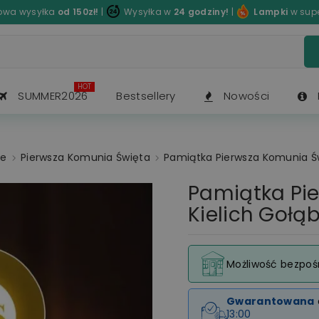
wa wysyłka
od 150zł!
|
Wysyłka w
24 godziny!
|
Lampki
w sup
HOT
SUMMER2026
Bestsellery
Nowości
ne
Pierwsza Komunia Święta
Pamiątka Pierwsza Komunia Św
Pamiątka Pi
Kielich Gołą
Możliwość bezpoś
Gwarantowana
13:00