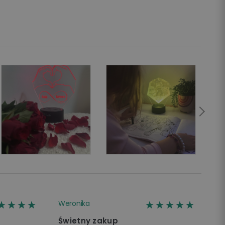
☆☆☆☆
★★★★
☆☆☆☆☆
★★★★★
Weronika
Świetny zakup