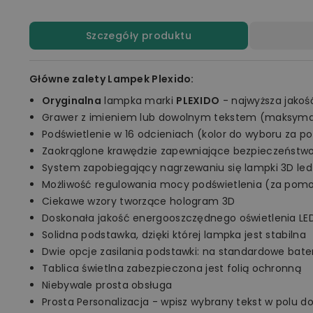
Szczegóły produktu
Główne zalety Lampek Plexido:
Oryginalna
lampka marki
PLEXIDO
- najwyższa jakoś
Grawer z imieniem lub dowolnym tekstem (maksymal
Podświetlenie w 16 odcieniach (kolor do wyboru za p
Zaokrąglone krawędzie zapewniające bezpieczeństw
System zapobiegający nagrzewaniu się lampki 3D led
Możliwość regulowania mocy podświetlenia (za pomo
Ciekawe wzory tworzące hologram 3D
Doskonała jakość energooszczędnego oświetlenia LE
Solidna podstawka, dzięki której lampka jest stabilna
Dwie opcje zasilania podstawki: na standardowe bate
Tablica świetlna zabezpieczona jest folią ochronną
Niebywale prosta obsługa
Prosta Personalizacja - wpisz wybrany tekst w polu d