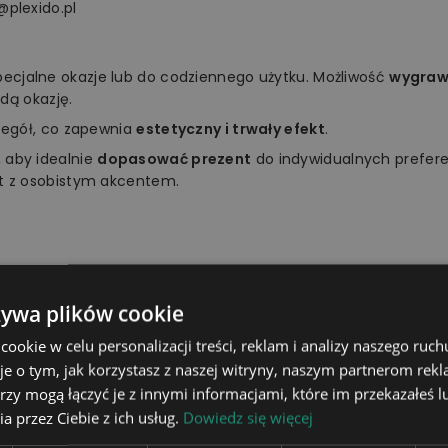
@plexido.pl
specjalne okazje lub do codziennego użytku. Możliwość
wygrawe
dą okazję.
zegół, co zapewnia
estetyczny i trwały efekt
.
 aby idealnie
dopasować prezent
do indywidualnych prefer
t z osobistym akcentem.
ać do zainteresowań, upodobań, charakteru czy osobowości 
ziankę bliskiej osobie. Z pewnością wywołasz szeroki uśmiech 
żywa plików cookie
okie w celu personalizacji treści, reklam i analizy naszego ru
je o tym, jak korzystasz z naszej witryny, naszym partnerom re
rzy mogą łączyć je z innymi informacjami, które im przekazałeś l
18,5 x 12,5 cm
a przez Ciebie z ich usług.
Dowiedz się więcej