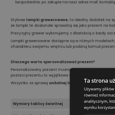
bezpośrednio po zakupie na nasz adres mail: kontakt
Stylowe
lampki grawerowane
, to idealny dodatek na 
że lampki te doskonale sprawdzą się jako prezent na każ
Precyzyjny grawer wykonujemy z dbałością o każdy szc
Lampki grawerowane dostępne są w różnych modelach,
charakteru swojemu wnętrzu lub podaruj komuś prezen
Dlaczego warto spersonalizować prezent?
Personalizowany prezent można jak najlepiej dopasow
postaci prezentu to wyjątkowa okazja, aby zrobić niespod
Ta strona u
Wszystko za sprawą
unikalnej lampki marki Plexido!
Używamy plików co
również informac
analitycznym, któ
Wymiary tablicy świetlnej
wyniku korzystani