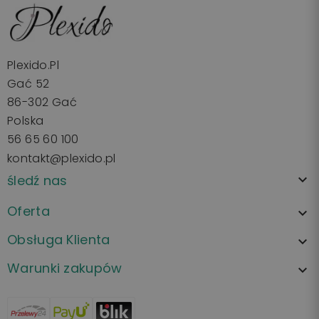
Plexido.pl
Gać 52
86-302 Gać
Polska
56 65 60 100
kontakt@plexido.pl
śledź nas

Oferta

Obsługa Klienta

Warunki zakupów
