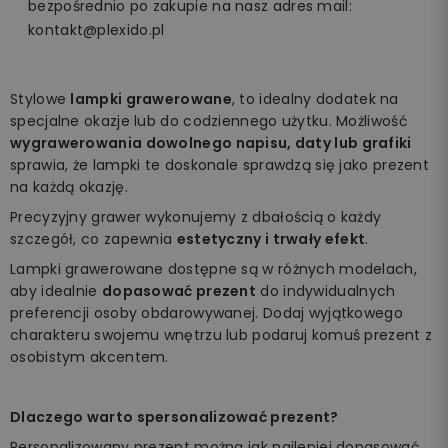
bezpośrednio po zakupie na nasz adres mail:
kontakt@plexido.pl
Stylowe
lampki grawerowane
, to idealny dodatek na
specjalne okazje lub do codziennego użytku. Możliwość
wygrawerowania dowolnego napisu, daty lub grafiki
sprawia, że lampki te doskonale sprawdzą się jako prezent
na każdą okazję.
Precyzyjny grawer wykonujemy z dbałością o każdy
szczegół, co zapewnia
estetyczny i trwały efekt
.
Lampki grawerowane dostępne są w różnych modelach,
aby idealnie
dopasować prezent
do indywidualnych
preferencji osoby obdarowywanej. Dodaj wyjątkowego
charakteru swojemu wnętrzu lub podaruj komuś prezent z
osobistym akcentem.
Dlaczego warto spersonalizować prezent?
Personalizowany prezent można jak najlepiej dopasować