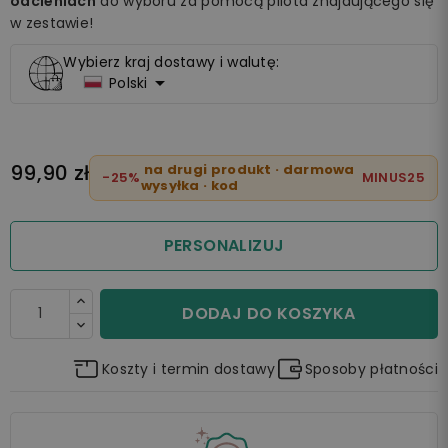
odcieniach
do wyboru za pomocą pilota znajdującego się
w zestawie!
Wybierz kraj dostawy i walutę:

Polski
99,90 zł
na drugi produkt · darmowa
-25%
MINUS25
wysyłka · kod
PERSONALIZUJ
DODAJ DO KOSZYKA
Koszty i termin dostawy
Sposoby płatności