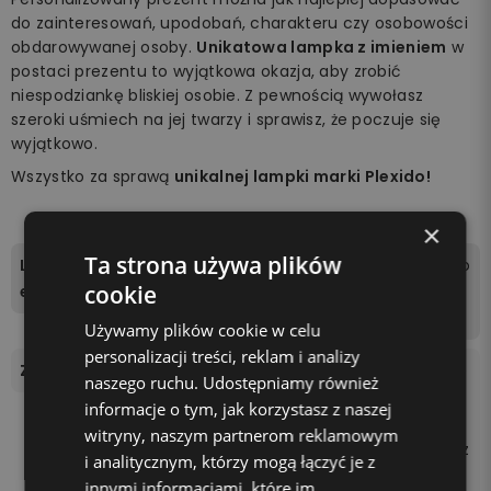
do zainteresowań, upodobań, charakteru czy osobowości
obdarowywanej osoby.
Unikatowa lampka z imieniem
w
postaci prezentu to wyjątkowa okazja, aby zrobić
niespodziankę bliskiej osobie. Z pewnością wywołasz
szeroki uśmiech na jej twarzy i sprawisz, że poczuje się
wyjątkowo.
Wszystko za sprawą
unikalnej lampki marki Plexido!
×
Ta strona używa plików
Liczba kolorów podświetl
16 kolorów do wyboru za po
cookie
enia
mocą pilota dołączonego
do zestawu.
Używamy plików cookie w celu
personalizacji treści, reklam i analizy
Zasilanie
Podstawka zasilana jest be
naszego ruchu. Udostępniamy również
zprzewodowo 3 bateriami
informacje o tym, jak korzystasz z naszej
AA (brak w zestawie) lub p
witryny, naszym partnerom reklamowym
oprzez podłączenie kabla z
i analitycznym, którzy mogą łączyć je z
asilającego do kontaktu z
innymi informacjami, które im