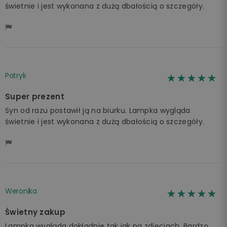
świetnie i jest wykonana z dużą dbałością o szczegóły.
Patryk
☆☆☆☆☆
★★★★★
Super prezent
Syn od razu postawił ją na biurku. Lampka wygląda
świetnie i jest wykonana z dużą dbałością o szczegóły.
Weronika
☆☆☆☆☆
★★★★★
Świetny zakup
Lampka wygląda dokładnie tak jak na zdjęciach. Bardzo