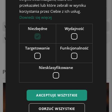
użyciem kostki zasilającej
przekazałeś lub które zebrali w wyniku
(np. od telefonu) lub gniaz
korzystania przez Ciebie z ich usług.
da USB w laptopie.
Dowiedz się więcej
Wymiary tablicy świetlnej
18 x 16,5 cm
Niezbędne
Wydajność
Wysokość podstawki
4 cm
Targetowanie
Funkcjonalność
Niesklasyfikowane
Produkty z tej samej kategorii
AKCEPTUJE WSZYSTKIE
ODRZUĆ WSZYSTKIE