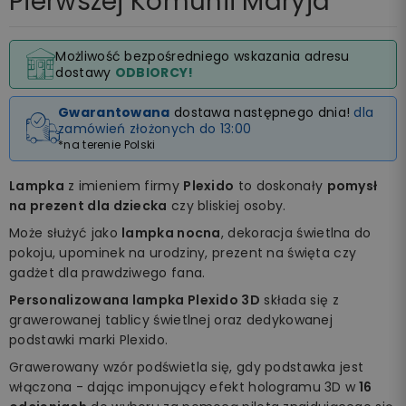
Pierwszej Komunii Maryja
Możliwość bezpośredniego wskazania adresu
dostawy
ODBIORCY!
Gwarantowana
dostawa następnego dnia!
dla
zamówień złożonych do 13:00
*na terenie Polski
Lampka
z imieniem firmy
Plexido
to doskonały
pomysł
na prezent dla dziecka
czy bliskiej osoby.
Może służyć jako
lampka nocna
, dekoracja świetlna do
pokoju, upominek na urodziny, prezent na święta czy
gadżet dla prawdziwego fana.
Personalizowana lampka Plexido 3D
składa się z
grawerowanej tablicy świetlnej oraz dedykowanej
podstawki marki Plexido.
Grawerowany wzór podświetla się, gdy podstawka jest
włączona - dając imponujący efekt hologramu 3D w
16