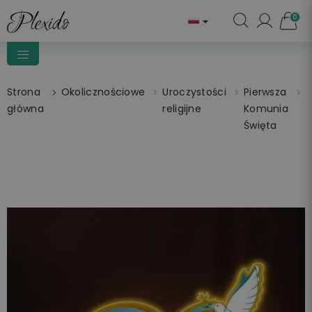
0

Strona
Okolicznościowe
Uroczystości
Pierwsza
główna
religijne
Komunia
L
Święta
P
P
P
K
M