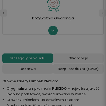
Dożywotnia Gwarancja
Szczegóły produktu
Gwarancja
Dostawa
Bezp. produktu (GPSR)
Główne zalety Lampek Plexido:
Oryginalna
lampka marki
PLEXIDO
- najwyższa jakość,
logo
na podstawce, wyprodukowana w Polsce
Grawer z imieniem lub dowolnym tekstem
(maksymalnie 30 znaków ze spacjami)