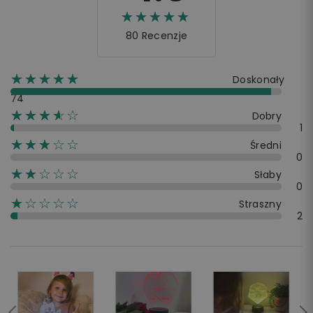
☆☆☆☆☆
★★★★★
80 Recenzje
☆☆☆☆☆
★★★★★
Doskonały
74
☆☆☆☆☆
★★★★
Dobry
1
☆☆☆☆☆
★★★
Średni
0
☆☆☆☆☆
★★
Słaby
0
☆☆☆☆☆
★
Straszny
2