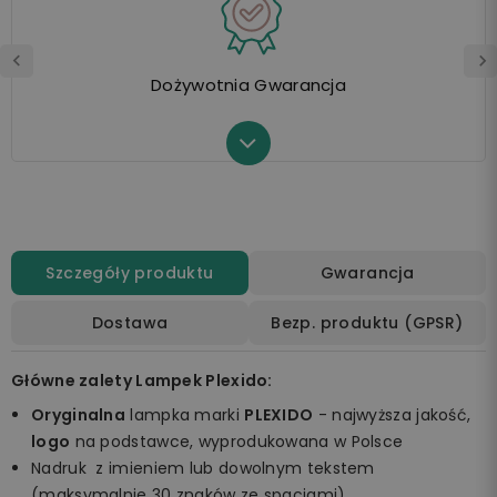
Dożywotnia Gwarancja
Szczegóły produktu
Gwarancja
Dostawa
Bezp. produktu (GPSR)
Główne zalety Lampek Plexido:
Oryginalna
lampka marki
PLEXIDO
- najwyższa jakość,
logo
na podstawce, wyprodukowana w Polsce
Nadruk z imieniem lub dowolnym tekstem
(maksymalnie 30 znaków ze spacjami)