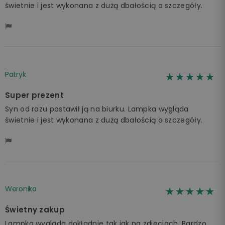
świetnie i jest wykonana z dużą dbałością o szczegóły.
Patryk
☆☆☆☆☆
★★★★★
Super prezent
Syn od razu postawił ją na biurku. Lampka wygląda
świetnie i jest wykonana z dużą dbałością o szczegóły.
Weronika
☆☆☆☆☆
★★★★★
Świetny zakup
Lampka wygląda dokładnie tak jak na zdjęciach. Bardzo