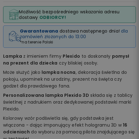
Możliwość bezpośredniego wskazania adresu
dostawy
ODBIORCY!
Gwarantowana
dostawa następnego dnia!
dla
zamówień złożonych do 13:00
*na terenie Polski
Lampka
z imieniem firmy
Plexido
to doskonały
pomysł
na prezent
dla dziecka
czy bliskiej osoby.
Może służyć jako
lampka nocna
, dekoracja świetlna do
pokoju, upominek na urodziny, prezent na święta czy
gadżet dla prawdziwego fana.
Personalizowana lampka Plexido 3D
składa się z tablicy
świetlnej z nadrukiem oraz dedykowanej podstawki marki
Plexido.
Kolorowy wzór podświetla się, gdy podstawka jest
włączona - dając imponujący efekt hologramu 3D w
16
odcieniach
do wyboru za pomocą pilota znajdującego się
w zestawie!