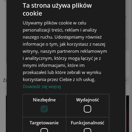
zprzewodowo 3 bateriami
Ta strona używa plików
AA (brak w zestawie) lub p
cookie
oprzez podłączenie kabla z
Używamy plików cookie w celu
asilającego do kontaktu z
personalizacji treści, reklam i analizy
użyciem kostki zasilającej
naszego ruchu. Udostępniamy również
(np. od telefonu) lub gniaz
informacje o tym, jak korzystasz z naszej
da USB w laptopie.
witryny, naszym partnerom reklamowym
i analitycznym, którzy mogą łączyć je z
innymi informacjami, które im
przekazałeś lub które zebrali w wyniku
korzystania przez Ciebie z ich usług.
Zobacz także
Dowiedz się więcej
Niezbędne
Wydajność
Targetowanie
Funkcjonalność