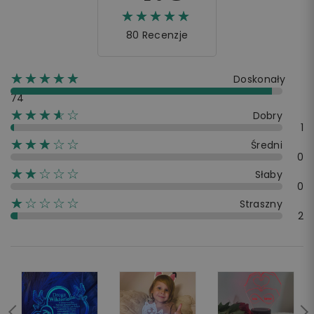
☆☆☆☆☆
★★★★★
80 Recenzje
☆☆☆☆☆
★★★★★
Doskonały
74
☆☆☆☆☆
★★★★
Dobry
1
☆☆☆☆☆
★★★
Średni
0
☆☆☆☆☆
★★
Słaby
0
☆☆☆☆☆
★
Straszny
2