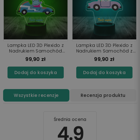
Lampka LED 3D Plexido z
Lampka LED 3D Plexido z
Nadrukiem Samochód
Nadrukiem Samochód z
Hipopotam
Lwem
99,90 zł
99,90 zł
Dodaj do koszyka
Dodaj do koszyka
Wszystkie recenzje
Recenzja produktu
Średnia ocena
4.9