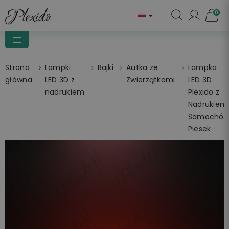
0

Strona
Lampki
Bajki
Autka ze
Lampka
główna
LED 3D z
Zwierzątkami
LED 3D
nadrukiem
Plexido z
Nadrukiem
Samochód
Piesek