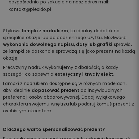
bezpośrednio po zakupie na nasz adres mail:
kontakt@plexido.pl
Stylowe
lampki z nadrukiem
, to idealny dodatek na
specjalne okazje lub do codziennego użytku. Możliwość
wykonania dowolnego napisu, daty lub grafiki
sprawia,
że lampki te doskonale sprawdzą się jako prezent na każdą
okazję.
Precyzyjny nadruk wykonujemy z dbałością o każdy
szczegół, co zapewnia
estetyczny i trwały efekt
.
Lampki z nadrukiem dostępne są w różnych modelach,
aby idealnie
dopasować prezent
do indywidualnych
preferencji osoby obdarowywanej. Dodaj wyjątkowego
charakteru swojemu wnętrzu lub podaruj komuś prezent z
osobistym akcentem.
Dlaczego warto spersonalizować prezent?
Personalizowany prezent można jak najlepiej dopasować