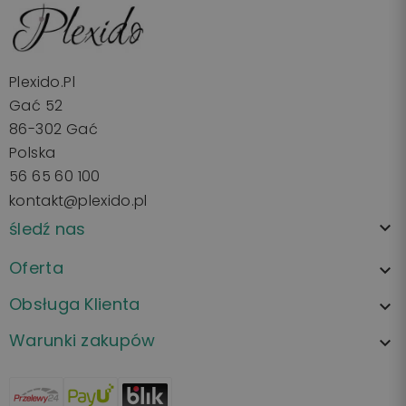
Plexido.pl
Gać 52
86-302 Gać
Polska
56 65 60 100
kontakt@plexido.pl
śledź nas

Oferta

Obsługa Klienta

Warunki zakupów
