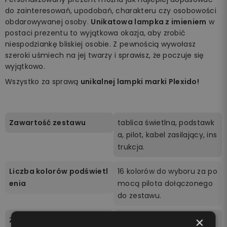
do zainteresowań, upodobań, charakteru czy osobowości
obdarowywanej osoby.
Unikatowa lampka z imieniem
w
postaci prezentu to wyjątkowa okazja, aby zrobić
niespodziankę bliskiej osobie. Z pewnością wywołasz
szeroki uśmiech na jej twarzy i sprawisz, że poczuje się
wyjątkowo.
Wszystko za sprawą
unikalnej lampki marki Plexido!
Zawartość zestawu
tablica świetlna, podstawk
a, pilot, kabel zasilający, ins
trukcja.
Liczba kolorów podświetl
16 kolorów do wyboru za po
enia
mocą pilota dołączonego
do zestawu.
×
Zasilanie
Podstawka zasilana jest be