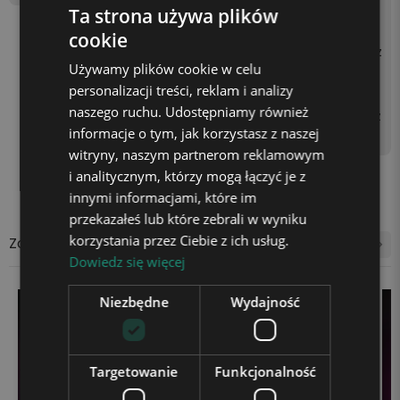
zprzewodowo 3 bateriami
Ta strona używa plików
AA (brak w zestawie) lub p
cookie
oprzez podłączenie kabla z
Używamy plików cookie w celu
asilającego do kontaktu z
personalizacji treści, reklam i analizy
użyciem kostki zasilającej
naszego ruchu. Udostępniamy również
(np. od telefonu) lub gniaz
informacje o tym, jak korzystasz z naszej
da USB w laptopie.
witryny, naszym partnerom reklamowym
i analitycznym, którzy mogą łączyć je z
innymi informacjami, które im
przekazałeś lub które zebrali w wyniku
korzystania przez Ciebie z ich usług.
Zobacz także
Dowiedz się więcej
Niezbędne
Wydajność
Targetowanie
Funkcjonalność