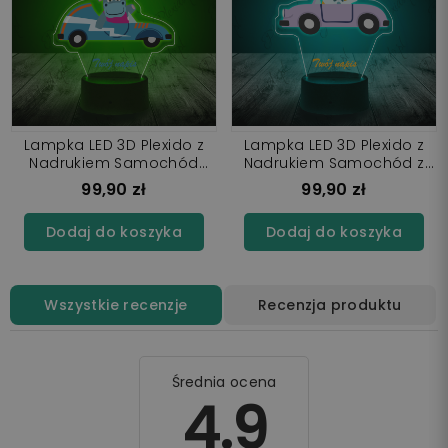
Lampka LED 3D Plexido z
Lampka LED 3D Plexido z
Nadrukiem Samochód
Nadrukiem Samochód z
Hipopotam
Lwem
99,90 zł
99,90 zł
Dodaj do koszyka
Dodaj do koszyka
Wszystkie recenzje
Recenzja produktu
Średnia ocena
4.9