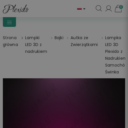
0

Strona
Lampki
Bajki
Autka ze
Lampka
główna
LED 3D z
Zwierzątkami
LED 3D
nadrukiem
Plexido z
Nadrukiem
Samochód
Świnka