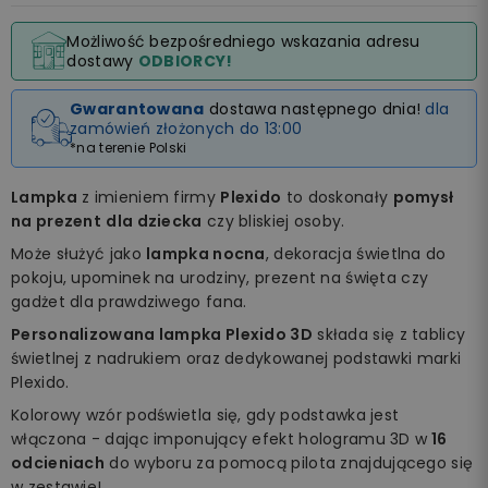
Możliwość bezpośredniego wskazania adresu
dostawy
ODBIORCY!
Gwarantowana
dostawa następnego dnia!
dla
zamówień złożonych do 13:00
*na terenie Polski
Lampka
z imieniem firmy
Plexido
to doskonały
pomysł
na prezent
dla dziecka
czy bliskiej osoby.
Może służyć jako
lampka nocna
, dekoracja świetlna do
pokoju, upominek na urodziny, prezent na święta czy
gadżet dla prawdziwego fana.
Personalizowana lampka Plexido 3D
składa się z tablicy
świetlnej z nadrukiem oraz dedykowanej podstawki marki
Plexido.
Kolorowy wzór podświetla się, gdy podstawka jest
włączona - dając imponujący efekt hologramu 3D w
16
odcieniach
do wyboru za pomocą pilota znajdującego się
w zestawie!