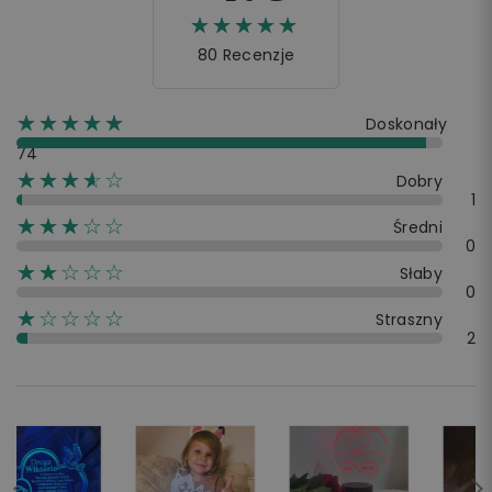
☆☆☆☆☆
★★★★★
80 Recenzje
☆☆☆☆☆
★★★★★
Doskonały
74
☆☆☆☆☆
★★★★
Dobry
1
☆☆☆☆☆
★★★
Średni
0
☆☆☆☆☆
★★
Słaby
0
☆☆☆☆☆
★
Straszny
2