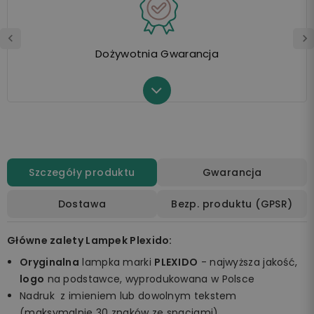
Dożywotnia Gwarancja
Szczegóły produktu
Gwarancja
Dostawa
Bezp. produktu (GPSR)
Główne zalety Lampek Plexido:
Oryginalna
lampka marki
PLEXIDO
- najwyższa jakość,
logo
na podstawce, wyprodukowana w Polsce
Nadruk z imieniem lub dowolnym tekstem
(maksymalnie 30 znaków ze spacjami)