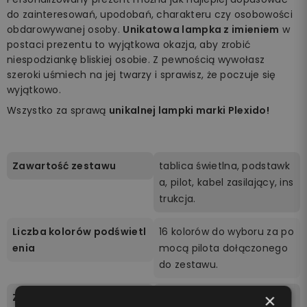
do zainteresowań, upodobań, charakteru czy osobowości
obdarowywanej osoby.
Unikatowa lampka z imieniem
w
postaci prezentu to wyjątkowa okazja, aby zrobić
niespodziankę bliskiej osobie. Z pewnością wywołasz
szeroki uśmiech na jej twarzy i sprawisz, że poczuje się
wyjątkowo.
Wszystko za sprawą
unikalnej lampki marki Plexido!
Zawartość zestawu
tablica świetlna, podstawk
a, pilot, kabel zasilający, ins
trukcja.
Liczba kolorów podświetl
16 kolorów do wyboru za po
enia
mocą pilota dołączonego
do zestawu.
×
Zasilanie
Podstawka zasilana jest be