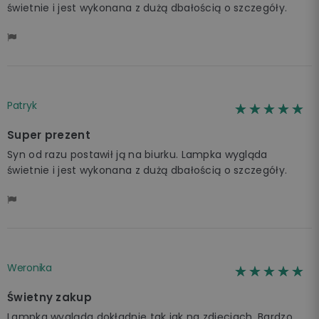
świetnie i jest wykonana z dużą dbałością o szczegóły.
Patryk
☆☆☆☆☆
★★★★★
Super prezent
Syn od razu postawił ją na biurku. Lampka wygląda
świetnie i jest wykonana z dużą dbałością o szczegóły.
Weronika
☆☆☆☆☆
★★★★★
Świetny zakup
Lampka wygląda dokładnie tak jak na zdjęciach. Bardzo