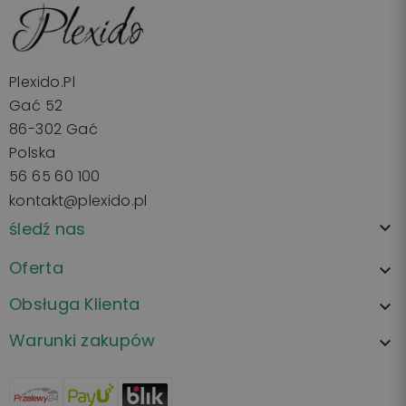
Plexido.pl
Gać 52
86-302 Gać
Polska
56 65 60 100
kontakt@plexido.pl
śledź nas

Oferta

Obsługa Klienta

Warunki zakupów
