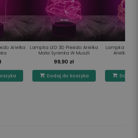
ido Arielka
Lampka LED 3D Plexido Arielka
Lampka LED 3D
nka
Mała Syrenka W Muszli
Arielka Ma
ł
99,90 zł
99,9
koszyka
Dodaj do koszyka
Dodaj d