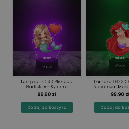
Lampka LED 3D Plexido z
Lampka LED 3D P
Nadrukiem Syrenka
Nadrukiem Mała
99,90 zł
99,90 z
Dodaj do koszyka
Dodaj do ko