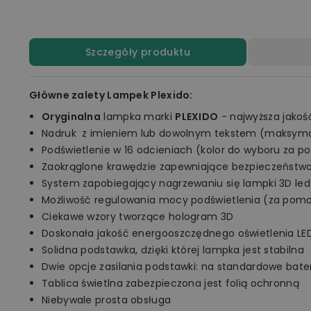
Szczegóły produktu
Główne zalety Lampek Plexido:
Oryginalna
lampka marki
PLEXIDO
- najwyższa jakoś
Nadruk z imieniem lub dowolnym tekstem (maksymal
Podświetlenie w 16 odcieniach (kolor do wyboru za p
Zaokrąglone krawędzie zapewniające bezpieczeństw
System zapobiegający nagrzewaniu się lampki 3D led
Możliwość regulowania mocy podświetlenia (za pomo
Ciekawe wzory tworzące hologram 3D
Doskonała jakość energooszczędnego oświetlenia LE
Solidna podstawka, dzięki której lampka jest stabilna
Dwie opcje zasilania podstawki: na standardowe bate
Tablica świetlna zabezpieczona jest folią ochronną
Niebywale prosta obsługa