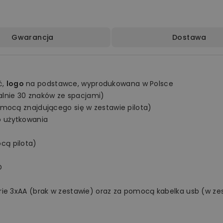
Gwarancja
Dostawa
ć,
logo
na podstawce, wyprodukowana w Polsce
nie 30 znaków ze spacjami)
omocą znajdującego się w zestawie pilota)
o użytkowania
cą pilota)
D
rie 3xAA (brak w zestawie) oraz za pomocą kabelka usb (w ze