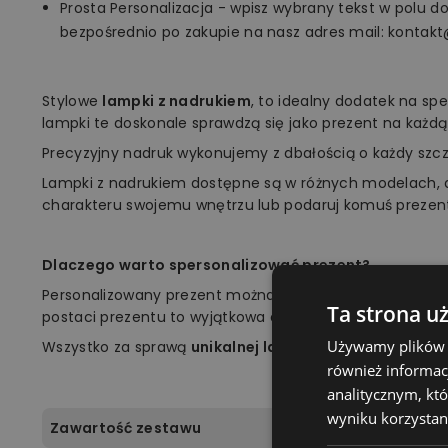
Prosta Personalizacja - wpisz wybrany tekst w polu d
bezpośrednio po zakupie na nasz adres mail: kontakt
Stylowe
lampki z nadrukiem
, to idealny dodatek na sp
lampki te doskonale sprawdzą się jako prezent na każdą
Precyzyjny nadruk wykonujemy z dbałością o każdy szc
Lampki z nadrukiem dostępne są w różnych modelach, 
charakteru swojemu wnętrzu lub podaruj komuś prezen
Dlaczego warto spersonalizować prezent?
Personalizowany prezent można jak najlepiej dopasow
Ta strona u
postaci prezentu to wyjątkowa okazja, aby zrobić niespod
Używamy plików co
Wszystko za sprawą
unikalnej lampki marki Plexido!
również informac
analitycznym, któ
wyniku korzystani
Zawartość zestawu