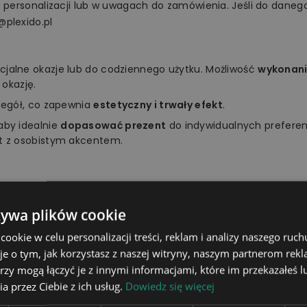
o personalizacji lub w uwagach do zamówienia. Jeśli do danego
@plexido.pl
ecjalne okazje lub do codziennego użytku. Możliwość
wykonani
 okazję.
zegół, co zapewnia
estetyczny i trwały efekt
.
aby idealnie
dopasować prezent
do indywidualnych preferen
t z osobistym akcentem.
ać do zainteresowań, upodobań, charakteru czy osobowości 
żywa plików cookie
ziankę bliskiej osobie. Z pewnością wywołasz szeroki uśmiech 
okie w celu personalizacji treści, reklam i analizy naszego ru
je o tym, jak korzystasz z naszej witryny, naszym partnerom re
rzy mogą łączyć je z innymi informacjami, które im przekazałeś l
a przez Ciebie z ich usług.
Dowiedz się więcej
tablica świetlna, podstawka, pi