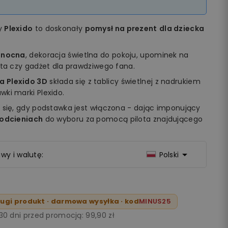
my
Plexido
to doskonały
pomysł na prezent
dla dziecka
 nocna
, dekoracja świetlna do pokoju, upominek na
ęta czy gadżet dla prawdziwego fana.
a Plexido 3D
składa się z tablicy świetlnej z nadrukiem
ki marki Plexido.
 się, gdy podstawka jest włączona - dając imponujący
 odcieniach
do wyboru za pomocą pilota znajdującego

wy i walutę:
Polski
ugi produkt · darmowa wysyłka · kod
MINUS25
 30 dni przed promocją:
99,90 zł