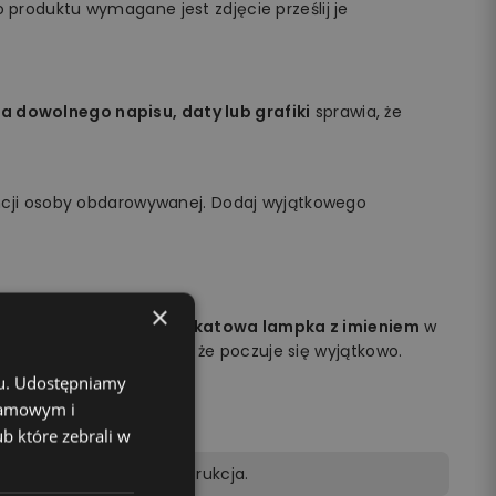
 produktu wymagane jest zdjęcie prześlij je
a dowolnego napisu, daty lub grafiki
sprawia, że
cji osoby obdarowywanej. Dodaj wyjątkowego
×
obdarowywanej osoby.
Unikatowa lampka z imieniem
w
na jej twarzy i sprawisz, że poczuje się wyjątkowo.
chu. Udostępniamy
klamowym i
ub które zebrali w
lot, kabel zasilający, instrukcja.