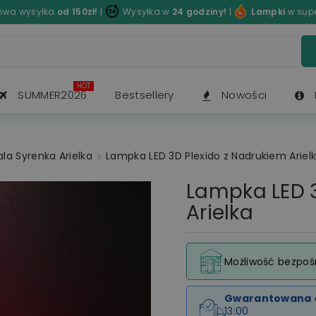
wa wysyłka
od 150zł!
|
Wysyłka w
24 godziny!
|
Lampki
w sup
HOT
SUMMER2026
Bestsellery
Nowości
la Syrenka Arielka
Lampka LED 3D Plexido z Nadrukiem Ariel
Lampka LED 3
Arielka
Możliwość bezpoś
Gwarantowana
13:00