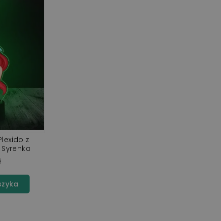
lexido z
 Syrenka
ł
szyka