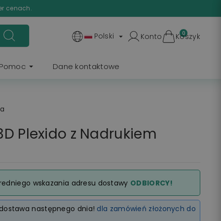
er cenach.
0
Polski
Konto
Koszyk

Pomoc
Dane kontaktowe
ka
D Plexido z Nadrukiem
redniego wskazania adresu dostawy
ODBIORCY!
dostawa następnego dnia!
dla zamówień złożonych do