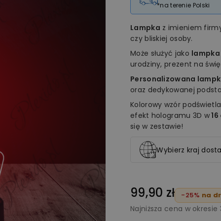
*na terenie Polski
Lampka
z imieniem fir
czy bliskiej osoby.
Może służyć jako
lampka
urodziny, prezent na świ
Personalizowana lampk
oraz dedykowanej podstaw
Kolorowy wzór podświetla
efekt hologramu 3D w
16
się w zestawie!
Wybierz kraj dosta
99,90 zł
-25%
na dr
Najniższa cena w okresie