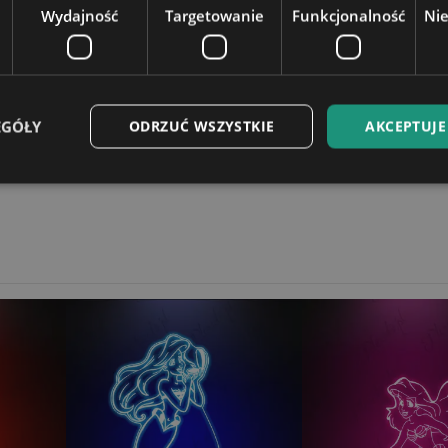
Wydajność
Targetowanie
Funkcjonalność
Ni
16 kolorów do wyboru za pom
Podstawka zasilana jest bezp
ez podłączenie kabla zasilają
elefonu) lub gniazda USB w la
EGÓŁY
ODRZUĆ WSZYSTKIE
AKCEPTUJE