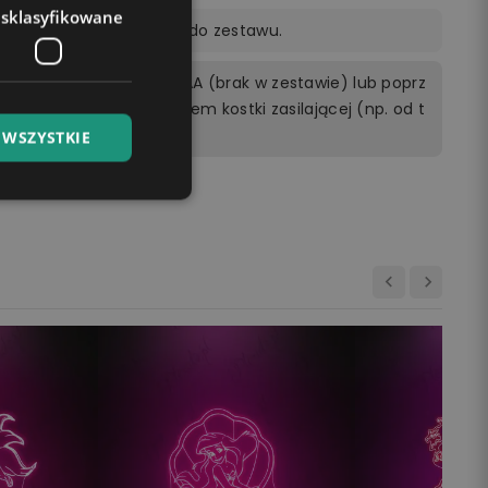
esklasyfikowane
ocą pilota dołączonego do zestawu.
rzewodowo 3 bateriami AA (brak w zestawie) lub poprz
cego do kontaktu z użyciem kostki zasilającej (np. od t
ptopie.
 WSZYSTKIE