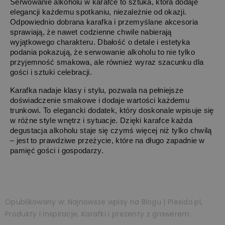
Serwowanie alkoholu w karafce to sztuka, która dodaje 
elegancji każdemu spotkaniu, niezależnie od okazji. 
Odpowiednio dobrana karafka i przemyślane akcesoria 
sprawiają, że nawet codzienne chwile nabierają 
wyjątkowego charakteru. Dbałość o detale i estetyka 
podania pokazują, że serwowanie alkoholu to nie tylko 
przyjemność smakowa, ale również wyraz szacunku dla 
gości i sztuki celebracji.
Karafka nadaje klasy i stylu, pozwala na pełniejsze 
doświadczenie smakowe i dodaje wartości każdemu 
trunkowi. To elegancki dodatek, który doskonale wpisuje się 
w różne style wnętrz i sytuacje. Dzięki karafce każda 
degustacja alkoholu staje się czymś więcej niż tylko chwilą 
– jest to prawdziwe przeżycie, które na długo zapadnie w 
pamięć gości i gospodarzy.
Opublikowany w:
Najnowsze wpisy na Blogu | Plexido.pl
,
Produkty i inspiracje
,
Karafki i prezenty z grawerem