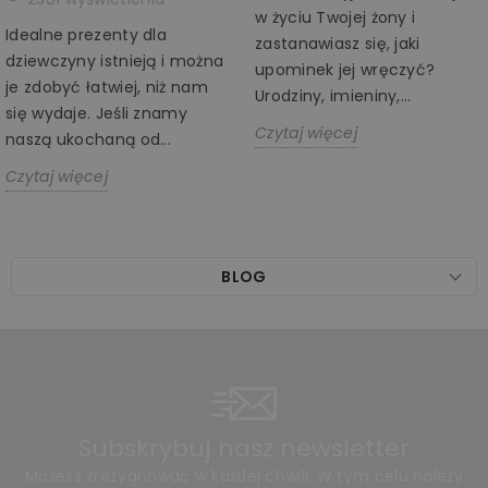
w życiu Twojej żony i
Idealne prezenty dla
zastanawiasz się, jaki
dziewczyny istnieją i można
upominek jej wręczyć?
je zdobyć łatwiej, niż nam
Urodziny, imieniny,...
się wydaje. Jeśli znamy
Czytaj więcej
naszą ukochaną od...
Czytaj więcej
BLOG
Subskrybuj nasz newsletter
Możesz zrezygnować w każdej chwili. W tym celu należy