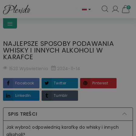
0

NAJLEPSZE SPOSOBY PODAWANIA
WHISKY I INNYCH ALKOHOLI W
KARAFCE
1523 Wyświetlenia
2024-11-14
Facebook
Twitter
Pinterest
LinkedIn
Tumblr
SPIS TREŚCI
Jak wybrać odpowiednią karafkę do whisky i innych
alkoholi?