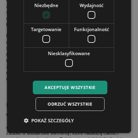
Niezbędne
Wydajność
zyskują na smaku, gdy mają szansę pooddychać w 
szerokiej karafce przed podaniem. Proces ten wydobywa 
subtelne aromaty, które są trudne do zauważenia przy 
bezpośrednim nalaniu z butelki.
Targetowanie
Funkcjonalność
Brandy i likiery z kolei najlepiej serwować w mniejszych, 
dekoracyjnych karafkach
, które podkreślają intensywny 
smak i zapach tych trunków. Dla osób, które preferują 
Niesklasyfikowane
mocniejsze napoje lub koktajle, karafka może posłużyć 
również do podania ciekawych mieszanek – warto wtedy 
zadbać o to, by trunek był schłodzony lub serwowany z 
dodatkiem kamieni lodowych, aby zachować jego świeżość 
i temperaturę przez dłuższy czas.
AKCEPTUJE WSZYSTKIE
ODRZUĆ WSZYSTKIE
Dodatkowe elementy podkreślające 
elegancję podania
POKAŻ SZCZEGÓŁY
Aby w pełni docenić serwowanie alkoholu w karafce, warto 
zadbać o dodatkowe elementy, które nadadzą całości 