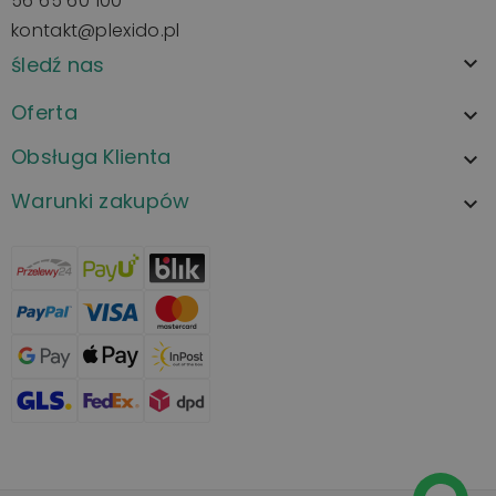
56 65 60 100
kontakt@plexido.pl
śledź nas

Oferta

Obsługa Klienta

Warunki zakupów
