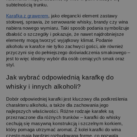
subtelnością trunku.
Karafka z grawerem
, jako elegancki element zastawy 
stołowej, sprawia, że serwowanie whisky, brandy czy wina 
nabiera nowego wymiaru. Taki sposób podania symbolizuje 
dbałość o szczegóły i pokazuje, że nawet najdrobniejsze 
elementy mogą tworzyć wyjątkowy klimat. Podanie 
alkoholu w karafce nie tylko zachwyci gości, ale również 
przyczyni się do pełniejszego doświadczenia smakowego – 
jest to więc idealny wybór dla osób ceniących smak oraz 
styl.
Jak wybrać odpowiednią karafkę do 
whisky i innych alkoholi?
Dobór odpowiedniej karafki jest kluczowy dla podkreślenia 
charakteru alkoholu, a także dla zachowania jego 
najlepszych właściwości. Różne rodzaje karafek są 
przeznaczone dla różnych trunków – karafki do whisky 
cechują się masywną konstrukcją i szczelnym korkiem, 
który pomaga utrzymać aromat. Z kolei karafki do wina 
często mają bardziej rozbudowaną formę, co pozwala 