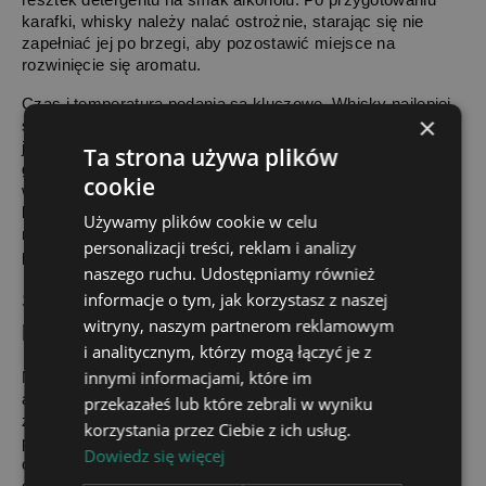
karafki, whisky należy nalać ostrożnie, starając się nie 
zapełniać jej po brzegi, aby pozostawić miejsce na 
rozwinięcie się aromatu.
Czas i temperatura podania są kluczowe. Whisky najlepiej 
×
serwować w temperaturze pokojowej, aby zachować pełnię 
jej bukietu. Nalanie whisky do karafki tuż przed przybyciem 
Ta strona używa plików
gości sprawia, że trunek ma szansę „otworzyć się” i 
cookie
wydobyć głębsze nuty smakowe. Warto pamiętać, by 
karafka nie stała zbyt długo z alkoholem, ponieważ whisky 
Używamy plików cookie w celu
może stracić na intensywności aromatu, jeśli będzie 
personalizacji treści, reklam i analizy
pozostawiona na dłużej w naczyniu bez korka.
naszego ruchu. Udostępniamy również
Sztuka serwowania innych alkoholi w 
informacje o tym, jak korzystasz z naszej
witryny, naszym partnerom reklamowym
karafce
i analitycznym, którzy mogą łączyć je z
innymi informacjami, które im
Nie tylko whisky może być serwowana w karafce – inne 
alkohole, takie jak wino, brandy czy likiery, również mogą 
przekazałeś lub które zebrali w wyniku
zyskać na elegancji i smaku dzięki odpowiedniemu 
korzystania przez Ciebie z ich usług.
podaniu. W przypadku wina często stosuje się dekantację, 
Dowiedz się więcej
czyli przelewanie trunku do karafki w celu odseparowania 
osadu i napowietrzenia. Szczególnie czerwone wina 