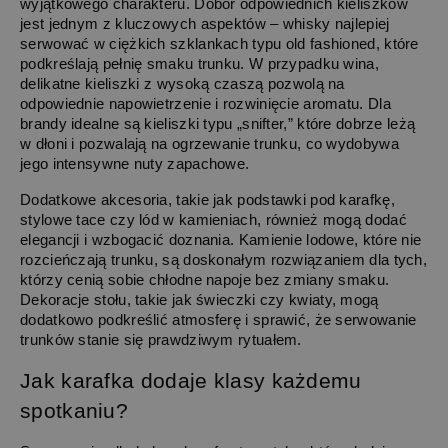
wyjątkowego charakteru. Dobór odpowiednich kieliszków 
jest jednym z kluczowych aspektów – whisky najlepiej 
serwować w ciężkich szklankach typu old fashioned, które 
podkreślają pełnię smaku trunku. W przypadku wina, 
delikatne kieliszki z wysoką czaszą pozwolą na 
odpowiednie napowietrzenie i rozwinięcie aromatu. Dla 
brandy idealne są kieliszki typu „snifter,” które dobrze leżą 
w dłoni i pozwalają na ogrzewanie trunku, co wydobywa 
jego intensywne nuty zapachowe.
Dodatkowe akcesoria, takie jak podstawki pod karafkę, 
stylowe tace czy lód w kamieniach, również mogą dodać 
elegancji i wzbogacić doznania. Kamienie lodowe, które nie 
rozcieńczają trunku, są doskonałym rozwiązaniem dla tych, 
którzy cenią sobie chłodne napoje bez zmiany smaku. 
Dekoracje stołu, takie jak świeczki czy kwiaty, mogą 
dodatkowo podkreślić atmosferę i sprawić, że serwowanie 
trunków stanie się prawdziwym rytuałem.
Jak karafka dodaje klasy każdemu 
spotkaniu?