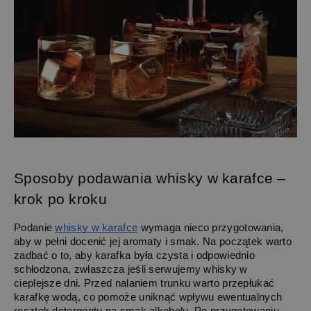
Sposoby podawania whisky w karafce – 
krok po kroku
Podanie 
whisky w karafce
 wymaga nieco przygotowania, 
aby w pełni docenić jej aromaty i smak. Na początek warto 
zadbać o to, aby karafka była czysta i odpowiednio 
schłodzona, zwłaszcza jeśli serwujemy whisky w 
cieplejsze dni. Przed nalaniem trunku warto przepłukać 
karafkę wodą, co pomoże uniknąć wpływu ewentualnych 
resztek detergentu na smak alkoholu. Po przygotowaniu 