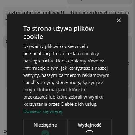
Liczba kolorów podświetl
16 kolorów do wyboru za po
×
enia
mocą pilota dołączonego
do zestawu.
Ta strona używa plików
cookie
Zasilanie
Podstawka zasilana jest be
Używamy plików cookie w celu
zprzewodowo 3 bateriami
personalizacji treści, reklam i analizy
AA (brak w zestawie) lub p
naszego ruchu. Udostępniamy również
oprzez podłączenie kabla z
informacje o tym, jak korzystasz z naszej
asilającego do kontaktu z
witryny, naszym partnerom reklamowym
użyciem kostki zasilającej
i analitycznym, którzy mogą łączyć je z
(np. od telefonu) lub gniaz
innymi informacjami, które im
da USB w laptopie.
przekazałeś lub które zebrali w wyniku
korzystania przez Ciebie z ich usług.
Dowiedz się więcej
Niezbędne
Wydajność
Produkty z tej samej kategorii