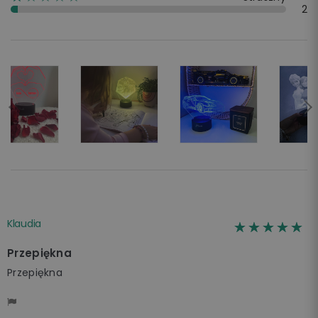
2
Klaudia
☆☆☆☆☆
★★★★★
Przepiękna
Przepiękna