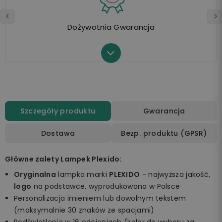
Dożywotnia Gwarancja
Szczegóły produktu
Gwarancja
Dostawa
Bezp. produktu (GPSR)
Główne zalety Lampek Plexido:
Oryginalna
lampka marki
PLEXIDO
- najwyższa jakość,
logo
na podstawce, wyprodukowana w Polsce
Personalizacja imieniem lub dowolnym tekstem
(maksymalnie 30 znaków ze spacjami)
Podświetlenie w 16 odcieniach (kolor do wyboru za