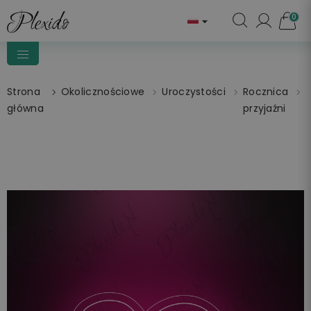
0

Strona
Okolicznościowe
Uroczystości
Rocznica
główna
przyjaźni
P
P
B