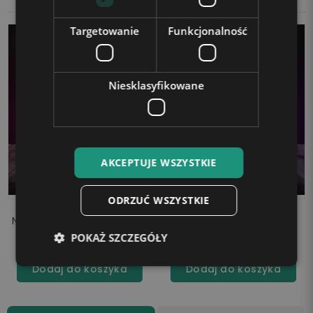
Targetowanie
Funkcjonalność
Niesklasyfikowane
AKCEPTUJE WSZYSTKIE
ODRZUĆ WSZYSTKIE
Lampka LED 3D Plexido z
Lampka LED 3D Plexido
Nadrukiem BFF Przyjaciółki
Przyjaciółki Serce
POKAŻ SZCZEGÓŁY
99,90 zł
99,90 zł
Dodaj do koszyka
Dodaj do koszyka