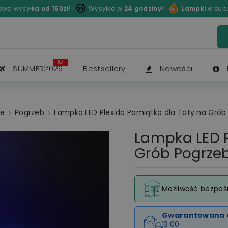
wa wysyłka
od 150zł!
|
Wysyłka w
24 godziny!
|
Lampki
w sup
HOT
SUMMER2026
Bestsellery
Nowości
ne
Pogrzeb
Lampka LED Plexido Pamiątka dla Taty na Grób
Lampka LED P
Grób Pogrze
Możliwość bezpoś
Gwarantowana
13:00