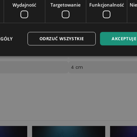
Wydajność
Targetowanie
Funkcjonalność
Ni
16 kolorów do wyboru za pom
Podstawka zasilana jest bezp
ez podłączenie kabla zasilają
elefonu) lub gniazda USB w la
EGÓŁY
ODRZUĆ WSZYSTKIE
AKCEPTUJE
18x18,5cm
4 cm