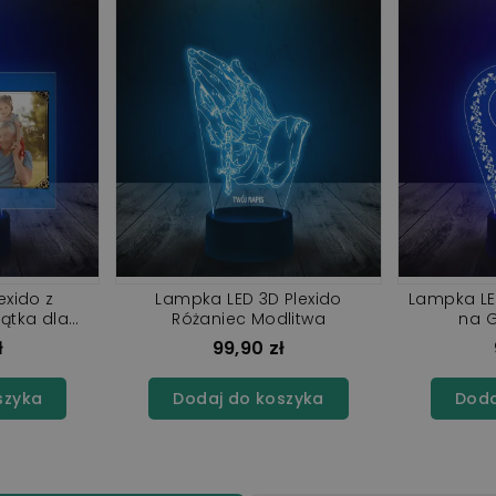
exido z
Lampka LED 3D Plexido
Lampka LE
ątka dla
Różaniec Modlitwa
na 
eb Grób
ł
99,90 zł
szyka
Dodaj do koszyka
Doda