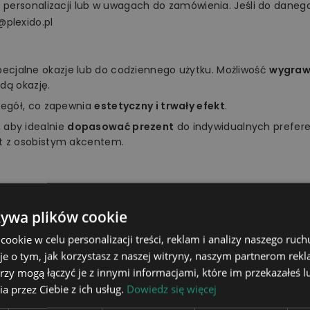
o personalizacji lub w uwagach do zamówienia. Jeśli do danego
@plexido.pl
specjalne okazje lub do codziennego użytku. Możliwość
wygrawe
dą okazję.
zegół, co zapewnia
estetyczny i trwały efekt
.
 aby idealnie
dopasować prezent
do indywidualnych prefer
t z osobistym akcentem.
ać do zainteresowań, upodobań, charakteru czy osobowości 
żywa plików cookie
ziankę bliskiej osobie. Z pewnością wywołasz szeroki uśmiech 
okie w celu personalizacji treści, reklam i analizy naszego ru
je o tym, jak korzystasz z naszej witryny, naszym partnerom re
rzy mogą łączyć je z innymi informacjami, które im przekazałeś l
a przez Ciebie z ich usług.
Dowiedz się więcej
tablica świetlna, podstawka, pi