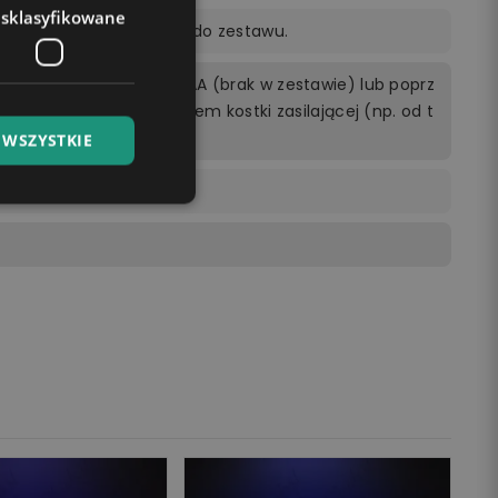
esklasyfikowane
ocą pilota dołączonego do zestawu.
rzewodowo 3 bateriami AA (brak w zestawie) lub poprz
cego do kontaktu z użyciem kostki zasilającej (np. od t
ptopie.
 WSZYSTKIE