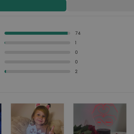
y
74
y
1
i
0
y
0
y
2