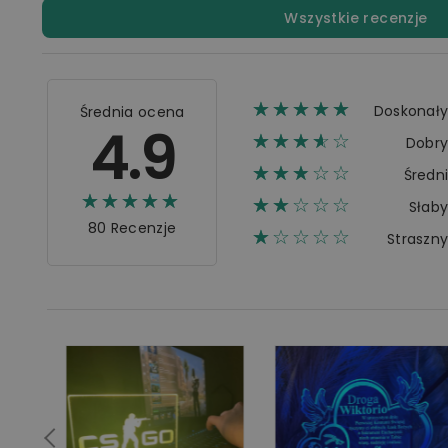
Wszystkie recenzje
☆☆☆☆☆
★★★★★
Doskonał
Średnia ocena
4.9
☆☆☆☆☆
★★★★
Dobr
☆☆☆☆☆
★★★
Średn
☆☆☆☆☆
★★★★★
☆☆☆☆☆
★★
Słab
80 Recenzje
☆☆☆☆☆
★
Straszn