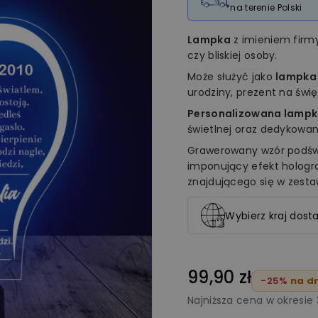
*na terenie Polski
Lampka
z imieniem fir
czy bliskiej osoby.
Może służyć jako
lampka
urodziny, prezent na świ
Personalizowana lampk
świetlnej oraz dedykowan
Grawerowany wzór podświ
imponujący efekt holog
znajdującego się w zesta
Wybierz kraj dosta
99,90 zł
-25%
na dr
Najniższa cena w okresie