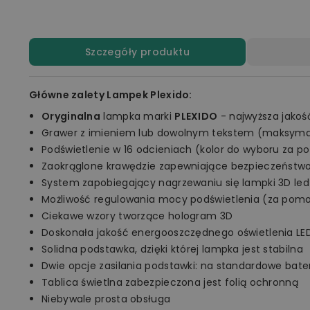
Szczegóły produktu
Główne zalety Lampek Plexido:
Oryginalna
lampka marki
PLEXIDO
- najwyższa jakoś
Grawer z imieniem lub dowolnym tekstem (maksymal
Podświetlenie w 16 odcieniach (kolor do wyboru za p
Zaokrąglone krawędzie zapewniające bezpieczeństw
System zapobiegający nagrzewaniu się lampki 3D led
Możliwość regulowania mocy podświetlenia (za pomo
Ciekawe wzory tworzące hologram 3D
Doskonała jakość energooszczędnego oświetlenia LE
Solidna podstawka, dzięki której lampka jest stabilna
Dwie opcje zasilania podstawki: na standardowe bate
Tablica świetlna zabezpieczona jest folią ochronną
Niebywale prosta obsługa