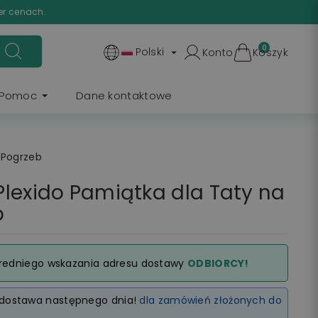
er cenach.
0
Polski
Konto
Koszyk

Pomoc
Dane kontaktowe
 Pogrzeb
lexido Pamiątka dla Taty na
b
redniego wskazania adresu dostawy
ODBIORCY!
dostawa następnego dnia!
dla zamówień złożonych do