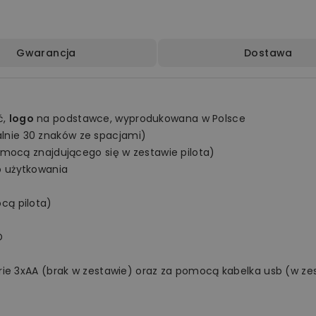
Gwarancja
Dostawa
ć,
logo
na podstawce, wyprodukowana w Polsce
nie 30 znaków ze spacjami)
omocą znajdującego się w zestawie pilota)
o użytkowania
cą pilota)
D
rie 3xAA (brak w zestawie) oraz za pomocą kabelka usb (w ze