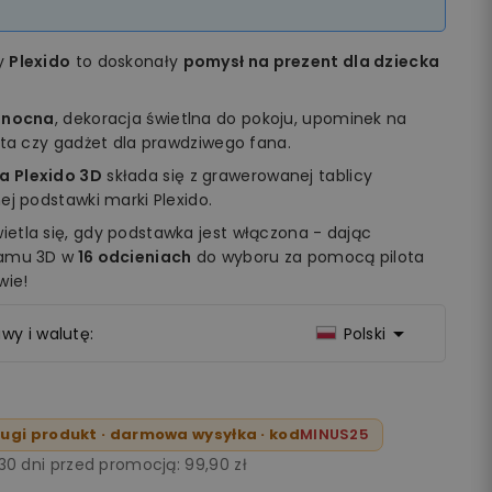
my
Plexido
to doskonały
pomysł na prezent dla dziecka
 nocna
, dekoracja świetlna do pokoju, upominek na
ęta czy gadżet dla prawdziwego fana.
a Plexido 3D
składa się z grawerowanej tablicy
ej podstawki marki Plexido.
etla się, gdy podstawka jest włączona - dając
ramu 3D w
16 odcieniach
do wyboru za pomocą pilota
wie!

wy i walutę:
Polski
ugi produkt · darmowa wysyłka · kod
MINUS25
 30 dni przed promocją:
99,90 zł