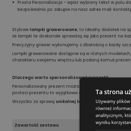
Prosta Personalizacja - wpisz wybrany tekst w polu d
bezpośrednio po zakupie na nasz adres mail: kontakt
Stylowe
lampki grawerowane
, to idealny dodatek na 
że lampki te doskonale sprawdzą się jako prezent na każ
Precyzyjny grawer wykonujemy z dbałością o każdy szc
Lampki grawerowane dostępne są w różnych modelach,
charakteru swojemu wnętrzu lub podaruj komuś prezen
Dlaczego warto spersonalizować prezent?
Personalizowany prezent można jak najlepiej dopasow
Ta strona u
postaci prezentu to wyjątkowa okazja, aby zrobić niespod
Używamy plików co
Wszystko za sprawą
unikalnej lampki marki Plexido!
również informac
analitycznym, któ
wyniku korzystani
Zawartość zestawu