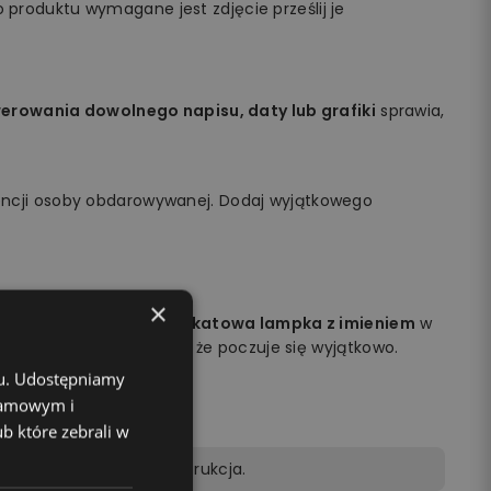
 produktu wymagane jest zdjęcie prześlij je
rowania dowolnego napisu, daty lub grafiki
sprawia,
encji osoby obdarowywanej. Dodaj wyjątkowego
×
obdarowywanej osoby.
Unikatowa lampka z imieniem
w
na jej twarzy i sprawisz, że poczuje się wyjątkowo.
chu. Udostępniamy
klamowym i
ub które zebrali w
lot, kabel zasilający, instrukcja.