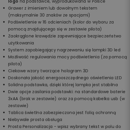
logo
na podstawce, wyprodukowana w Polsce
Grawer z imieniem lub dowolnym tekstem
(maksymalnie 30 znaków ze spacjami)
Podświetlenie w 16 odcieniach (kolor do wyboru za
pomocą znajdującego się w zestawie pilota)
Zaokrąglone krawędzie zapewniające bezpieczeństwo
użytkowania
System zapobiegający nagrzewaniu się lampki 3D led
Możliwość regulowania mocy podświetlenia (za pomocą
pilota)
Ciekawe wzory tworzące hologram 3D
Doskonała jakość energooszczędnego oświetlenia LED
Solidna podstawka, dzięki której lampka jest stabilna
Dwie opcje zasilania podstawki: na standardowe baterie
3xAA (brak w zestawie) oraz za pomocą kabelka usb (w
zestawie)
Tablica świetlna zabezpieczona jest folią ochronną
Niebywale prosta obsługa
Prosta Personalizacja - wpisz wybrany tekst w polu do