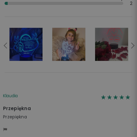
2
Klaudia
☆☆☆☆☆
★★★★★
Przepiękna
Przepiękna