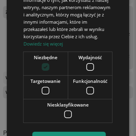
informacje o tym, jak korzystasz z naszej
witryny, naszym partnerom reklamowym
Zasilanie
Podstawka zasilana jest be
i analitycznym, którzy mogą łączyć je z
zprzewodowo 3 bateriami
innymi informacjami, które im
AA (brak w zestawie) lub p
przekazałeś lub które zebrali w wyniku
oprzez podłączenie kabla z
korzystania przez Ciebie z ich usług.
asilającego do kontaktu z
Dowiedz się więcej
użyciem kostki zasilającej
(np. od telefonu) lub gniaz
Niezbędne
Wydajność
da USB w laptopie.
Wymiary tablicy świetlnej
16x18cm
Targetowanie
Funkcjonalność
Wysokość podstawki
4 cm
Niesklasyfikowane
Produkty z tej samej kategorii