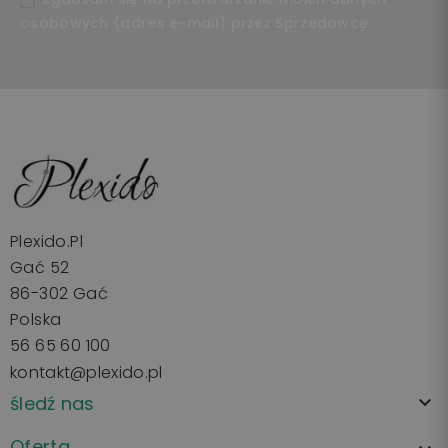
osobowych (adres e-mail) przez Sprzedawcę
Plexido.pl
Gać 52
86-302 Gać
Polska
56 65 60 100
kontakt@plexido.pl
śledź nas

Oferta