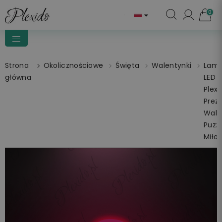
0

Strona
Okolicznościowe
Święta
Walentynki
Lam
główna
LED 
Plexi
Prez
Wale
Puzz
Miłoś