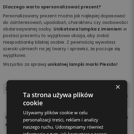
Dlaczego warto spersonalizować prezent?
Personalizowany prezent można jak najlepiej dopasować
do zainteresowań, upodobań, charakteru czy osobowości
obdarowywanej osoby.
Unikatowa lampka z imieniem
w
postaci prezentu to wyjątkowa okazja, aby zrobić
niespodziankę bliskiej osobie. Z pewnością wywołasz
szeroki uśmiech na jej twarzy i sprawisz, że poczuje się
wyjątkowo.
Wszystko za sprawą
unikalnej lampki marki Plexido!
×
Zawartość zestawu
tablica świetlna, podstawk
Ta strona używa plików
a, pilot, kabel zasilający, ins
cookie
trukcja.
Używamy plików cookie w celu
Liczba kolorów podświetl
16 kolorów do wyboru za po
personalizacji treści, reklam i analizy
enia
mocą pilota dołączonego
naszego ruchu. Udostępniamy również
do zestawu.