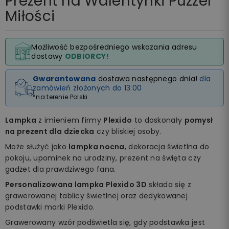
Prezent na Walentynki Puzzel
Miłości
Możliwość bezpośredniego wskazania adresu
dostawy
ODBIORCY!
Gwarantowana
dostawa następnego dnia!
dla
zamówień złożonych do 13:00
*na terenie Polski
Lampka
z imieniem firmy
Plexido
to doskonały
pomysł
na prezent dla dziecka
czy bliskiej osoby.
Może służyć jako
lampka nocna
, dekoracja świetlna do
pokoju, upominek na urodziny, prezent na święta czy
gadżet dla prawdziwego fana.
Personalizowana lampka Plexido 3D
składa się z
grawerowanej tablicy świetlnej oraz dedykowanej
podstawki marki Plexido.
Grawerowany wzór podświetla się, gdy podstawka jest