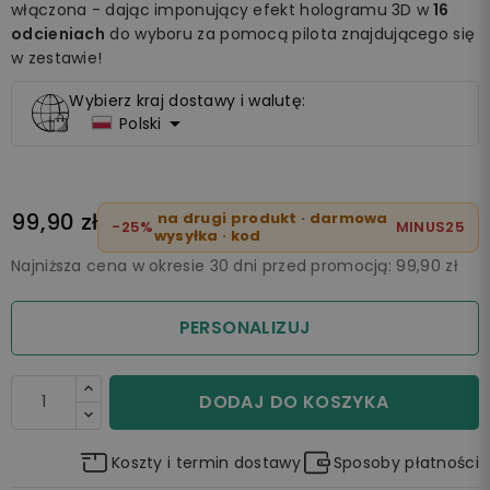
włączona - dając imponujący efekt hologramu 3D w
16
odcieniach
do wyboru za pomocą pilota znajdującego się
w zestawie!
Wybierz kraj dostawy i walutę:

Polski
99,90 zł
na drugi produkt · darmowa
-25%
MINUS25
wysyłka · kod
Najniższa cena w okresie 30 dni przed promocją:
99,90 zł
PERSONALIZUJ
DODAJ DO KOSZYKA
Koszty i termin dostawy
Sposoby płatności