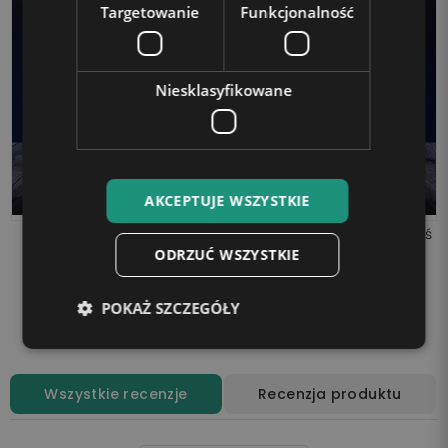
Targetowanie
Funkcjonalność
Niesklasyfikowane
AKCEPTUJE WSZYSTKIE
Lampka LED 3D Plexido
Lampka LED 3D Plexido Miś
Słonik Mandala
Panda Mandala
ODRZUĆ WSZYSTKIE
99,90 zł
99,90 zł
POKAŻ SZCZEGÓŁY
Dodaj do koszyka
Dodaj do koszyka
Wszystkie recenzje
Recenzja produktu