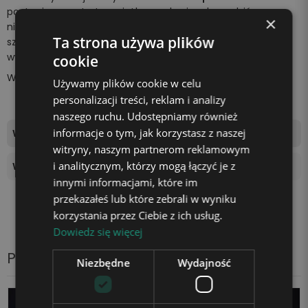
postaci prezentu to wyjątkowa okazja, aby zrobić
×
niespodziankę bliskiej osobie. Z pewnością wywołasz
Ta strona używa plików
szeroki uśmiech na jej twarzy i sprawisz, że poczuje się
wyjątkowo.
cookie
Wszystko za sprawą
unikalnej lampki marki Plexido!
Używamy plików cookie w celu
personalizacji treści, reklam i analizy
naszego ruchu. Udostępniamy również
informacje o tym, jak korzystasz z naszej
Wymiary tablicy świetlnej
16x14,5cm
witryny, naszym partnerom reklamowym
i analitycznym, którzy mogą łączyć je z
Wysokość podstawki
4 cm
innymi informacjami, które im
przekazałeś lub które zebrali w wyniku
korzystania przez Ciebie z ich usług.
Dowiedz się więcej
Produkty z tej samej kategorii
Niezbędne
Wydajność