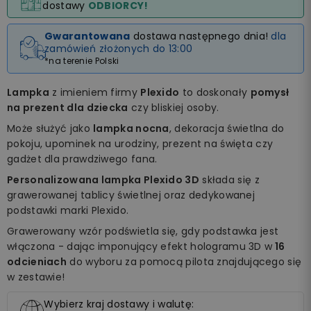
dostawy
ODBIORCY!
Gwarantowana
dostawa następnego dnia!
dla
zamówień złożonych do 13:00
*na terenie Polski
Lampka
z imieniem firmy
Plexido
to doskonały
pomysł
na prezent dla dziecka
czy bliskiej osoby.
Może służyć jako
lampka nocna
, dekoracja świetlna do
pokoju, upominek na urodziny, prezent na święta czy
gadżet dla prawdziwego fana.
Personalizowana lampka Plexido 3D
składa się z
grawerowanej tablicy świetlnej oraz dedykowanej
podstawki marki Plexido.
Grawerowany wzór podświetla się, gdy podstawka jest
włączona - dając imponujący efekt hologramu 3D w
16
odcieniach
do wyboru za pomocą pilota znajdującego się
w zestawie!
Wybierz kraj dostawy i walutę: