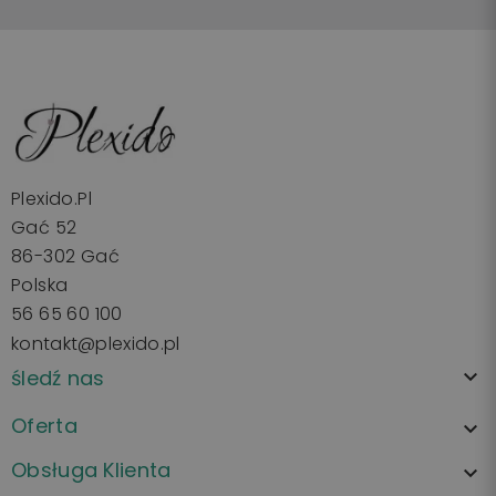
Plexido.pl
Gać 52
86-302 Gać
Polska
56 65 60 100
kontakt@plexido.pl
śledź nas

Oferta

Obsługa Klienta
