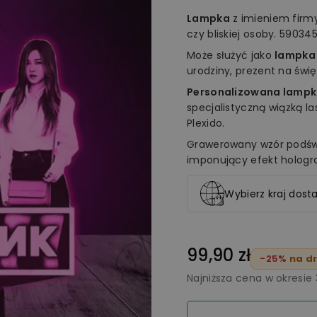
Lampka
z imieniem fir
czy bliskiej osoby. 5903
Może służyć jako
lampka
urodziny, prezent na świ
Personalizowana lampk
specjalistyczną wiązką l
Plexido.
Grawerowany wzór podświ
imponujący efekt holog
Wybierz kraj dosta
99,90 zł
-25%
na dr
Najniższa cena w okresie