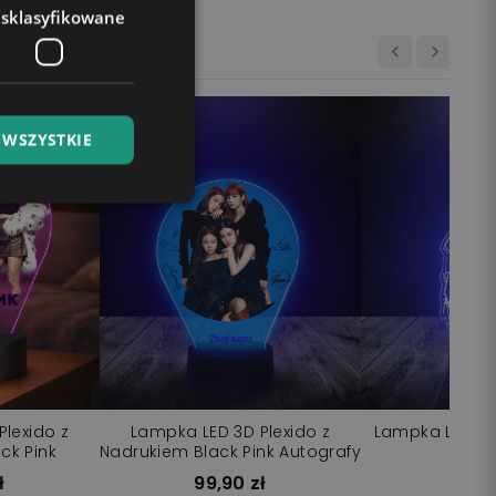
esklasyfikowane
 WSZYSTKIE
lexido z
Lampka LED 3D Plexido z
Lampka LED 3D 
ck Pink
Nadrukiem Black Pink Autografy
Pi
ł
99,90 zł
99,9