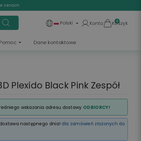
er cenach.
0
Polski
Konto
Koszyk

Pomoc
Dane kontaktowe
D Plexido Black Pink Zespół
redniego wskazania adresu dostawy
ODBIORCY!
dostawa następnego dnia!
dla zamówień złożonych do