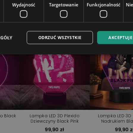
Wydajność
Targetowanie
Funkcjonalność
Ni
EGÓŁY
ODRZUĆ WSZYSTKIE
AKCEPTUJE
o Black
Lampka LED 3D Plexido
Lampka LED 3D P
Dziewczyny Black Pink
Nadrukiem Bla
99,90 zł
99,90 z