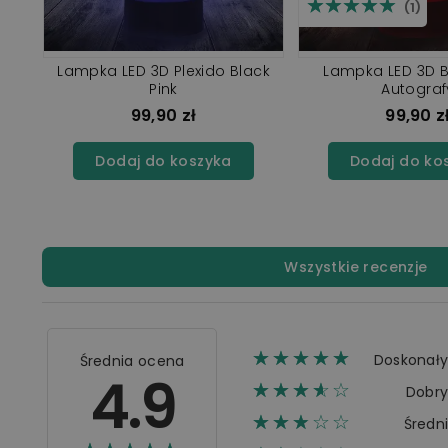
☆☆☆☆☆
★★★★★
(1)
Pop
Lampka LED 3D Plexido Black
Lampka LED 3D B
Pink
Autograf
99,90 zł
99,90 z
Dodaj do koszyka
Dodaj do ko
Wszystkie recenzje
☆☆☆☆☆
★★★★★
Doskonał
Średnia ocena
4.9
☆☆☆☆☆
★★★★
Dobr
☆☆☆☆☆
★★★
Średn