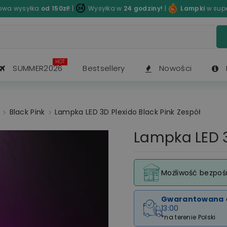
wa wysyłka
od 150zł!
|
Wysyłka w
24 godziny!
|
Lampki
w sup
HOT
SUMMER2026
Bestsellery
Nowości
Black Pink
Lampka LED 3D Plexido Black Pink Zespół
Lampka LED 3
Możliwość bezpoś
Gwarantowana
13:00
*na terenie Polski