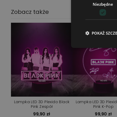
Niezbędne
Zobacz także
POKAŻ SZCZ
Lampka LED 3D Plexido Black
Lampka LED 3D Plexid
Pink Zespół
Pink K-Pop
99,90 zł
99,90 zł