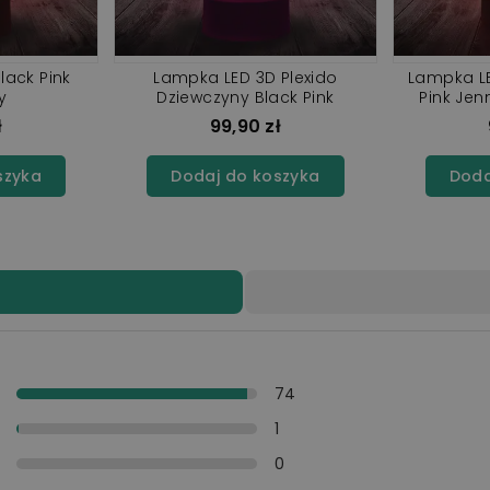
lack Pink
Lampka LED 3D Plexido
Lampka LE
y
Dziewczyny Black Pink
Pink Jen
ł
99,90 zł
szyka
Dodaj do koszyka
Doda
y
74
y
1
i
0