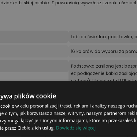
ziankę bliskiej osobie. Z pewnością wywołasz szeroki uśmiech 
tablica świetlna, podstawka, pi
16 kolorów do wyboru za pom
Podstawka zasilana jest bezp
ez podłączenie kabla zasilają
elefonu) lub gniazda USB w la
żywa plików cookie
17,2x17,2cm
okie w celu personalizacji treści, reklam i analizy naszego ru
4 cm
je o tym, jak korzystasz z naszej witryny, naszym partnerom re
rzy mogą łączyć je z innymi informacjami, które im przekazałeś l
a przez Ciebie z ich usług.
Dowiedz się więcej