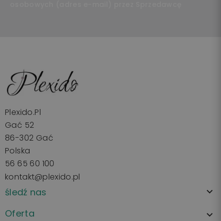
osobowych (adres e-mail) przez Sprzedawcę
Plexido.pl
Gać 52
86-302 Gać
Polska
56 65 60 100
kontakt@plexido.pl
śledź nas

Oferta
