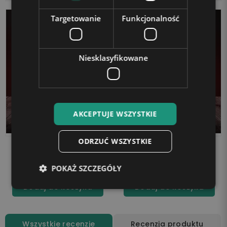
Targetowanie
Funkcjonalność
Niesklasyfikowane
AKCEPTUJE WSZYSTKIE
ODRZUĆ WSZYSTKIE
Lampka LED 3D Plexido
Lampka LED 3D Plexido
Samochód Subaru
Samochód Honda Civic
99,90 zł
99,90 zł
POKAŻ SZCZEGÓŁY
Dodaj do koszyka
Dodaj do koszyka
Wszystkie recenzje
Recenzja produktu