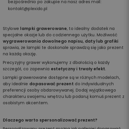
bezpośrednio po zakupie na nasz adres mail:
kontakt@plexido.pl
Stylowe
lampki grawerowane
, to idealny dodatek na
specjalne okazje lub do codziennego użytku. Możliwość
wygrawerowania dowolnego napisu, daty lub grafiki
sprawia, że lampki te doskonale sprawdzą się jako prezent
na każdą okazję.
Precyzyjny grawer wykonujemy z dbałością o każdy
szczegół, co zapewnia
estetyczny i trwały efekt
.
Lampki grawerowane dostępne są w różnych modelach,
aby idealnie
dopasować prezent
do indywidualnych
preferencji osoby obdarowywanej. Dodaj wyjątkowego
charakteru swojemu wnętrzu lub podaruj komuś prezent z
osobistym akcentem.
Dlaczego warto spersonalizować prezent?
Personalizowany prezent można jak najlepiej dopasować