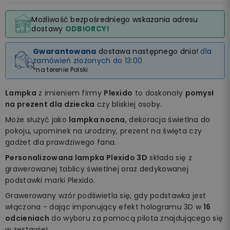
Możliwość bezpośredniego wskazania adresu
dostawy
ODBIORCY!
Gwarantowana
dostawa następnego dnia!
dla
zamówień złożonych do 13:00
*na terenie Polski
Lampka
z imieniem firmy
Plexido
to doskonały
pomysł
na prezent dla dziecka
czy bliskiej osoby.
Może służyć jako
lampka nocna
, dekoracja świetlna do
pokoju, upominek na urodziny, prezent na święta czy
gadżet dla prawdziwego fana.
Personalizowana lampka Plexido 3D
składa się z
grawerowanej tablicy świetlnej oraz dedykowanej
podstawki marki Plexido.
Grawerowany wzór podświetla się, gdy podstawka jest
włączona - dając imponujący efekt hologramu 3D w
16
odcieniach
do wyboru za pomocą pilota znajdującego się
w zestawie!