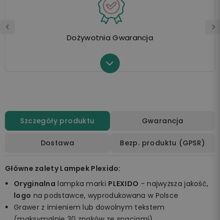
Dożywotnia Gwarancja
Szczegóły produktu
Gwarancja
Dostawa
Bezp. produktu (GPSR)
Główne zalety Lampek Plexido:
Oryginalna
lampka marki
PLEXIDO
- najwyższa jakość,
logo
na podstawce, wyprodukowana w Polsce
Grawer z imieniem lub dowolnym tekstem
(maksymalnie 30 znaków ze spacjami)