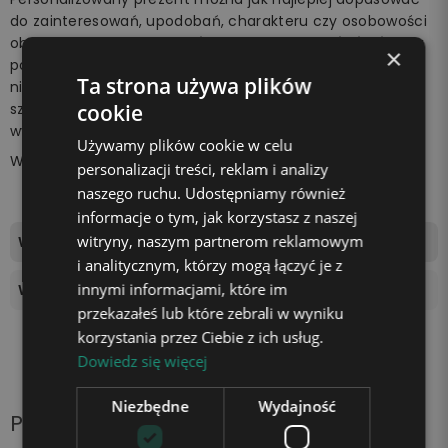
do zainteresowań, upodobań, charakteru czy osobowości
obdarowywanej osoby.
Unikatowa lampka z imieniem
w
×
postaci prezentu to wyjątkowa okazja, aby zrobić
Ta strona używa plików
niespodziankę bliskiej osobie. Z pewnością wywołasz
szeroki uśmiech na jej twarzy i sprawisz, że poczuje się
cookie
wyjątkowo.
Używamy plików cookie w celu
Wszystko za sprawą
unikalnej lampki marki Plexido!
personalizacji treści, reklam i analizy
naszego ruchu. Udostępniamy również
informacje o tym, jak korzystasz z naszej
witryny, naszym partnerom reklamowym
Wymiary tablicy świetlnej
16,5x10,5cm
i analitycznym, którzy mogą łączyć je z
innymi informacjami, które im
Wysokość podstawki
4 cm
przekazałeś lub które zebrali w wyniku
korzystania przez Ciebie z ich usług.
Dowiedz się więcej
Niezbędne
Wydajność
Produkty z tej samej kategorii