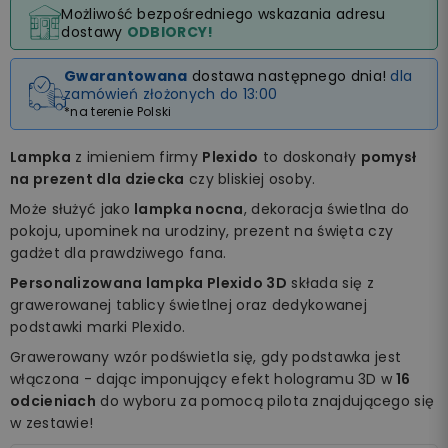
Możliwość bezpośredniego wskazania adresu
dostawy
ODBIORCY!
Gwarantowana
dostawa następnego dnia!
dla
zamówień złożonych do 13:00
*na terenie Polski
Lampka
z imieniem firmy
Plexido
to doskonały
pomysł
na prezent dla dziecka
czy bliskiej osoby.
Może służyć jako
lampka nocna
, dekoracja świetlna do
pokoju, upominek na urodziny, prezent na święta czy
gadżet dla prawdziwego fana.
Personalizowana lampka Plexido 3D
składa się z
grawerowanej tablicy świetlnej oraz dedykowanej
podstawki marki Plexido.
Grawerowany wzór podświetla się, gdy podstawka jest
włączona - dając imponujący efekt hologramu 3D w
16
odcieniach
do wyboru za pomocą pilota znajdującego się
w zestawie!