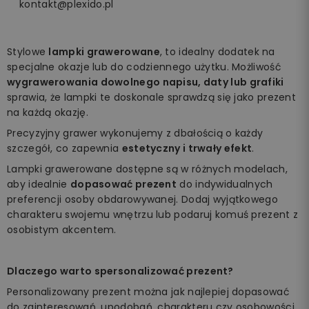
kontakt@plexido.pl
Stylowe
lampki grawerowane
, to idealny dodatek na
specjalne okazje lub do codziennego użytku. Możliwość
wygrawerowania dowolnego napisu, daty lub grafiki
sprawia, że lampki te doskonale sprawdzą się jako prezent
na każdą okazję.
Precyzyjny grawer wykonujemy z dbałością o każdy
szczegół, co zapewnia
estetyczny i trwały efekt
.
Lampki grawerowane dostępne są w różnych modelach,
aby idealnie
dopasować prezent
do indywidualnych
preferencji osoby obdarowywanej. Dodaj wyjątkowego
charakteru swojemu wnętrzu lub podaruj komuś prezent z
osobistym akcentem.
Dlaczego warto spersonalizować prezent?
Personalizowany prezent można jak najlepiej dopasować
do zainteresowań, upodobań, charakteru czy osobowości