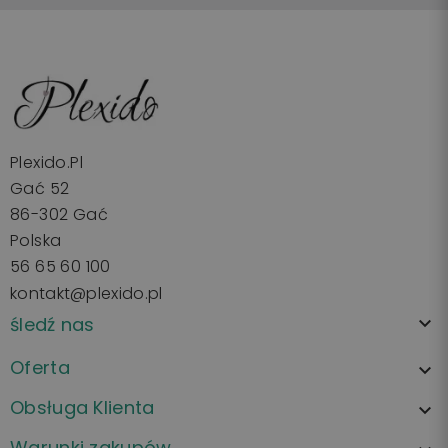
Plexido.pl
Gać 52
86-302 Gać
Polska
56 65 60 100
kontakt@plexido.pl
śledź nas

Oferta

Obsługa Klienta

Warunki zakupów