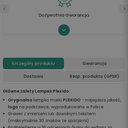
Dożywotnia Gwarancja
Szczegóły produktu
Gwarancja
Dostawa
Bezp. produktu (GPSR)
Główne zalety Lampek Plexido:
Oryginalna
lampka marki
PLEXIDO
- najwyższa jakość,
logo
na podstawce, wyprodukowana w Polsce
Grawer z imieniem lub dowolnym tekstem
(maksymalnie 30 znaków ze spacjami)
Podświetlenie w 16 odcieniach (kolor do wyboru za