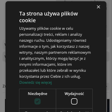
AA (brak w zestawie) lub p
×
oprzez podłączenie kabla z
Ta strona używa plików
asilającego do kontaktu z
cookie
użyciem kostki zasilającej
(np. od telefonu) lub gniaz
Używamy plików cookie w celu
da USB w laptopie.
personalizacji treści, reklam i analizy
naszego ruchu. Udostępniamy również
Wymiary tablicy świetlnej
13,5x18cm
informacje o tym, jak korzystasz z naszej
witryny, naszym partnerom reklamowym
Wysokość podstawki
4 cm
i analitycznym, którzy mogą łączyć je z
innymi informacjami, które im
przekazałeś lub które zebrali w wyniku
korzystania przez Ciebie z ich usług.
Dowiedz się więcej
Zobacz także
Niezbędne
Wydajność