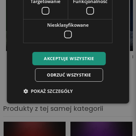
Targetowanie
Funkcjonalność
Niesklasyfikowane
Lampka LED 3D Plexido
Lampka LED 3D Plexido
L
AKCEPTUJE WSZYSTKIE
Opel Logo
Samochód Mini Cooper
99,90 zł
99,90 zł
ODRZUĆ WSZYSTKIE
POKAŻ SZCZEGÓŁY
Produkty z tej samej kategorii