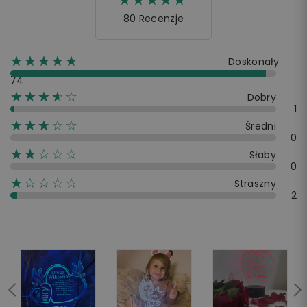
☆☆☆☆☆
★★★★★
80 Recenzje
☆☆☆☆☆
★★★★★
Doskonały
74
☆☆☆☆☆
★★★★
Dobry
1
☆☆☆☆☆
★★★
Średni
0
☆☆☆☆☆
★★
Słaby
0
☆☆☆☆☆
★
Straszny
2