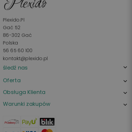
Plexido.pl
Gać 52
86-302 Gać
Polska
56 65 60 100
kontakt@plexido.pl
śledź nas

Oferta

Obsługa Klienta

Warunki zakupów
