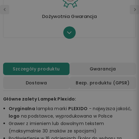
Dożywotnia Gwarancja
Szczegóły produktu
Gwarancja
Dostawa
Bezp. produktu (GPSR)
Główne zalety Lampek Plexido:
Oryginalna
lampka marki
PLEXIDO
- najwyższa jakość,
logo
na podstawce, wyprodukowana w Polsce
Grawer z imieniem lub dowolnym tekstem
(maksymalnie 30 znaków ze spacjami)
Podświetlenie w 16 odcieniach (kolor do wyboru za