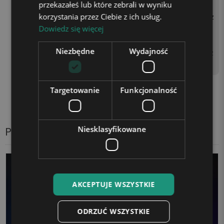
przekazałeś lub które zebrali w wyniku
AA (brak w zestawie) lub p
korzystania przez Ciebie z ich usług.
oprzez podłączenie kabla z
Dowiedz się więcej
asilającego do kontaktu z
użyciem kostki zasilającej
Niezbędne
Wydajność
(np. od telefonu) lub gniaz
da USB w laptopie.
Targetowanie
Funkcjonalność
Produkty z tej samej kategorii
Niesklasyfikowane
AKCEPTUJE WSZYSTKIE
ODRZUĆ WSZYSTKIE