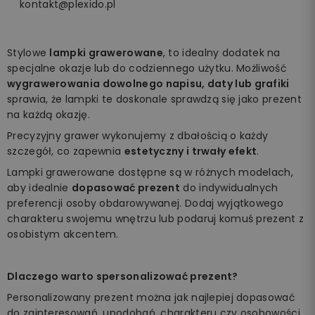
kontakt@plexido.pl
Stylowe
lampki grawerowane
, to idealny dodatek na
specjalne okazje lub do codziennego użytku. Możliwość
wygrawerowania dowolnego napisu, daty lub grafiki
sprawia, że lampki te doskonale sprawdzą się jako prezent
na każdą okazję.
Precyzyjny grawer wykonujemy z dbałością o każdy
szczegół, co zapewnia
estetyczny i trwały efekt
.
Lampki grawerowane dostępne są w różnych modelach,
aby idealnie
dopasować prezent
do indywidualnych
preferencji osoby obdarowywanej. Dodaj wyjątkowego
charakteru swojemu wnętrzu lub podaruj komuś prezent z
osobistym akcentem.
Dlaczego warto spersonalizować prezent?
Personalizowany prezent można jak najlepiej dopasować
do zainteresowań, upodobań, charakteru czy osobowości