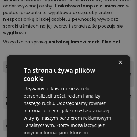
obdarowywanej osoby.
Unikatowa lampka z imieniem
w
postaci prezentu to wyjątkowa okazja, aby zrobić
niespodziankę bliskiej osobie. Z pewnością wywołasz
szeroki uśmiech na jej twarzy i sprawisz, że poczuje się
wyjątkowo.
Wszystko za sprawą
unikalnej lampki marki Plexido!
×
Zawartość zestawu
tablica świetlna, podstawk
Ta strona używa plików
a, pilot, kabel zasilający, ins
cookie
trukcja.
Używamy plików cookie w celu
personalizacji treści, reklam i analizy
Liczba kolorów podświetl
16 kolorów do wyboru za po
naszego ruchu. Udostępniamy również
enia
mocą pilota dołączonego
informacje o tym, jak korzystasz z naszej
do zestawu.
witryny, naszym partnerom reklamowym
i analitycznym, którzy mogą łączyć je z
Zasilanie
Podstawka zasilana jest be
innymi informacjami, które im
zprzewodowo 3 bateriami