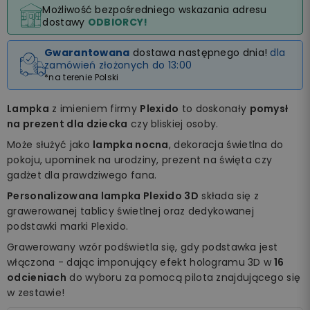
Możliwość bezpośredniego wskazania adresu
dostawy
ODBIORCY!
Gwarantowana
dostawa następnego dnia!
dla
zamówień złożonych do 13:00
*na terenie Polski
Lampka
z imieniem firmy
Plexido
to doskonały
pomysł
na prezent dla dziecka
czy bliskiej osoby.
Może służyć jako
lampka nocna
, dekoracja świetlna do
pokoju, upominek na urodziny, prezent na święta czy
gadżet dla prawdziwego fana.
Personalizowana lampka Plexido 3D
składa się z
grawerowanej tablicy świetlnej oraz dedykowanej
podstawki marki Plexido.
Grawerowany wzór podświetla się, gdy podstawka jest
włączona - dając imponujący efekt hologramu 3D w
16
odcieniach
do wyboru za pomocą pilota znajdującego się
w zestawie!