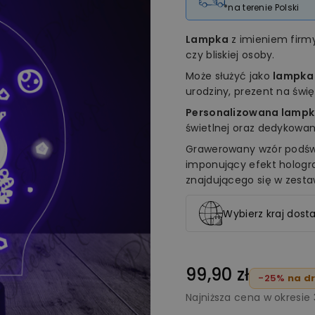
*na terenie Polski
Lampka
z imieniem fir
czy bliskiej osoby.
Może służyć jako
lampka
urodziny, prezent na świ
Personalizowana lampk
świetlnej oraz dedykowan
Grawerowany wzór podświ
imponujący efekt holog
znajdującego się w zesta
Wybierz kraj dosta
99,90 zł
-25%
na dr
Najniższa cena w okresie