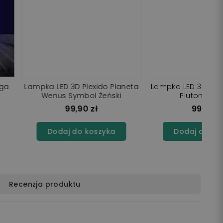
 3D Plexido Planeta
Lampka LED 3D Plexido Planeta
 Symbol Męski
Eris Orbita
99,90 zł
99,90 zł
j do koszyka
Dodaj do koszyka
Recenzja produktu