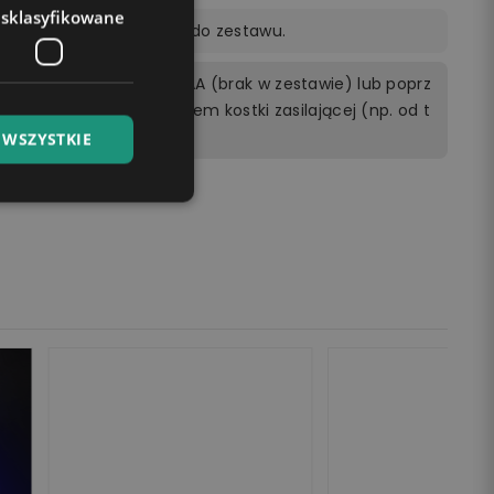
esklasyfikowane
ocą pilota dołączonego do zestawu.
rzewodowo 3 bateriami AA (brak w zestawie) lub poprz
cego do kontaktu z użyciem kostki zasilającej (np. od t
ptopie.
 WSZYSTKIE