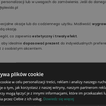
o personalizacji lub w uwagach do zamówienia. Jeśli do danego
@plexido.pl
specjalne okazje lub do codziennego użytku. Możliwość
wygrawe
dą okazję.
zegół, co zapewnia
estetyczny i trwały efekt
.
 aby idealnie
dopasować prezent
do indywidualnych prefer
t z osobistym akcentem.
ać do zainteresowań, upodobań, charakteru czy osobowości 
żywa plików cookie
ziankę bliskiej osobie. Z pewnością wywołasz szeroki uśmiech 
okie w celu personalizacji treści, reklam i analizy naszego ru
je o tym, jak korzystasz z naszej witryny, naszym partnerom re
rzy mogą łączyć je z innymi informacjami, które im przekazałeś l
a przez Ciebie z ich usług.
Dowiedz się więcej
tablica świetlna, podstawka, pi