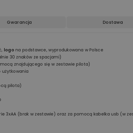
Gwarancja
Dostawa
ć,
logo
na podstawce, wyprodukowana w Polsce
nie 30 znaków ze spacjami)
omocą znajdującego się w zestawie pilota)
o użytkowania
cą pilota)
D
rie 3xAA (brak w zestawie) oraz za pomocą kabelka usb (w ze