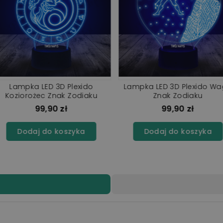
ido Planeta
Lampka LED 3D Plexido Panna
Lampka LED
mos
Znak Zodiaku
Mars
ł
99,90 zł
szyka
Dodaj do koszyka
Doda