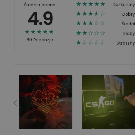
☆☆☆☆☆
★★★★★
Doskonał
Średnia ocena
4.9
☆☆☆☆☆
★★★★
Dobr
☆☆☆☆☆
★★★
Średn
☆☆☆☆☆
★★★★★
☆☆☆☆☆
★★
Słab
80 Recenzje
☆☆☆☆☆
★
Straszn