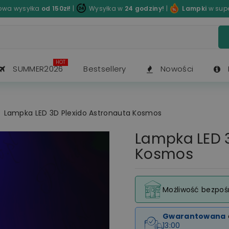
wa wysyłka
od 150zł!
|
Wysyłka w
24 godziny!
|
Lampki
w sup
HOT
SUMMER2026
Bestsellery
Nowości
Lampka LED 3D Plexido Astronauta Kosmos
Lampka LED 3
Kosmos
Możliwość bezpoś
Gwarantowana
13:00