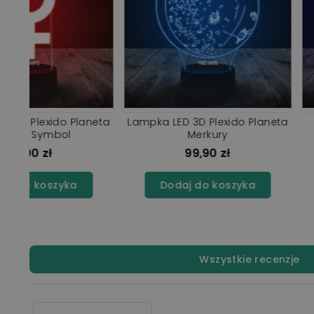
aga
Lampka LED 3D Plexido Planeta
Lampka LED 3D Plex
Wenus Symbol Żeński
Pluton Kos
99,90 zł
99,90 z
Dodaj do koszyka
Dodaj do ko
Wszystkie recenzje