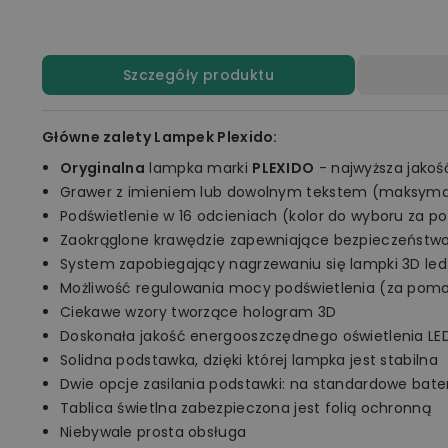
Szczegóły produktu
Główne zalety Lampek Plexido:
Oryginalna
lampka marki
PLEXIDO
- najwyższa jakoś
Grawer z imieniem lub dowolnym tekstem (maksymal
Podświetlenie w 16 odcieniach (kolor do wyboru za p
Zaokrąglone krawędzie zapewniające bezpieczeństw
System zapobiegający nagrzewaniu się lampki 3D led
Możliwość regulowania mocy podświetlenia (za pomo
Ciekawe wzory tworzące hologram 3D
Doskonała jakość energooszczędnego oświetlenia LE
Solidna podstawka, dzięki której lampka jest stabilna
Dwie opcje zasilania podstawki: na standardowe bate
Tablica świetlna zabezpieczona jest folią ochronną
Niebywale prosta obsługa