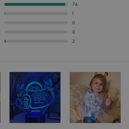
y
74
y
1
i
0
y
0
y
2