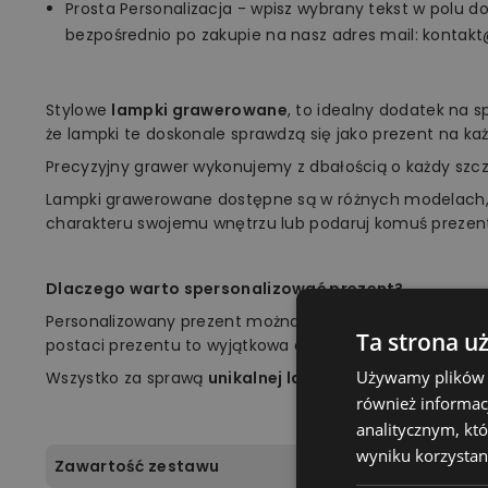
Prosta Personalizacja - wpisz wybrany tekst w polu d
bezpośrednio po zakupie na nasz adres mail: kontakt
Stylowe
lampki grawerowane
, to idealny dodatek na 
że lampki te doskonale sprawdzą się jako prezent na każ
Precyzyjny grawer wykonujemy z dbałością o każdy szc
Lampki grawerowane dostępne są w różnych modelach,
charakteru swojemu wnętrzu lub podaruj komuś prezen
Dlaczego warto spersonalizować prezent?
Personalizowany prezent można jak najlepiej dopasow
Ta strona u
postaci prezentu to wyjątkowa okazja, aby zrobić niespod
Używamy plików co
Wszystko za sprawą
unikalnej lampki marki Plexido!
również informac
analitycznym, któ
wyniku korzystani
Zawartość zestawu