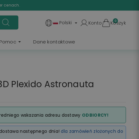
er cenach.
0
Polski
Konto
Koszyk

Pomoc
Dane kontaktowe
D Plexido Astronauta
redniego wskazania adresu dostawy
ODBIORCY!
dostawa następnego dnia!
dla zamówień złożonych do