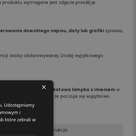
 produktu wymagane jest zdjęcie prześlij je
rowania dowolnego napisu, daty lub grafiki
sprawia,
encji osoby obdarowywanej. Dodaj wyjątkowego
×
obdarowywanej osoby.
Unikatowa lampka z imieniem
w
na jej twarzy i sprawisz, że poczuje się wyjątkowo.
chu. Udostępniamy
klamowym i
ub które zebrali w
lot, kabel zasilający, instrukcja.