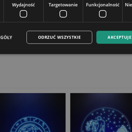
Wydajność
Targetowanie
Funkcjonalność
Ni
16 kolorów do wyboru za pom
Podstawka zasilana jest bezp
ez podłączenie kabla zasilają
elefonu) lub gniazda USB w la
EGÓŁY
ODRZUĆ WSZYSTKIE
AKCEPTUJE