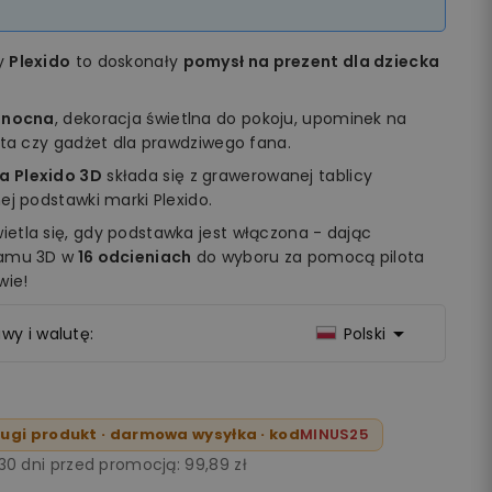
my
Plexido
to doskonały
pomysł na prezent dla dziecka
 nocna
, dekoracja świetlna do pokoju, upominek na
ęta czy gadżet dla prawdziwego fana.
a Plexido 3D
składa się z grawerowanej tablicy
ej podstawki marki Plexido.
etla się, gdy podstawka jest włączona - dając
ramu 3D w
16 odcieniach
do wyboru za pomocą pilota
wie!

wy i walutę:
Polski
ugi produkt · darmowa wysyłka · kod
MINUS25
 30 dni przed promocją:
99,89 zł