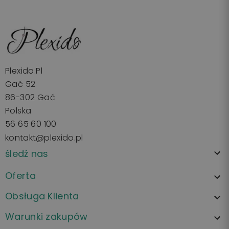
Plexido.pl
Gać 52
86-302 Gać
Polska
56 65 60 100
kontakt@plexido.pl
śledź nas

Oferta

Obsługa Klienta

Warunki zakupów
