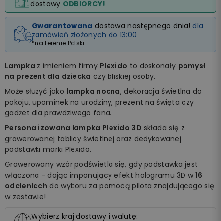
dostawy
ODBIORCY!
Gwarantowana
dostawa następnego dnia!
dla
zamówień złożonych do 13:00
*na terenie Polski
Lampka
z imieniem firmy
Plexido
to doskonały
pomysł
na prezent dla dziecka
czy bliskiej osoby.
Może służyć jako
lampka nocna
, dekoracja świetlna do
pokoju, upominek na urodziny, prezent na święta czy
gadżet dla prawdziwego fana.
Personalizowana lampka Plexido 3D
składa się z
grawerowanej tablicy świetlnej oraz dedykowanej
podstawki marki Plexido.
Grawerowany wzór podświetla się, gdy podstawka jest
włączona - dając imponujący efekt hologramu 3D w
16
odcieniach
do wyboru za pomocą pilota znajdującego się
w zestawie!
Wybierz kraj dostawy i walutę: