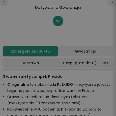
Dożywotnia Gwarancja
Szczegóły produktu
Gwarancja
Dostawa
Bezp. produktu (GPSR)
Główne zalety Lampek Plexido:
Oryginalna
lampka marki
PLEXIDO
- najwyższa jakość,
logo
na podstawce, wyprodukowana w Polsce
Grawer z imieniem lub dowolnym tekstem
(maksymalnie 30 znaków ze spacjami)
Podświetlenie w 16 odcieniach (kolor do wyboru za
pomocą znajdującego się w zestawie pilota)