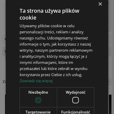
×
oprzez podłączenie kabla z
asilającego do kontaktu z
Ta strona używa plików
użyciem kostki zasilającej
cookie
(np. od telefonu) lub gniaz
Używamy plików cookie w celu
da USB w laptopie.
personalizacji treści, reklam i analizy
naszego ruchu. Udostępniamy również
Wymiary tablicy świetlnej
18x13cm
informacje o tym, jak korzystasz z naszej
witryny, naszym partnerom reklamowym
Wysokość podstawki
4 cm
i analitycznym, którzy mogą łączyć je z
innymi informacjami, które im
przekazałeś lub które zebrali w wyniku
korzystania przez Ciebie z ich usług.
Dowiedz się więcej
Zobacz także
Niezbędne
Wydajność
Targetowanie
Funkcjonalność