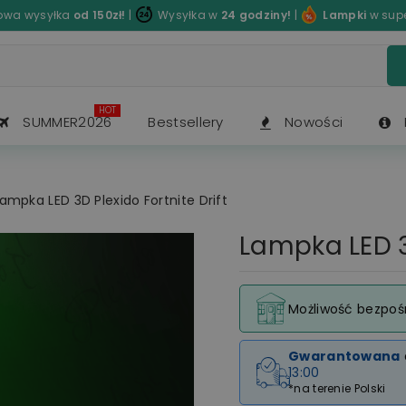
wa wysyłka
od 150zł!
|
Wysyłka w
24 godziny!
|
Lampki
w sup
HOT
SUMMER2026
Bestsellery
Nowości
ampka LED 3D Plexido Fortnite Drift
Lampka LED 3D
Możliwość bezpoś
Gwarantowana
13:00
*na terenie Polski