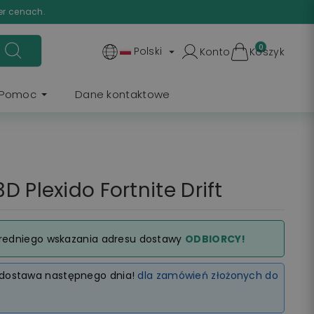
er cenach.
0
Polski
Konto
Koszyk

Pomoc
Dane kontaktowe
 Plexido Fortnite Drift
redniego wskazania adresu dostawy
ODBIORCY!
dostawa następnego dnia!
dla zamówień złożonych do