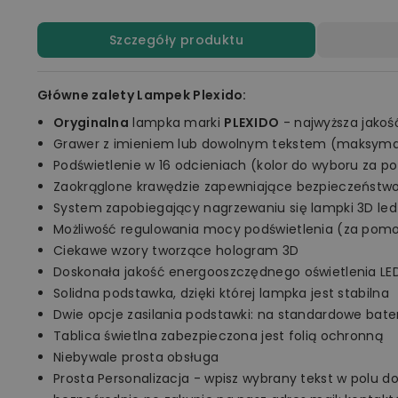
Szczegóły produktu
Główne zalety Lampek Plexido:
Oryginalna
lampka marki
PLEXIDO
- najwyższa jakoś
Grawer z imieniem lub dowolnym tekstem (maksymal
Podświetlenie w 16 odcieniach (kolor do wyboru za p
Zaokrąglone krawędzie zapewniające bezpieczeństw
System zapobiegający nagrzewaniu się lampki 3D led
Możliwość regulowania mocy podświetlenia (za pomo
Ciekawe wzory tworzące hologram 3D
Doskonała jakość energooszczędnego oświetlenia LE
Solidna podstawka, dzięki której lampka jest stabilna
Dwie opcje zasilania podstawki: na standardowe bate
Tablica świetlna zabezpieczona jest folią ochronną
Niebywale prosta obsługa
Prosta Personalizacja - wpisz wybrany tekst w polu d