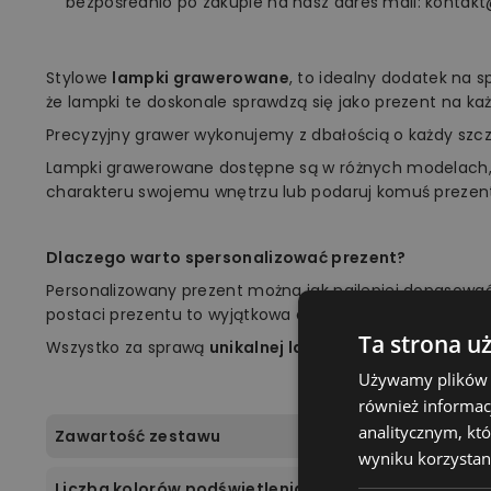
bezpośrednio po zakupie na nasz adres mail: kontakt
Stylowe
lampki grawerowane
, to idealny dodatek na 
że lampki te doskonale sprawdzą się jako prezent na każ
Precyzyjny grawer wykonujemy z dbałością o każdy szc
Lampki grawerowane dostępne są w różnych modelach,
charakteru swojemu wnętrzu lub podaruj komuś prezen
Dlaczego warto spersonalizować prezent?
Personalizowany prezent można jak najlepiej dopasow
postaci prezentu to wyjątkowa okazja, aby zrobić niespod
Ta strona u
Wszystko za sprawą
unikalnej lampki marki Plexido!
Używamy plików co
również informac
analitycznym, któ
Zawartość zestawu
wyniku korzystani
Liczba kolorów podświetlenia