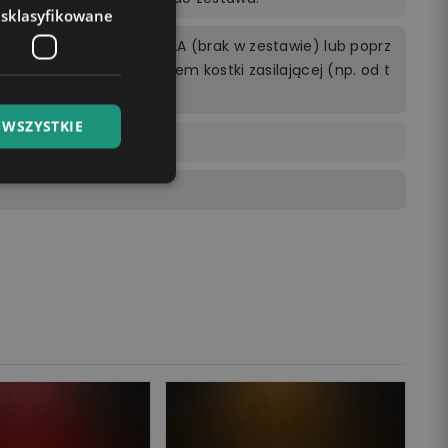
esklasyfikowane
rzewodowo 3 bateriami AA (brak w zestawie) lub poprz
cego do kontaktu z użyciem kostki zasilającej (np. od t
ptopie.
 WSZYSTKIE