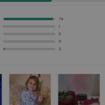
y
74
y
1
i
0
y
0
y
2