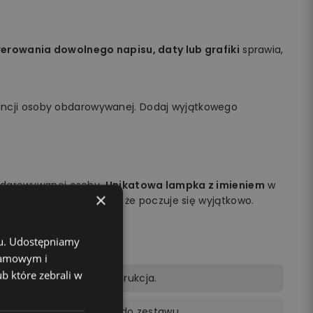
rowania dowolnego napisu, daty lub grafiki
sprawia,
encji osoby obdarowywanej. Dodaj wyjątkowego
obdarowywanej osoby.
Unikatowa lampka z imieniem
w
×
na jej twarzy i sprawisz, że poczuje się wyjątkowo.
chu. Udostępniamy
klamowym i
ub które zebrali w
lot, kabel zasilający, instrukcja.
ocą pilota dołączonego do zestawu.