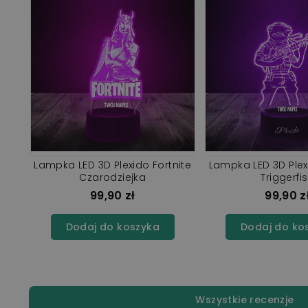
nite
Lampka LED 3D Plexido Fortnite
Lampka LED 3D Plex
Czarodziejka
Triggerfi
99,90 zł
99,90 z
Dodaj do koszyka
Dodaj do ko
Wszystkie recenzje