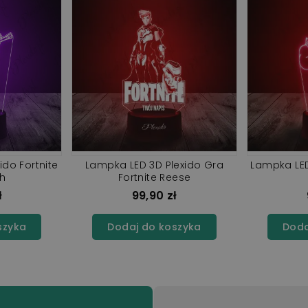
ido Fortnite
Lampka LED 3D Plexido Gra
Lampka LED
sh
Fortnite Reese
ł
99,90 zł
szyka
Dodaj do koszyka
Doda