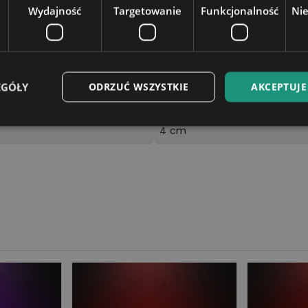
Wydajność
Targetowanie
Funkcjonalność
Ni
Podstawka zasilana jest bezp
ez podłączenie kabla zasilają
elefonu) lub gniazda USB w la
EGÓŁY
ODRZUĆ WSZYSTKIE
AKCEPTUJE
18,5x10cm
4 cm