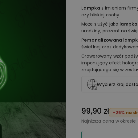
Lampka
z imieniem fir
czy bliskiej osoby.
Może służyć jako
lampka
urodziny, prezent na świ
Personalizowana lampk
świetlnej oraz dedykowan
Grawerowany wzór podświ
imponujący efekt holog
znajdującego się w zesta
Wybierz kraj dosta
99,90 zł
-25%
na dr
Najniższa cena w okresie