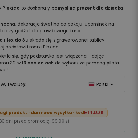
my
Plexido
to doskonały
pomysł na prezent dla dziecka
 nocna
, dekoracja świetlna do pokoju, upominek na
ęta czy gadżet dla prawdziwego fana.
a Plexido 3D
składa się z grawerowanej tablicy
ej podstawki marki Plexido.
etla się, gdy podstawka jest włączona - dając
ramu 3D w
16 odcieniach
do wyboru za pomocą pilota
wie!

wy i walutę:
Polski
ugi produkt · darmowa wysyłka · kod
MINUS25
 30 dni przed promocją:
99,90 zł