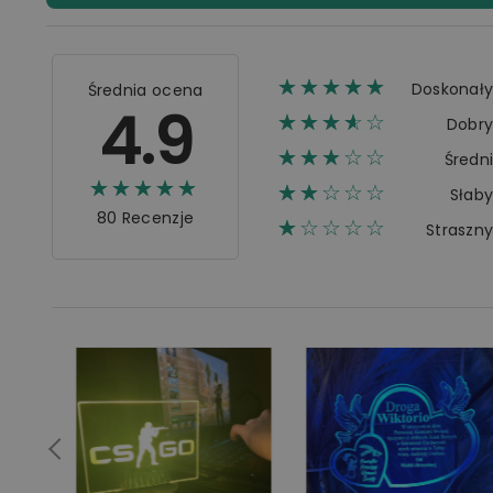
☆☆☆☆☆
★★★★★
Doskonał
Średnia ocena
4.9
☆☆☆☆☆
★★★★
Dobr
☆☆☆☆☆
★★★
Średn
☆☆☆☆☆
★★★★★
☆☆☆☆☆
★★
Słab
80 Recenzje
☆☆☆☆☆
★
Straszn