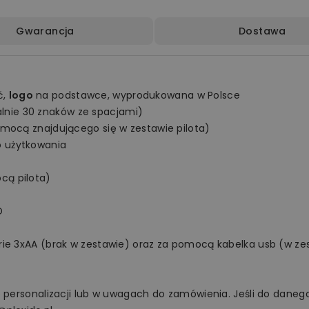
Gwarancja
Dostawa
ć,
logo
na podstawce, wyprodukowana w Polsce
nie 30 znaków ze spacjami)
omocą znajdującego się w zestawie pilota)
o użytkowania
cą pilota)
D
rie 3xAA (brak w zestawie) oraz za pomocą kabelka usb (w ze
o personalizacji lub w uwagach do zamówienia. Jeśli do danego