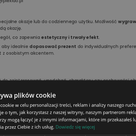
@plexido.pl
specjalne okazje lub do codziennego użytku. Możliwość
wygrawe
dą okazję.
zegół, co zapewnia
estetyczny i trwały efekt
.
 aby idealnie
dopasować prezent
do indywidualnych prefer
t z osobistym akcentem.
ać do zainteresowań, upodobań, charakteru czy osobowości 
ziankę bliskiej osobie. Z pewnością wywołasz szeroki uśmiech 
żywa plików cookie
okie w celu personalizacji treści, reklam i analizy naszego ru
je o tym, jak korzystasz z naszej witryny, naszym partnerom re
rzy mogą łączyć je z innymi informacjami, które im przekazałeś l
tablica świetlna, podstawka, pi
a przez Ciebie z ich usług.
Dowiedz się więcej
16 kolorów do wyboru za pom