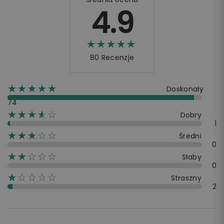
4.9
☆☆☆☆☆
★★★★★
80 Recenzje
☆☆☆☆☆
★★★★★
Doskonały
74
☆☆☆☆☆
★★★★
Dobry
1
☆☆☆☆☆
★★★
Średni
0
☆☆☆☆☆
★★
Słaby
0
☆☆☆☆☆
★
Straszny
2