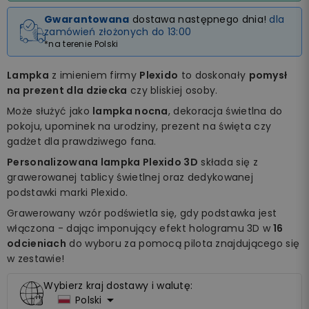
Gwarantowana
dostawa następnego dnia!
dla
zamówień złożonych do 13:00
*na terenie Polski
Lampka
z imieniem firmy
Plexido
to doskonały
pomysł
na prezent dla dziecka
czy bliskiej osoby.
Może służyć jako
lampka nocna
, dekoracja świetlna do
pokoju, upominek na urodziny, prezent na święta czy
gadżet dla prawdziwego fana.
Personalizowana lampka Plexido 3D
składa się z
grawerowanej tablicy świetlnej oraz dedykowanej
podstawki marki Plexido.
Grawerowany wzór podświetla się, gdy podstawka jest
włączona - dając imponujący efekt hologramu 3D w
16
odcieniach
do wyboru za pomocą pilota znajdującego się
w zestawie!
Wybierz kraj dostawy i walutę:

Polski