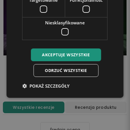
Targetowanie
Funkcjonalność
Niesklasyfikowane
AKCEPTUJE WSZYSTKIE
Lampka LED 3D Plexido
Lampka LED 3D Plexido
Prezent Apex Czaszka
Prezent Apex Conduit
ODRZUĆ WSZYSTKIE
99,90 zł
99,90 zł
POKAŻ SZCZEGÓŁY
Dodaj do koszyka
Dodaj do koszyka
Wszystkie recenzje
Recenzja produktu
Średnia ocena