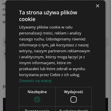
niespodziankę bliskiej osobie. Z pewnością wywołasz
×
szeroki uśmiech na jej twarzy i sprawisz, że poczuje się
Ta strona używa plików
wyjątkowo.
cookie
Wszystko za sprawą
unikalnej lampki marki Plexido!
Używamy plików cookie w celu
personalizacji treści, reklam i analizy
naszego ruchu. Udostępniamy również
Wymiary tablicy świetlnej
17x13,5cm
informacje o tym, jak korzystasz z naszej
witryny, naszym partnerom reklamowym
Wysokość podstawki
4 cm
i analitycznym, którzy mogą łączyć je z
innymi informacjami, które im
przekazałeś lub które zebrali w wyniku
korzystania przez Ciebie z ich usług.
Dowiedz się więcej
Produkty z tej samej kategorii
Niezbędne
Wydajność