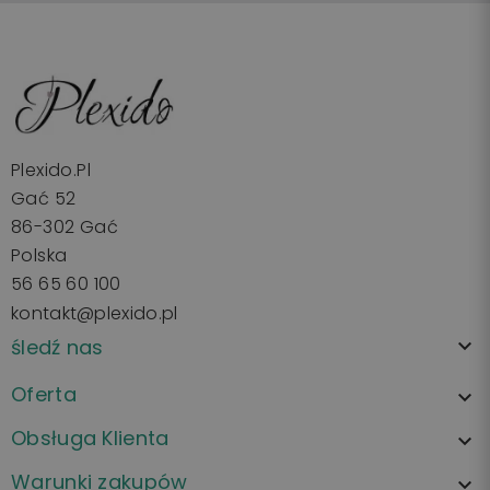
Plexido.pl
Gać 52
86-302 Gać
Polska
56 65 60 100
kontakt@plexido.pl
śledź nas

Oferta

Obsługa Klienta

Warunki zakupów
