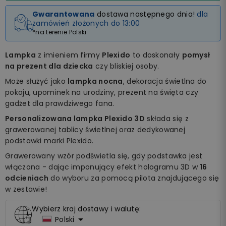
Gwarantowana
dostawa następnego dnia!
dla
zamówień złożonych do 13:00
*na terenie Polski
Lampka
z imieniem firmy
Plexido
to doskonały
pomysł
na prezent dla dziecka
czy bliskiej osoby.
Może służyć jako
lampka nocna
, dekoracja świetlna do
pokoju, upominek na urodziny, prezent na święta czy
gadżet dla prawdziwego fana.
Personalizowana lampka Plexido 3D
składa się z
grawerowanej tablicy świetlnej oraz dedykowanej
podstawki marki Plexido.
Grawerowany wzór podświetla się, gdy podstawka jest
włączona - dając imponujący efekt hologramu 3D w
16
odcieniach
do wyboru za pomocą pilota znajdującego się
w zestawie!
Wybierz kraj dostawy i walutę:

Polski