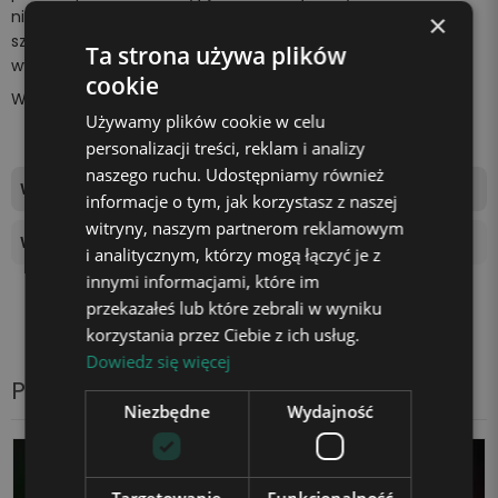
niespodziankę bliskiej osobie. Z pewnością wywołasz
×
szeroki uśmiech na jej twarzy i sprawisz, że poczuje się
Ta strona używa plików
wyjątkowo.
cookie
Wszystko za sprawą
unikalnej lampki marki Plexido!
Używamy plików cookie w celu
personalizacji treści, reklam i analizy
naszego ruchu. Udostępniamy również
Wymiary tablicy świetlnej
17,5x12cm
informacje o tym, jak korzystasz z naszej
witryny, naszym partnerom reklamowym
Wysokość podstawki
4 cm
i analitycznym, którzy mogą łączyć je z
innymi informacjami, które im
przekazałeś lub które zebrali w wyniku
korzystania przez Ciebie z ich usług.
Dowiedz się więcej
Produkty z tej samej kategorii
Niezbędne
Wydajność