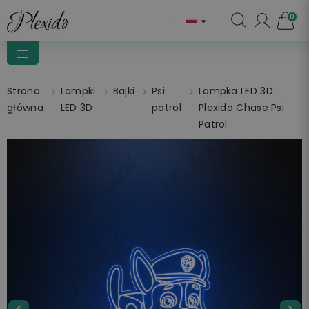
0

Strona
Lampki
Bajki
Psi
Lampka LED 3D
główna
LED 3D
patrol
Plexido Chase Psi
Patrol