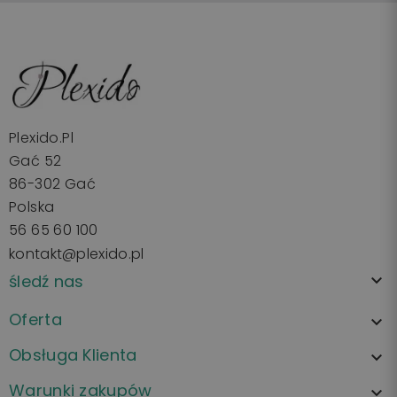
Plexido.pl
Gać 52
86-302 Gać
Polska
56 65 60 100
kontakt@plexido.pl
śledź nas

Oferta

Obsługa Klienta

Warunki zakupów
