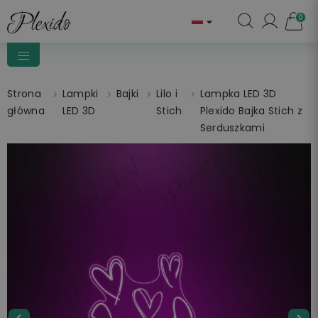
0

Strona
Lampki
Bajki
Lilo i
Lampka LED 3D
główna
LED 3D
Stich
Plexido Bajka Stich z
Serduszkami