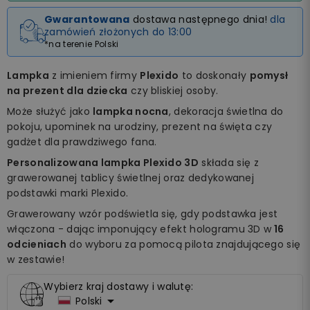
Gwarantowana
dostawa następnego dnia!
dla
zamówień złożonych do 13:00
*na terenie Polski
Lampka
z imieniem firmy
Plexido
to doskonały
pomysł
na prezent dla dziecka
czy bliskiej osoby.
Może służyć jako
lampka nocna
, dekoracja świetlna do
pokoju, upominek na urodziny, prezent na święta czy
gadżet dla prawdziwego fana.
Personalizowana lampka Plexido 3D
składa się z
grawerowanej tablicy świetlnej oraz dedykowanej
podstawki marki Plexido.
Grawerowany wzór podświetla się, gdy podstawka jest
włączona - dając imponujący efekt hologramu 3D w
16
odcieniach
do wyboru za pomocą pilota znajdującego się
w zestawie!
Wybierz kraj dostawy i walutę:

Polski