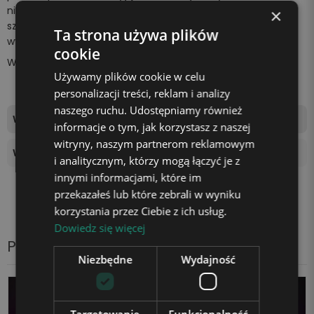
niespodziankę bliskiej osobie. Z pewnością wywołasz
×
szeroki uśmiech na jej twarzy i sprawisz, że poczuje się
Ta strona używa plików
wyjątkowo.
cookie
Wszystko za sprawą
unikalnej lampki marki Plexido!
Używamy plików cookie w celu
personalizacji treści, reklam i analizy
naszego ruchu. Udostępniamy również
Wymiary tablicy świetlnej
17,5x11cm
informacje o tym, jak korzystasz z naszej
witryny, naszym partnerom reklamowym
Wysokość podstawki
4 cm
i analitycznym, którzy mogą łączyć je z
innymi informacjami, które im
przekazałeś lub które zebrali w wyniku
korzystania przez Ciebie z ich usług.
Dowiedz się więcej
Produkty z tej samej kategorii
Niezbędne
Wydajność