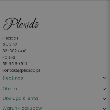
Plexido.pl
Gać 52
86-302 Gać
Polska
56 65 60 100
kontakt@plexido.pl
śledź nas

Oferta

Obsługa Klienta

Warunki zakupów
