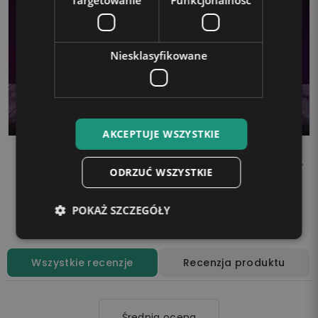
Targetowanie
Funkcjonalność
Niesklasyfikowane
AKCEPTUJE WSZYSTKIE
Lampka LED 3D Plexido
Lampka LED 3D Plexido
Andzia Różowy
Stich i Angel na Chmurce
ODRZUĆ WSZYSTKIE
Eksperyment
Bajka Prezent
99,90 zł
99,90 zł
POKAŻ SZCZEGÓŁY
Dodaj do koszyka
Dodaj do koszyka
Wszystkie recenzje
Recenzja produktu
Średnia ocena