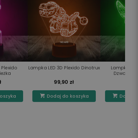
 Plexido
Lampka LED 3D Plexido Dinotrux
Lampka LED
ieżka
Dzwonecz
ł
99,90 zł
99,9
koszyka
Dodaj do koszyka
Dodaj d