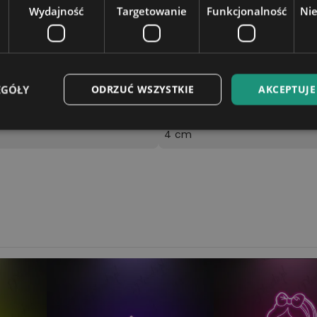
Wydajność
Targetowanie
Funkcjonalność
Ni
Podstawka zasilana jest bezp
ez podłączenie kabla zasilają
elefonu) lub gniazda USB w la
EGÓŁY
ODRZUĆ WSZYSTKIE
AKCEPTUJE
18x10cm
4 cm