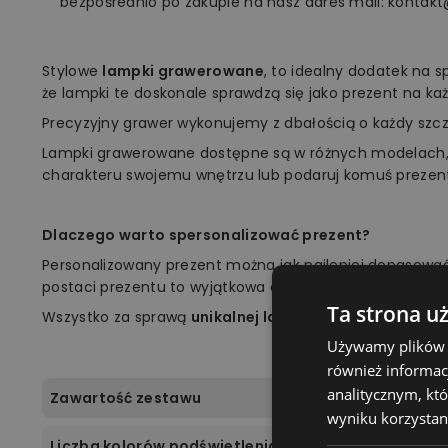
bezpośrednio po zakupie na nasz adres mail: kontakt
Stylowe
lampki grawerowane
, to idealny dodatek na 
że lampki te doskonale sprawdzą się jako prezent na każ
Precyzyjny grawer wykonujemy z dbałością o każdy szc
Lampki grawerowane dostępne są w różnych modelach,
charakteru swojemu wnętrzu lub podaruj komuś prezen
Dlaczego warto spersonalizować prezent?
Personalizowany prezent można jak najlepiej dopasow
postaci prezentu to wyjątkowa okazja, aby zrobić niespod
Ta strona u
Wszystko za sprawą
unikalnej lampki marki Plexido!
Używamy plików co
również informac
analitycznym, któ
Zawartość zestawu
wyniku korzystani
Liczba kolorów podświetlenia