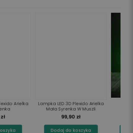
 LED 3D Plexido
Lampka LED 3D Plexido Mała
neczek Wróżka
Syrenka Arielka
99,90 zł
99,90 zł
j do koszyka
Dodaj do koszyka