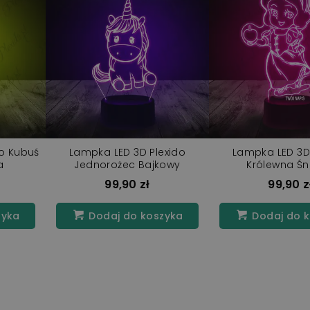
do Kubuś
Lampka LED 3D Plexido
Lampka LED 3D
a
Jednorożec Bajkowy
Królewna Śn
99,90 zł
99,90 z
zyka
Dodaj do koszyka
Dodaj do 