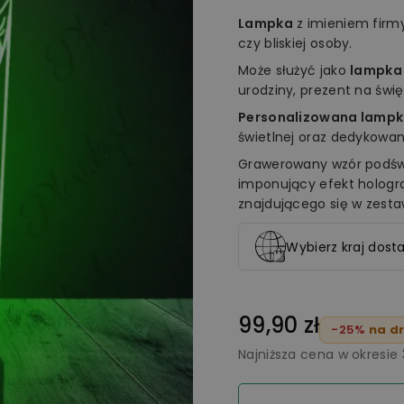
Lampka
z imieniem fir
czy bliskiej osoby.
Może służyć jako
lampka
urodziny, prezent na świ
Personalizowana lampk
świetlnej oraz dedykowan
Grawerowany wzór podświ
imponujący efekt holog
znajdującego się w zesta
Wybierz kraj dosta
99,90 zł
-25%
na dr
Najniższa cena w okresie