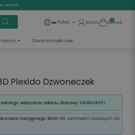
er cenach.
0
Polski
Konto
Koszyk

Pomoc
Dane kontaktowe
3D Plexido Dzwoneczek
redniego wskazania adresu dostawy
ODBIORCY!
dostawa następnego dnia!
dla zamówień złożonych do