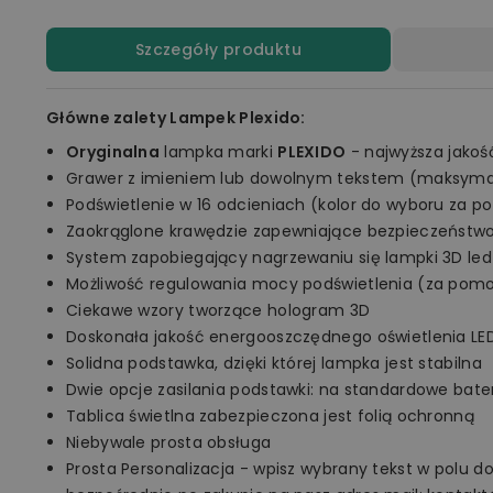
Szczegóły produktu
Główne zalety Lampek Plexido:
Oryginalna
lampka marki
PLEXIDO
- najwyższa jakoś
Grawer z imieniem lub dowolnym tekstem (maksymal
Podświetlenie w 16 odcieniach (kolor do wyboru za p
Zaokrąglone krawędzie zapewniające bezpieczeństw
System zapobiegający nagrzewaniu się lampki 3D led
Możliwość regulowania mocy podświetlenia (za pomo
Ciekawe wzory tworzące hologram 3D
Doskonała jakość energooszczędnego oświetlenia LE
Solidna podstawka, dzięki której lampka jest stabilna
Dwie opcje zasilania podstawki: na standardowe bate
Tablica świetlna zabezpieczona jest folią ochronną
Niebywale prosta obsługa
Prosta Personalizacja - wpisz wybrany tekst w polu d