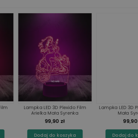
ido Arielka
Lampka LED 3D Plexido Arielka
Lampka
nka
Mała Syrenka W Muszli
Dzwo
ł
99,90 zł
szyka
Dodaj do koszyka
Doda