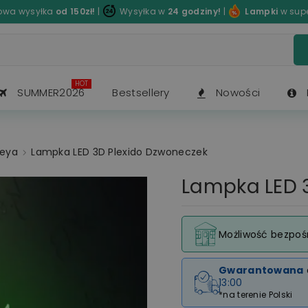
wa wysyłka
od 150zł!
|
Wysyłka w
24 godziny!
|
Lampki
w sup
HOT
SUMMER2026
Bestsellery
Nowości
neya
Lampka LED 3D Plexido Dzwoneczek
Lampka LED 
Możliwość bezpoś
Gwarantowana
13:00
*na terenie Polski