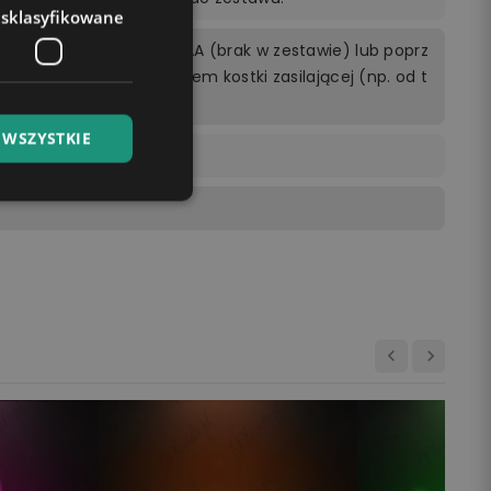
esklasyfikowane
rzewodowo 3 bateriami AA (brak w zestawie) lub poprz
cego do kontaktu z użyciem kostki zasilającej (np. od t
ptopie.
 WSZYSTKIE