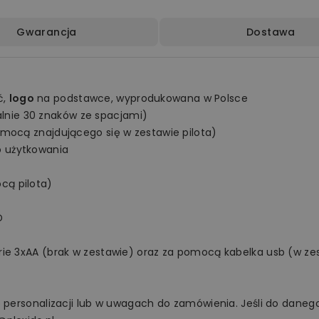
Gwarancja
Dostawa
ć,
logo
na podstawce, wyprodukowana w Polsce
nie 30 znaków ze spacjami)
omocą znajdującego się w zestawie pilota)
o użytkowania
cą pilota)
D
rie 3xAA (brak w zestawie) oraz za pomocą kabelka usb (w ze
o personalizacji lub w uwagach do zamówienia. Jeśli do danego