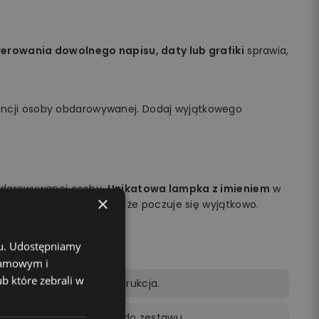
rowania dowolnego napisu, daty lub grafiki
sprawia,
encji osoby obdarowywanej. Dodaj wyjątkowego
obdarowywanej osoby.
Unikatowa lampka z imieniem
w
×
na jej twarzy i sprawisz, że poczuje się wyjątkowo.
chu. Udostępniamy
klamowym i
ub które zebrali w
lot, kabel zasilający, instrukcja.
ocą pilota dołączonego do zestawu.