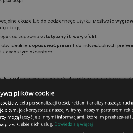
@plexido.pl
specjalne okazje lub do codziennego użytku. Możliwość
wygrawe
dą okazję.
zegół, co zapewnia
estetyczny i trwały efekt
.
 aby idealnie
dopasować prezent
do indywidualnych prefer
t z osobistym akcentem.
ać do zainteresowań, upodobań, charakteru czy osobowości 
ziankę bliskiej osobie. Z pewnością wywołasz szeroki uśmiech 
żywa plików cookie
okie w celu personalizacji treści, reklam i analizy naszego ru
je o tym, jak korzystasz z naszej witryny, naszym partnerom re
rzy mogą łączyć je z innymi informacjami, które im przekazałeś l
tablica świetlna, podstawka, pi
a przez Ciebie z ich usług.
Dowiedz się więcej
16 kolorów do wyboru za pom