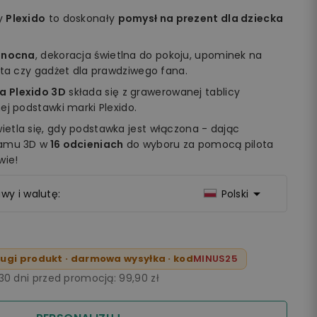
my
Plexido
to doskonały
pomysł na prezent dla dziecka
 nocna
, dekoracja świetlna do pokoju, upominek na
ęta czy gadżet dla prawdziwego fana.
a Plexido 3D
składa się z grawerowanej tablicy
ej podstawki marki Plexido.
etla się, gdy podstawka jest włączona - dając
ramu 3D w
16 odcieniach
do wyboru za pomocą pilota
wie!

wy i walutę:
Polski
ugi produkt · darmowa wysyłka · kod
MINUS25
 30 dni przed promocją:
99,90 zł