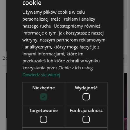
cookie
asilającego do kontaktu z
użyciem kostki zasilającej
Używamy plików cookie w celu
(np. od telefonu) lub gniaz
personalizacji treści, reklam i analizy
da USB w laptopie.
naszego ruchu. Udostępniamy również
informacje o tym, jak korzystasz z naszej
witryny, naszym partnerom reklamowym
i analitycznym, którzy mogą łączyć je z
innymi informacjami, które im
Zobacz także
przekazałeś lub które zebrali w wyniku
korzystania przez Ciebie z ich usług.
Dowiedz się więcej
Niezbędne
Wydajność
Targetowanie
Funkcjonalność
☆☆☆☆☆
★★★★★
(1)