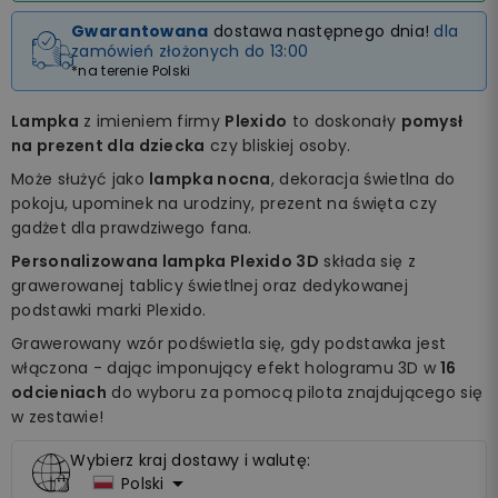
Gwarantowana
dostawa następnego dnia!
dla
zamówień złożonych do 13:00
*na terenie Polski
Lampka
z imieniem firmy
Plexido
to doskonały
pomysł
na prezent dla dziecka
czy bliskiej osoby.
Może służyć jako
lampka nocna
, dekoracja świetlna do
pokoju, upominek na urodziny, prezent na święta czy
gadżet dla prawdziwego fana.
Personalizowana lampka Plexido 3D
składa się z
grawerowanej tablicy świetlnej oraz dedykowanej
podstawki marki Plexido.
Grawerowany wzór podświetla się, gdy podstawka jest
włączona - dając imponujący efekt hologramu 3D w
16
odcieniach
do wyboru za pomocą pilota znajdującego się
w zestawie!
Wybierz kraj dostawy i walutę:

Polski