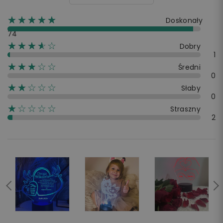
☆☆☆☆☆
★★★★★
Doskonały
74
☆☆☆☆☆
★★★★
Dobry
1
☆☆☆☆☆
★★★
Średni
0
☆☆☆☆☆
★★
Słaby
0
☆☆☆☆☆
★
Straszny
2