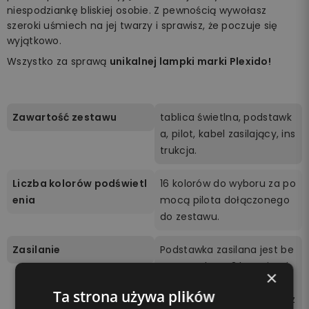
niespodziankę bliskiej osobie. Z pewnością wywołasz
szeroki uśmiech na jej twarzy i sprawisz, że poczuje się
wyjątkowo.
Wszystko za sprawą
unikalnej lampki marki Plexido!
Zawartość zestawu
tablica świetlna, podstawk
a, pilot, kabel zasilający, ins
trukcja.
Liczba kolorów podświetl
16 kolorów do wyboru za po
enia
mocą pilota dołączonego
do zestawu.
Zasilanie
Podstawka zasilana jest be
zprzewodowo 3 bateriami
×
AA (brak w zestawie) lub p
Ta strona używa plików
oprzez podłączenie kabla z