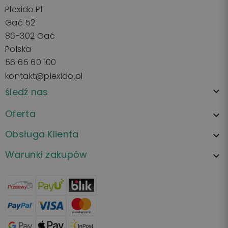
Plexido.pl
Gać 52
86-302 Gać
Polska
56 65 60 100
kontakt@plexido.pl
śledź nas

Oferta

Obsługa Klienta

Warunki zakupów
