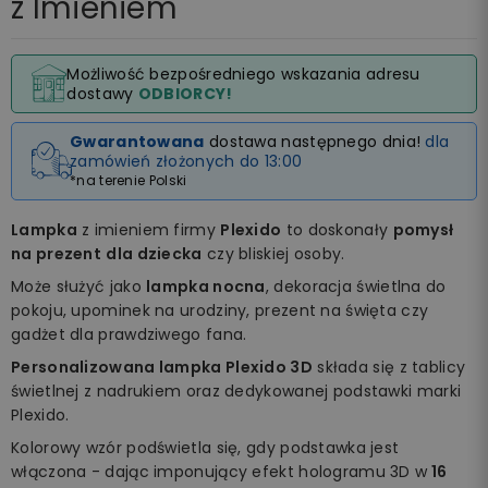
z Imieniem
Możliwość bezpośredniego wskazania adresu
dostawy
ODBIORCY!
Gwarantowana
dostawa następnego dnia!
dla
zamówień złożonych do 13:00
*na terenie Polski
Lampka
z imieniem firmy
Plexido
to doskonały
pomysł
na prezent
dla dziecka
czy bliskiej osoby.
Może służyć jako
lampka nocna
, dekoracja świetlna do
pokoju, upominek na urodziny, prezent na święta czy
gadżet dla prawdziwego fana.
Personalizowana lampka Plexido 3D
składa się z tablicy
świetlnej z nadrukiem oraz dedykowanej podstawki marki
Plexido.
Kolorowy wzór podświetla się, gdy podstawka jest
włączona - dając imponujący efekt hologramu 3D w
16