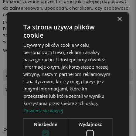
Personalizowany prezent można jak najlepiej dopasować
do zainteresowań, upodobań, charakteru czy osobowości
obdarowywanej osoby.
Unikatowa lampka z imieniem
w
×
postaci prezentu to wyjątkowa okazja, aby zrobić
Ta strona używa plików
niespodziankę bliskiej osobie. Z pewnością wywołasz
cookie
szeroki uśmiech na jej twarzy i sprawisz, że poczuje się
wyjątkowo.
Używamy plików cookie w celu
Wszystko za sprawą
unikalnej lampki marki Plexido!
personalizacji treści, reklam i analizy
naszego ruchu. Udostępniamy również
informacje o tym, jak korzystasz z naszej
witryny, naszym partnerom reklamowym
Wymiary tablicy świetlnej
13,5x19,7cm
i analitycznym, którzy mogą łączyć je z
innymi informacjami, które im
Wysokość podstawki
4 cm
przekazałeś lub które zebrali w wyniku
korzystania przez Ciebie z ich usług.
Dowiedz się więcej
Niezbędne
Wydajność
Produkty z tej samej kategorii