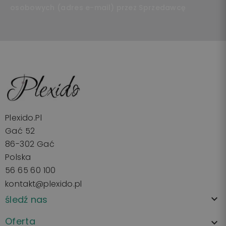
osobowych (adres e-mail) przez Sprzedawcę
Plexido.pl
Gać 52
86-302 Gać
Polska
56 65 60 100
kontakt@plexido.pl
śledź nas

Oferta
