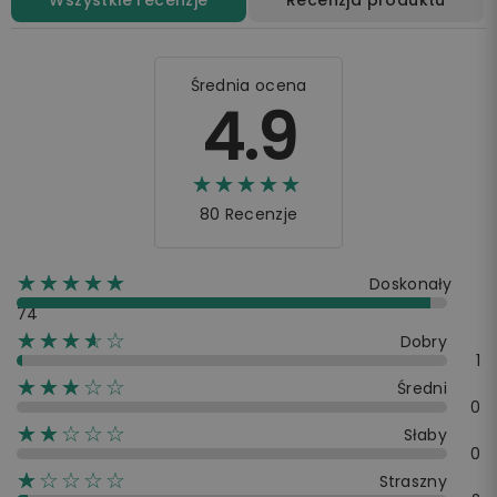
Wszystkie recenzje
Recenzja produktu
Średnia ocena
4.9
☆☆☆☆☆
★★★★★
80 Recenzje
☆☆☆☆☆
★★★★★
Doskonały
74
☆☆☆☆☆
★★★★
Dobry
1
☆☆☆☆☆
★★★
Średni
0
☆☆☆☆☆
★★
Słaby
0
☆☆☆☆☆
★
Straszny