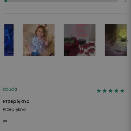
2
Klaudia
☆☆☆☆☆
★★★★★
Przepiękna
Przepiękna