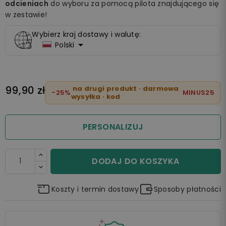
odcieniach
do wyboru za pomocą pilota znajdującego się
w zestawie!
Wybierz kraj dostawy i walutę:

Polski
99,90 zł
na drugi produkt · darmowa
-25%
MINUS25
wysyłka · kod
PERSONALIZUJ
DODAJ DO KOSZYKA
Koszty i termin dostawy
Sposoby płatności