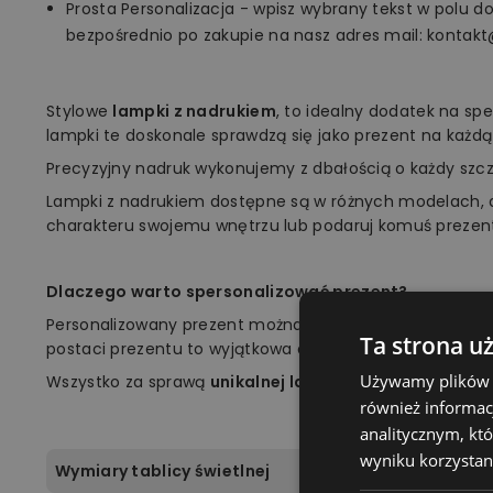
Prosta Personalizacja - wpisz wybrany tekst w polu d
bezpośrednio po zakupie na nasz adres mail: kontakt
Stylowe
lampki z nadrukiem
, to idealny dodatek na sp
lampki te doskonale sprawdzą się jako prezent na każdą
Precyzyjny nadruk wykonujemy z dbałością o każdy szc
Lampki z nadrukiem dostępne są w różnych modelach, 
charakteru swojemu wnętrzu lub podaruj komuś prezen
Dlaczego warto spersonalizować prezent?
Personalizowany prezent można jak najlepiej dopasow
Ta strona u
postaci prezentu to wyjątkowa okazja, aby zrobić niespod
Używamy plików co
Wszystko za sprawą
unikalnej lampki marki Plexido!
również informac
analitycznym, któ
wyniku korzystani
Wymiary tablicy świetlnej