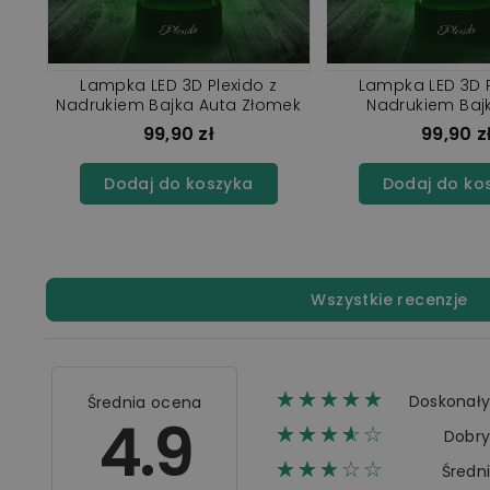
Lampka LED 3D Plexido z
Lampka LED 3D P
ek
Nadrukiem Bajka Auta Złomek
Nadrukiem Baj
McQueen Zy
99,90 zł
99,90 z
Dodaj do koszyka
Dodaj do ko
Wszystkie recenzje
☆☆☆☆☆
★★★★★
Doskonał
Średnia ocena
4.9
☆☆☆☆☆
★★★★
Dobr
☆☆☆☆☆
★★★
Średn