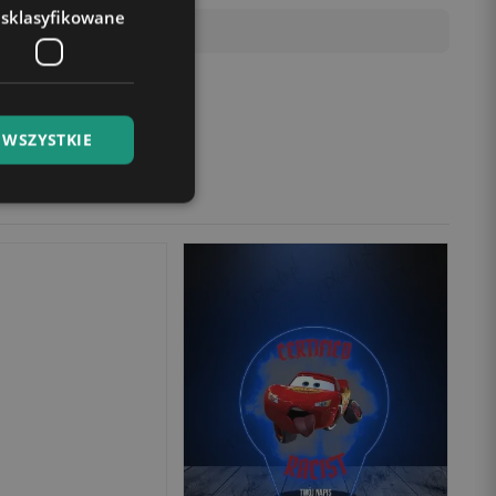
esklasyfikowane
 WSZYSTKIE