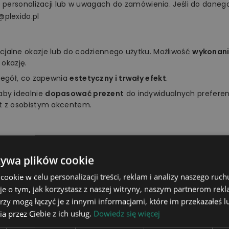
o personalizacji lub w uwagach do zamówienia. Jeśli do danego
@plexido.pl
ecjalne okazje lub do codziennego użytku. Możliwość
wykonani
 okazję.
zegół, co zapewnia
estetyczny i trwały efekt
.
aby idealnie
dopasować prezent
do indywidualnych preferen
t z osobistym akcentem.
ać do zainteresowań, upodobań, charakteru czy osobowości 
żywa plików cookie
ziankę bliskiej osobie. Z pewnością wywołasz szeroki uśmiech 
okie w celu personalizacji treści, reklam i analizy naszego ru
je o tym, jak korzystasz z naszej witryny, naszym partnerom re
rzy mogą łączyć je z innymi informacjami, które im przekazałeś l
a przez Ciebie z ich usług.
Dowiedz się więcej
18x16cm