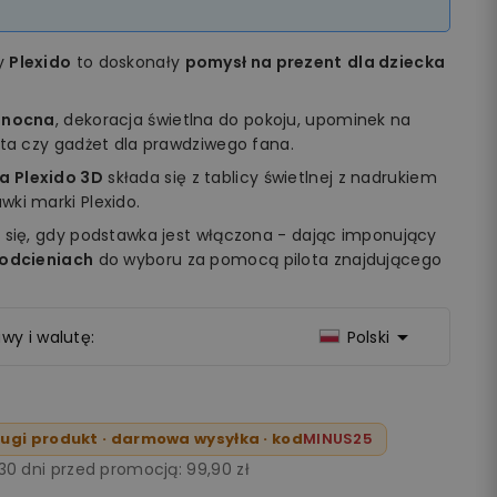
my
Plexido
to doskonały
pomysł na prezent
dla dziecka
 nocna
, dekoracja świetlna do pokoju, upominek na
ęta czy gadżet dla prawdziwego fana.
a Plexido 3D
składa się z tablicy świetlnej z nadrukiem
ki marki Plexido.
 się, gdy podstawka jest włączona - dając imponujący
 odcieniach
do wyboru za pomocą pilota znajdującego

wy i walutę:
Polski
ugi produkt · darmowa wysyłka · kod
MINUS25
 30 dni przed promocją:
99,90 zł