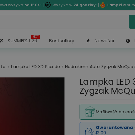
wa wysyłka
od 150zł!
|
Wysyłka w
24 godziny!
|
Lampki
w sup
HOT
SUMMER2026
Bestsellery
Nowości
uta
Lampka LED 3D Plexido z Nadrukiem Auto Zygzak McQue
Lampka LED 3
Zygzak McQ
Możliwość bezpoś
Gwarantowana
13:00