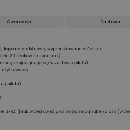
Gwarancja
Dostawa
ć,
logo
na podstawce, wyprodukowana w Polsce
nie 30 znaków ze spacjami)
omocą znajdującego się w zestawie pilota)
o użytkowania
cą pilota)
D
rie 3xAA (brak w zestawie) oraz za pomocą kabelka usb (w ze