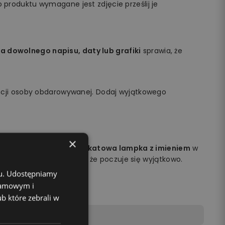
 produktu wymagane jest zdjęcie prześlij je
a dowolnego napisu, daty lub grafiki
sprawia, że
cji osoby obdarowywanej. Dodaj wyjątkowego
×
obdarowywanej osoby.
Unikatowa lampka z imieniem
w
na jej twarzy i sprawisz, że poczuje się wyjątkowo.
chu. Udostępniamy
klamowym i
ub które zebrali w