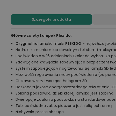
Szczegóły produktu
Główne zalety Lampek Plexido:
Oryginalna
lampka marki
PLEXIDO
- najwyższa jakoś
Nadruk z imieniem lub dowolnym tekstem (maksymal
Podświetlenie w 16 odcieniach (kolor do wyboru za p
Zaokrąglone krawędzie zapewniające bezpieczeństw
System zapobiegający nagrzewaniu się lampki 3D led
Możliwość regulowania mocy podświetlenia (za pomo
Ciekawe wzory tworzące hologram 3D
Doskonała jakość energooszczędnego oświetlenia LE
Solidna podstawka, dzięki której lampka jest stabilna
Dwie opcje zasilania podstawki: na standardowe bate
Tablica świetlna zabezpieczona jest folią ochronną
Niebywale prosta obsługa