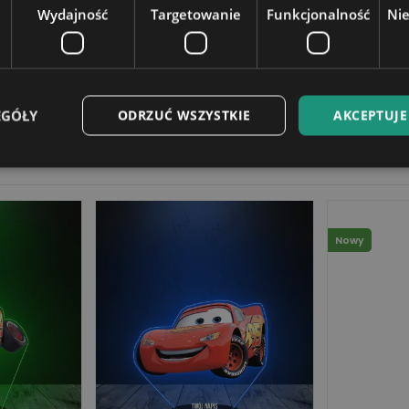
Wydajność
Targetowanie
Funkcjonalność
Ni
4 cm
EGÓŁY
ODRZUĆ WSZYSTKIE
AKCEPTUJE
Nowy