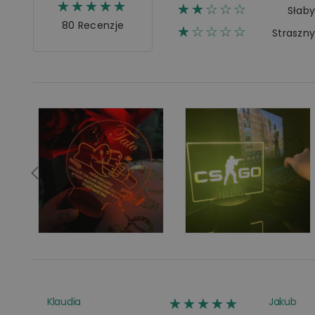
☆☆☆☆☆
★★★★★
☆☆☆☆☆
★★
Słab
80 Recenzje
☆☆☆☆☆
★
Straszn
☆☆☆☆☆
★★★★★
Klaudia
Jakub