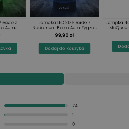
lexido z
Lampka LED 3D Plexido z
Lampka No
ka Auta
Nadrukiem Bajka Auta Zygzak
McQueen
gzak
McQueen
ł
99,90 zł
Doda
szyka
Dodaj do koszyka
y
74
y
1
i
0