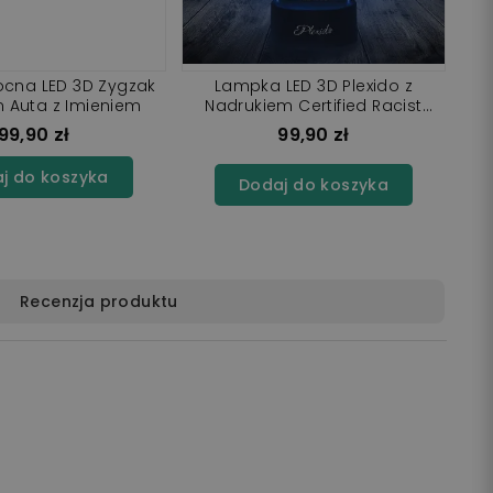
cna LED 3D Zygzak
Lampka LED 3D Plexido z
 Auta z Imieniem
Nadrukiem Certified Racist
Zygzak
99,90 zł
99,90 zł
j do koszyka
Dodaj do koszyka
Recenzja produktu