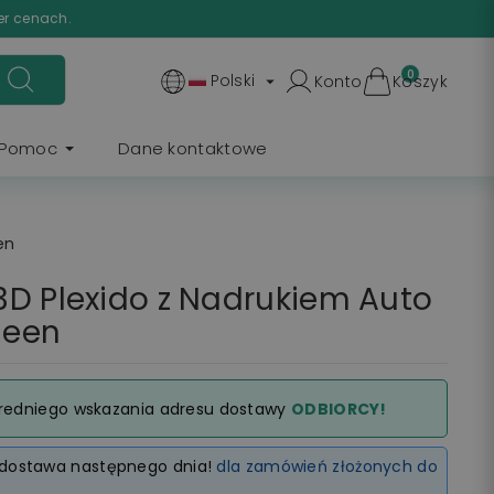
er cenach.
0
Polski
Konto
Koszyk

Pomoc
Dane kontaktowe
en
D Plexido z Nadrukiem Auto
ueen
redniego wskazania adresu dostawy
ODBIORCY!
dostawa następnego dnia!
dla zamówień złożonych do