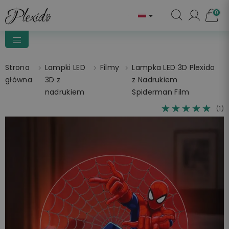
0

Strona
Lampki LED
Filmy
Lampka LED 3D Plexido
główna
3D z
z Nadrukiem
nadrukiem
Spiderman Film
☆☆☆☆☆
★★★★★
(1)