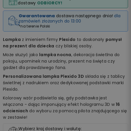
dostawy
ODBIORCY!
Gwarantowana
dostawa następnego dnia!
dla
zamówień złożonych do 13:00
*na terenie Polski
Lampka
z imieniem firmy
Plexido
to doskonały
pomysł
na prezent
dla dziecka
czy bliskiej osoby.
Może służyć jako
lampka nocna
, dekoracja świetlna do
pokoju, upominek na urodziny, prezent na święta czy
gadżet dla prawdziwego fana.
Personalizowana lampka Plexido 3D
składa się z tablicy
świetlnej z nadrukiem oraz dedykowanej podstawki marki
Plexido.
Kolorowy wzór podświetla się, gdy podstawka jest
włączona - dając imponujący efekt hologramu 3D w
16
odcieniach
do wyboru za pomocą pilota znajdującego się
w zestawie!
Wybierz kraj dostawy i walutę: