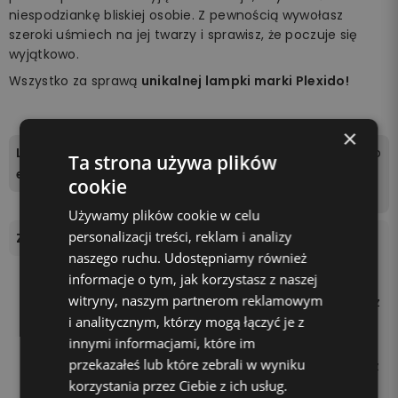
niespodziankę bliskiej osobie. Z pewnością wywołasz
szeroki uśmiech na jej twarzy i sprawisz, że poczuje się
wyjątkowo.
Wszystko za sprawą
unikalnej lampki marki Plexido!
×
Liczba kolorów podświetl
16 kolorów do wyboru za po
Ta strona używa plików
enia
mocą pilota dołączonego
cookie
do zestawu.
Używamy plików cookie w celu
personalizacji treści, reklam i analizy
Zasilanie
Podstawka zasilana jest be
naszego ruchu. Udostępniamy również
zprzewodowo 3 bateriami
informacje o tym, jak korzystasz z naszej
AA (brak w zestawie) lub p
witryny, naszym partnerom reklamowym
oprzez podłączenie kabla z
i analitycznym, którzy mogą łączyć je z
asilającego do kontaktu z
innymi informacjami, które im
użyciem kostki zasilającej
przekazałeś lub które zebrali w wyniku
(np. od telefonu) lub gniaz
korzystania przez Ciebie z ich usług.
da USB w laptopie.