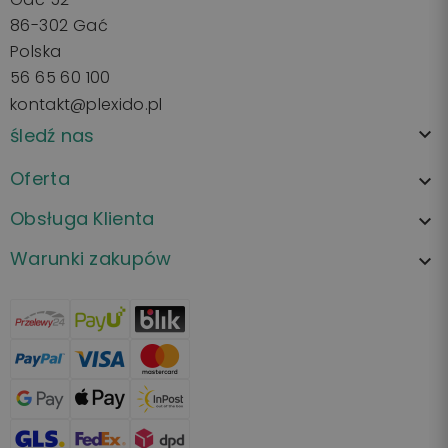
86-302 Gać
Polska
56 65 60 100
kontakt@plexido.pl
śledź nas

Oferta

Obsługa Klienta

Warunki zakupów
