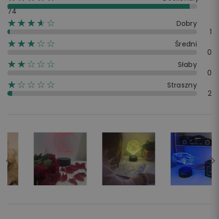
74
☆☆☆☆☆
★★★★
Dobry
1
☆☆☆☆☆
★★★
Średni
0
☆☆☆☆☆
★★
Słaby
0
☆☆☆☆☆
★
Straszny
2